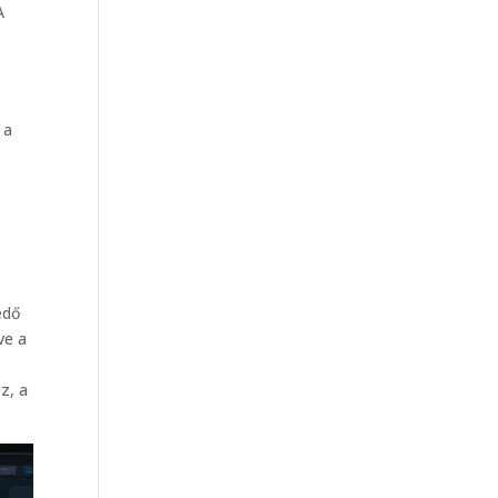
A
 a
edő
ve a
z, a