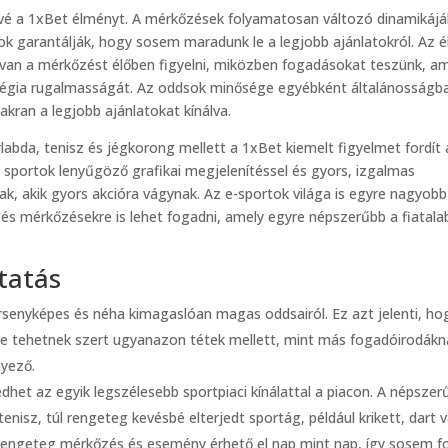
űvé a 1xBet élményt. A mérkőzések folyamatosan változó dinamikáj
ok garantálják, hogy sosem maradunk le a legjobb ajánlatokról. Az é
 van a mérkőzést élőben figyelni, miközben fogadásokat teszünk, am
atégia rugalmasságát. Az oddsok minősége egyébként általánosságba
yakran a legjobb ajánlatokat kínálva.
labda, tenisz és jégkorong mellett a 1xBet kiemelt figyelmet fordít
lis sportok lenyűgöző grafikai megjelenítéssel és gyors, izgalmas
k, akik gyors akcióra vágynak. Az e-sportok világa is egyre nagyobb
 és mérkőzésekre is lehet fogadni, amely egyre népszerűbb a fiatala
tatás
rsenyképes és néha kimagaslóan magas oddsairól. Ez azt jelenti, ho
 tehetnek szert ugyanazon tétek mellett, mint más fogadóirodákná
nyező.
het az egyik legszélesebb sportpiaci kínálattal a piacon. A népszer
enisz, túl rengeteg kevésbé elterjedt sportág, például krikett, dart 
 rengeteg mérkőzés és esemény érhető el nap mint nap, így sosem f