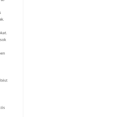
s
ak.
okat.
ások
pen
ítést
ztós