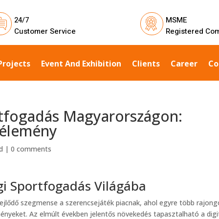
24/7
MSME
Customer Service
Registered Co
Projects
Event And Exhibition
Clients
Career
Co
rtfogadás Magyarországon:
Vélemény
d
|
0 comments
i Sportfogadás Világába
jlődő szegmense a szerencsejáték piacnak, ahol egyre több rajong
ményeket. Az elmúlt években jelentős növekedés tapasztalható a digit