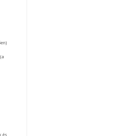
ően)
(a
k és