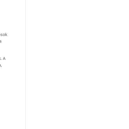
osok
a
. A
a,