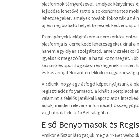
platformok térnyerésével, amelyek kényelmes 
fejlődése lehetővé tette a zökkenőmentes mobil
lehetőségeket, amelyek tovább fokozzák az él
új és megbízható helyet keresnek kedvenc spo
Ezen igények kielégítésére a nemzetközi online
platformja is kiemelkedő lehetőségeket kínál a
hanem egy olyan szolgáltató, amely széleskörű k
igyekszik megszólítani a hazai közönséget. Ebb
kaszinó és sportfogadási részlegének minden f
és kaszinójáték iránt érdeklődő magyarországi
A célunk, hogy egy átfogó képet nyújtsunk a pl
regisztrációs folyamatot, a kínált sportpiacokat
valamint a felelős játékkal kapcsolatos intézke
adjuk, minden releváns információt összegyűjt
vághatnak bele a 1xBet világába.
Első Benyomások és Regis
Amikor először látogatjuk meg a 1xBet weboldalá