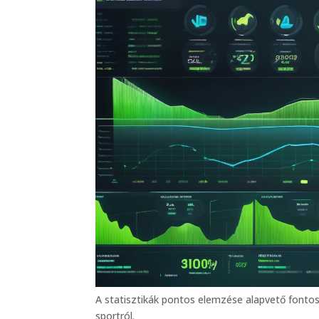
A statisztikák pontos elemzése alapvető fonto
sportról.