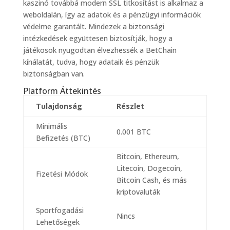
kaszinó továbbá modern SSL titkosítást is alkalmaz a
weboldalán, így az adatok és a pénzügyi információk
védelme garantált. Mindezek a biztonsági
intézkedések együttesen biztosítják, hogy a
játékosok nyugodtan élvezhessék a BetChain
kínálatát, tudva, hogy adataik és pénzük
biztonságban van.
Platform Áttekintés
Tulajdonság
Részlet
Minimális
0.001 BTC
Befizetés (BTC)
Bitcoin, Ethereum,
Litecoin, Dogecoin,
Fizetési Módok
Bitcoin Cash, és más
kriptovaluták
Sportfogadási
Nincs
Lehetőségek