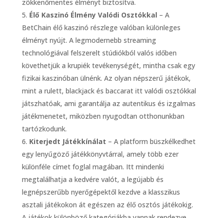
zökkenőmentes élményt biztosítva.
Élő Kaszinó Élmény Valódi Osztókkal
– A
BetChain élő kaszinó részlege valóban különleges
élményt nyújt. A legmodernebb streaming
technológiával felszerelt stúdiókból valós időben
követhetjük a krupiék tevékenységét, mintha csak egy
fizikai kaszinóban ülnénk. Az olyan népszerű játékok,
mint a rulett, blackjack és baccarat itt valódi osztókkal
játszhatóak, ami garantálja az autentikus és izgalmas
játékmenetet, miközben nyugodtan otthonunkban
tartózkodunk.
Kiterjedt Játékkínálat
– A platform büszkélkedhet
egy lenyűgöző játékkönyvtárral, amely több ezer
különféle címet foglal magában. Itt mindenki
megtalálhatja a kedvére valót, a legújabb és
legnépszerűbb nyerőgépektől kezdve a klasszikus
asztali játékokon át egészen az élő osztós játékokig.
A játékok különböző kategóriákba vannak rendezve,