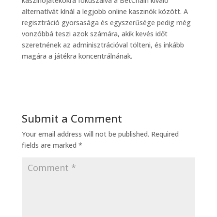
kaszinójátékokra fókuszálva a BetChain kiváló
alternatívát kínál a legjobb online kaszinók között. A
regisztráció gyorsasága és egyszerűsége pedig még
vonzóbbá teszi azok számára, akik kevés időt
szeretnének az adminisztrációval tölteni, és inkább
magára a játékra koncentrálnának.
Submit a Comment
Your email address will not be published.
Required
fields are marked
*