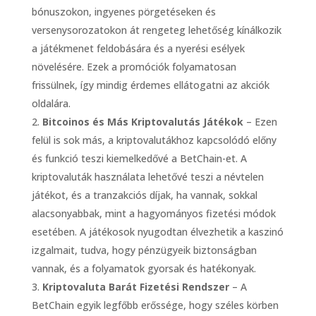
bónuszokon, ingyenes pörgetéseken és
versenysorozatokon át rengeteg lehetőség kínálkozik
a játékmenet feldobására és a nyerési esélyek
növelésére. Ezek a promóciók folyamatosan
frissülnek, így mindig érdemes ellátogatni az akciók
oldalára.
Bitcoinos és Más Kriptovalutás Játékok
– Ezen
felül is sok más, a kriptovalutákhoz kapcsolódó előny
és funkció teszi kiemelkedővé a BetChain-et. A
kriptovaluták használata lehetővé teszi a névtelen
játékot, és a tranzakciós díjak, ha vannak, sokkal
alacsonyabbak, mint a hagyományos fizetési módok
esetében. A játékosok nyugodtan élvezhetik a kaszinó
izgalmait, tudva, hogy pénzügyeik biztonságban
vannak, és a folyamatok gyorsak és hatékonyak.
Kriptovaluta Barát Fizetési Rendszer
– A
BetChain egyik legfőbb erőssége, hogy széles körben