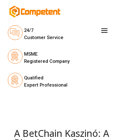
24/7
Customer Service
MSME
Registered Company
Qualified
Expert Professional
A BetChain Kaszinó: A