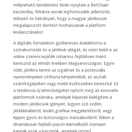
mélyreható betekintést kíván nyújtani a BetChain
kaszinóba, feltárva annak legfontosabb jellemzőit,
előnyeit és hátrányait, hogy a magyar játékosok
megalapozott döntést hozhassanak a platform
kiválasztásakor.
A digitális forradalom gyökeresen átalakította a
szórakoztatás és a játékok világát, és ezen belül is az
online szerencsejáték rohamos fejlődésen ment
keresztül az elmúlt években Magyarországon. Egyre
több játékos keresi az izgalmat és a potenciális
nyereményeket otthona kényelméből, az asztali
számítógépeken vagy mobil eszközeiken keresztül. Ez
a tendencia új lehetőségeket nyitott meg az innovatív
platformok számára, amelyek képesek kielégíteni a
modern játékosok igényeit, legyen szó széles
játékkínálatról, kiváló grafikai megjelenítésről, vagy
éppen gyors és biztonságos tranzakciókról. Ebben a
dinamikusan fejlődő piacon kiemelkedő szerepet
kapnak azok a kaszinók, amelyek úttörő