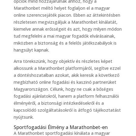
opciók mind hozzájárulnak ahhoz, hogy a
Marathonbet méltó helyet foglaljon el a magyar
online szerencsejáték piacon. Ebben az áttekintésben
részletesen megvizsgáljuk a Marathonbet kínálatát,
kiemelve annak erősségeit és azt, hogy milyen módon
tud megfelelni a mai magyar fogadók elvárásainak,
miközben a biztonság és a felelős játékszabályok is
hangsúlyt kapnak.
Arra törekszünk, hogy objektív és részletes képet
alkossunk a Marathonbet platformjáról, segítve ezzel
a döntéshozatalban azokat, akik keresik a következő
megbízható online fogadási és kaszinó partnerüket
Magyarországon. Célunk, hogy ne csak a bőséges
fogadási ajánlatokról, hanem a platform felhasználói
élményéről, a biztonsági intézkedésekről és a
kapcsolódó szolgáltatásokról is átfogó tájékoztatást
nyújtsunk.
Sportfogadási Élmény a Marathonbet-en
A Marathonbet sportfogadási kínálata a magyar