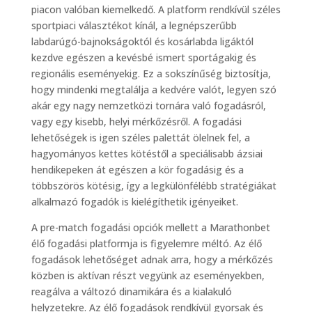
piacon valóban kiemelkedő. A platform rendkívül széles
sportpiaci választékot kínál, a legnépszerűbb
labdarúgó-bajnokságoktól és kosárlabda ligáktól
kezdve egészen a kevésbé ismert sportágakig és
regionális eseményekig. Ez a sokszínűség biztosítja,
hogy mindenki megtalálja a kedvére valót, legyen szó
akár egy nagy nemzetközi tornára való fogadásról,
vagy egy kisebb, helyi mérkőzésről. A fogadási
lehetőségek is igen széles palettát ölelnek fel, a
hagyományos kettes kötéstől a speciálisabb ázsiai
hendikepeken át egészen a kör fogadásig és a
többszörös kötésig, így a legkülönfélébb stratégiákat
alkalmazó fogadók is kielégíthetik igényeiket.
A pre-match fogadási opciók mellett a Marathonbet
élő fogadási platformja is figyelemre méltó. Az élő
fogadások lehetőséget adnak arra, hogy a mérkőzés
közben is aktívan részt vegyünk az eseményekben,
reagálva a változó dinamikára és a kialakuló
helyzetekre. Az élő fogadások rendkívül gyorsak és