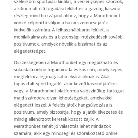
széleskörű sportpiaci kínálat, a versenyképes szorzók,
a kifinomult élő fogadási felület és a gazdag kaszinó
részleg mind hozzájárul ahhoz, hogy a Marathonbet
vonzó célponttá váljon a hazai szerencsejáték
kedvelők számára. A felhasználóbarát felület, a
mobilalkalmazás és a biztonsági intézkedések további
pozitívumok, amelyek növelik a bizalmat és az
elégedettséget.
Összességében a Marathonbet egy megbízható és
sokoldalú online fogadóiroda és kaszinó, amely képes
megfelelni a legmagasabb elvárásoknak is. Akár
tapasztalt sportfogadó, akár kezdő kaszinójátékos
vagy, a Marathonbet platformja valószínűleg tartogat
majd számodra olyan lehetőségeket, amelyekkel
elégedett leszel. A felelős játék hangsúlyozása is
pozitívum, amely biztosítja, hogy a játék élvezetes és
mindig ellenőrzött keretek között zajlik. A
Marathonbet tehát jó választás lehet mindazok
számára, akik egy minőségi és szórakoztató online