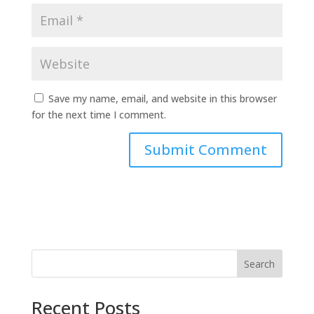
Save my name, email, and website in this browser
for the next time I comment.
Search
Recent Posts