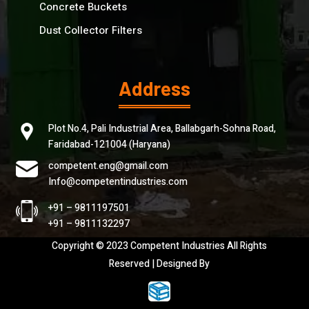
Concrete Buckets
Dust Collector Filters
Address
Plot No.4, Pali Industrial Area, Ballabgarh-Sohna Road,
Faridabad-121004 (Haryana)
competent.eng@gmail.com
Info@competentindustries.com
+91 – 9811197501
+91 – 9811132297
Copyright © 2023 Competent Industries All Rights
Reserved | Designed By