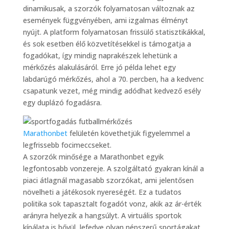
dinamikusak, a szorzók folyamatosan változnak az
események függvényében, ami izgalmas élményt
nyújt. A platform folyamatosan frissülő statisztikákkal,
és sok esetben élő közvetítésekkel is támogatja a
fogadókat, így mindig naprakészek lehetünk a
mérkőzés alakulásáról. Erre jó példa lehet egy
labdarúgó mérkőzés, ahol a 70. percben, ha a kedvenc
csapatunk vezet, még mindig adódhat kedvező esély
egy duplázó fogadásra.
Marathonbet
felületén követhetjük figyelemmel a
legfrissebb focimeccseket.
A szorzók minősége a Marathonbet egyik
legfontosabb vonzereje. A szolgáltató gyakran kínál a
piaci átlagnál magasabb szorzókat, ami jelentősen
növelheti a játékosok nyereségét. Ez a tudatos
politika sok tapasztalt fogadót vonz, akik az ár-érték
arányra helyezik a hangsúlyt. A virtuális sportok
kínálata is bővül, lefedve olyan népszerű sportágakat,