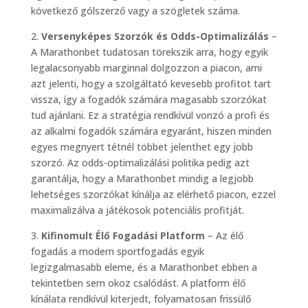
következő gólszerző vagy a szögletek száma.
2.
Versenyképes Szorzók és Odds-Optimalizálás
–
A Marathonbet tudatosan törekszik arra, hogy egyik
legalacsonyabb marginnal dolgozzon a piacon, ami
azt jelenti, hogy a szolgáltató kevesebb profitot tart
vissza, így a fogadók számára magasabb szorzókat
tud ajánlani. Ez a stratégia rendkívül vonzó a profi és
az alkalmi fogadók számára egyaránt, hiszen minden
egyes megnyert tétnél többet jelenthet egy jobb
szorzó. Az odds-optimalizálási politika pedig azt
garantálja, hogy a Marathonbet mindig a legjobb
lehetséges szorzókat kínálja az elérhető piacon, ezzel
maximalizálva a játékosok potenciális profitját.
3.
Kifinomult Élő Fogadási Platform
– Az élő
fogadás a modern sportfogadás egyik
legizgalmasabb eleme, és a Marathonbet ebben a
tekintetben sem okoz csalódást. A platform élő
kínálata rendkívül kiterjedt, folyamatosan frissülő