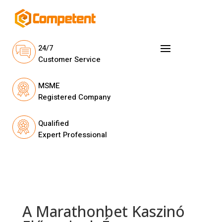
24/7
Customer Service
MSME
Registered Company
Qualified
Expert Professional
A Marathonbet Kaszinó