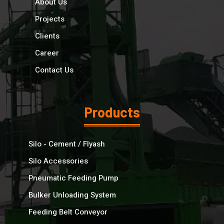
About Us
Projects
Clients
Career
Contact Us
Products
Silo - Cement / Flyash
Silo Accessories
Pneumatic Feeding Pump
Bulker Unloading System
Feeding Belt Conveyor