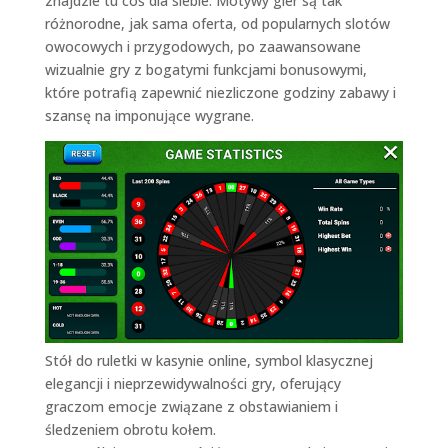
znajdzie tu coś dla siebie. Motywy gier są tak
różnorodne, jak sama oferta, od popularnych slotów
owocowych i przygodowych, po zaawansowane
wizualnie gry z bogatymi funkcjami bonusowymi,
które potrafią zapewnić niezliczone godziny zabawy i
szansę na imponujące wygrane.
Stół do ruletki w kasynie online, symbol klasycznej
elegancji i nieprzewidywalności gry, oferujący
graczom emocje związane z obstawianiem i
śledzeniem obrotu kołem.