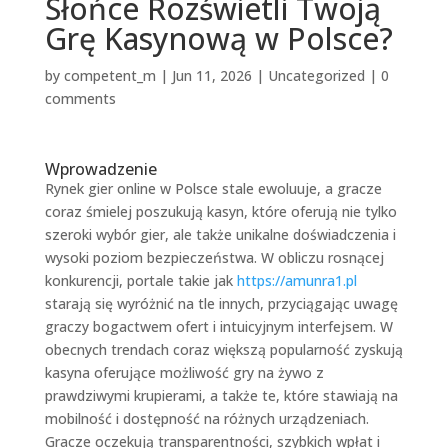
Słońce Rozświetli Twoją
Grę Kasynową w Polsce?
by
competent_m
|
Jun 11, 2026
|
Uncategorized
|
0
comments
Wprowadzenie
Rynek gier online w Polsce stale ewoluuje, a gracze
coraz śmielej poszukują kasyn, które oferują nie tylko
szeroki wybór gier, ale także unikalne doświadczenia i
wysoki poziom bezpieczeństwa. W obliczu rosnącej
konkurencji, portale takie jak
https://amunra1.pl
starają się wyróżnić na tle innych, przyciągając uwagę
graczy bogactwem ofert i intuicyjnym interfejsem. W
obecnych trendach coraz większą popularność zyskują
kasyna oferujące możliwość gry na żywo z
prawdziwymi krupierami, a także te, które stawiają na
mobilność i dostępność na różnych urządzeniach.
Gracze oczekują transparentności, szybkich wpłat i