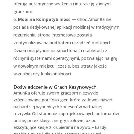
oferują autentyczne wrażenia i interakcję z innymi
graczami.
Mobilna Kompatybilność
— Choć AmunRa nie
posiada dedykowanej aplikacji mobilnej w tradycyjnym
rozumieniu, strona internetowa została
zoptymalizowana pod kątem urządzeń mobilnych.
Działa ona płynnie na smartfonach i tabletach z
różnymi systemami operacyjnymi, pozwalając na grę
w dowolnym miejscu i czasie, bez utraty jakości
wizualnej czy funkcjonalności.
Doświadczenie w Grach Kasynowych
AmunRa oferuje swoim graczom niezwykle
zróżnicowane portfolio gier, które zadowoli nawet
najbardziej wybrednych koneserów wirtualnej
rozrywki. Od starannie zaprojektowanych automatów
online, przez klasyczne gry stołowe, aż po
ekscytujące sesje z krupierami na żywo – każdy