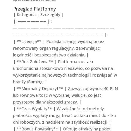
Przegląd Platformy
| Kategoria | Szczegóły |
| :——————– | :
———————————————————————
————————————————————– |
| **Licencja** | Posiada licencję wydaną przez
renomowany organ regulacyjny, zapewniając
legalność i bezpieczeństwo działania. |
| **Rok Założenia** | Platforma została
uruchomiona stosunkowo niedawno, co pozwala na
wykorzystanie najnowszych technologii i rozwiązań w
branży iGaming. |
| **Minimalny Depozyt** | Zazwyczaj wynosi 40 PLN
lub równowartość w wybranej walucie, co jest
przystępne dla większości graczy. |
| **Czas Wypłaty** | W zależności od metody
płatności, wypłaty mogą trwać od kilku minut do kilku
dni roboczych, z naciskiem na szybkość realizacji. |
| **Bonus Powitalny** | Oferuje atrakcyjny pakiet