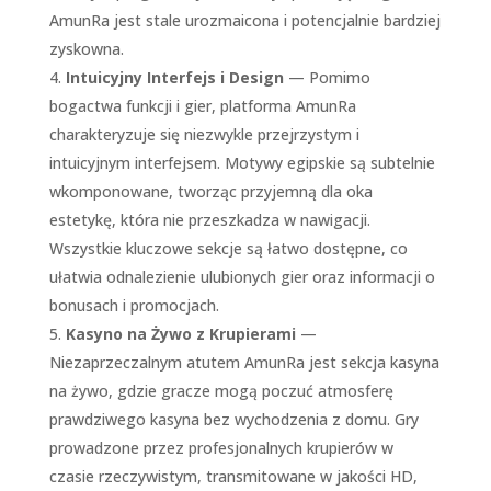
AmunRa jest stale urozmaicona i potencjalnie bardziej
zyskowna.
Intuicyjny Interfejs i Design
— Pomimo
bogactwa funkcji i gier, platforma AmunRa
charakteryzuje się niezwykle przejrzystym i
intuicyjnym interfejsem. Motywy egipskie są subtelnie
wkomponowane, tworząc przyjemną dla oka
estetykę, która nie przeszkadza w nawigacji.
Wszystkie kluczowe sekcje są łatwo dostępne, co
ułatwia odnalezienie ulubionych gier oraz informacji o
bonusach i promocjach.
Kasyno na Żywo z Krupierami
—
Niezaprzeczalnym atutem AmunRa jest sekcja kasyna
na żywo, gdzie gracze mogą poczuć atmosferę
prawdziwego kasyna bez wychodzenia z domu. Gry
prowadzone przez profesjonalnych krupierów w
czasie rzeczywistym, transmitowane w jakości HD,