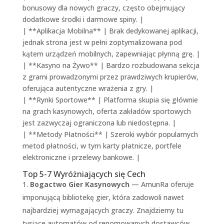
bonusowy dla nowych graczy, często obejmujący
dodatkowe środki i darmowe spiny. |
| **Aplikacja Mobilna** | Brak dedykowanej aplikacji,
jednak strona jest w pełni zoptymalizowana pod
kątem urządzeń mobilnych, zapewniając płynną grę. |
| **Kasyno na Żywo** | Bardzo rozbudowana sekcja
z grami prowadzonymi przez prawdziwych krupierów,
oferująca autentyczne wrażenia z gry. |
| **Rynki Sportowe** | Platforma skupia się głównie
na grach kasynowych, oferta zakładów sportowych
jest zazwyczaj ograniczona lub niedostępna. |
| **Metody Płatności** | Szeroki wybór popularnych
metod płatności, w tym karty płatnicze, portfele
elektroniczne i przelewy bankowe. |
Top 5-7 Wyróżniających się Cech
Bogactwo Gier Kasynowych
— AmunRa oferuje
imponującą bibliotekę gier, która zadowoli nawet
najbardziej wymagających graczy. Znajdziemy tu
tysiące automatów od renomowanych dostawców,