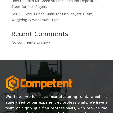
How to Claim Mr Green 50 Free Spins No Deposit –
Steps for Irish Players
Bet365 Bonus Code Guide for Irish Players: Claim,
Wagering & Withdrawal Tips
Recent Comments
No comments to show.
We have world class manufacturing unit, which is
supervised by our experienced professionals. We have a
team of highly qualified professionals, who provide the