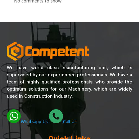
No comments to show.
We have world class manufacturing unit, which is
supervised by our experienced professionals. We have a
team of highly qualified professionals, who provide the
optimum solutions for our Machinery, which are widely
used in Construction Industry.
Whatsapp Us
Call Us
Quick Links