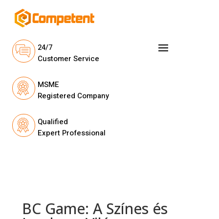
24/7
Customer Service
MSME
Registered Company
Qualified
Expert Professional
BC Game: A Színes és