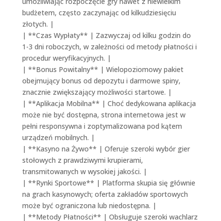
umożliwiając rozpoczęcie gry nawet z niewielkim
budżetem, często zaczynając od kilkudziesięciu
złotych. |
| **Czas Wypłaty** | Zazwyczaj od kilku godzin do
1-3 dni roboczych, w zależności od metody płatności i
procedur weryfikacyjnych. |
| **Bonus Powitalny** | Wielopoziomowy pakiet
obejmujący bonus od depozytu i darmowe spiny,
znacznie zwiększający możliwości startowe. |
| **Aplikacja Mobilna** | Choć dedykowana aplikacja
może nie być dostępna, strona internetowa jest w
pełni responsywna i zoptymalizowana pod kątem
urządzeń mobilnych. |
| **Kasyno na Żywo** | Oferuje szeroki wybór gier
stołowych z prawdziwymi krupierami,
transmitowanych w wysokiej jakości. |
| **Rynki Sportowe** | Platforma skupia się głównie
na grach kasynowych; oferta zakładów sportowych
może być ograniczona lub niedostępna. |
| **Metody Płatności** | Obsługuje szeroki wachlarz