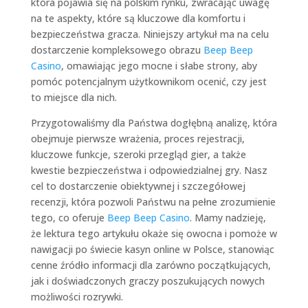
która pojawia się na polskim rynku, zwracając uwagę
na te aspekty, które są kluczowe dla komfortu i
bezpieczeństwa gracza. Niniejszy artykuł ma na celu
dostarczenie kompleksowego obrazu
Beep Beep
Casino
, omawiając jego mocne i słabe strony, aby
pomóc potencjalnym użytkownikom ocenić, czy jest
to miejsce dla nich.
Przygotowaliśmy dla Państwa dogłębną analizę, która
obejmuje pierwsze wrażenia, proces rejestracji,
kluczowe funkcje, szeroki przegląd gier, a także
kwestie bezpieczeństwa i odpowiedzialnej gry. Nasz
cel to dostarczenie obiektywnej i szczegółowej
recenzji, która pozwoli Państwu na pełne zrozumienie
tego, co oferuje
Beep Beep Casino
. Mamy nadzieję,
że lektura tego artykułu okaże się owocna i pomoże w
nawigacji po świecie kasyn online w Polsce, stanowiąc
cenne źródło informacji dla zarówno początkujących,
jak i doświadczonych graczy poszukujących nowych
możliwości rozrywki.