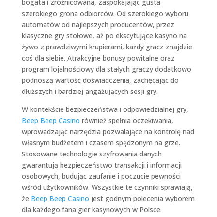
bogata i zróżnicowana, zaspokajając gusta
szerokiego grona odbiorców. Od szerokiego wyboru
automatów od najlepszych producentów, przez
klasyczne gry stołowe, aż po ekscytujące kasyno na
żywo z prawdziwymi krupierami, każdy gracz znajdzie
coś dla siebie. Atrakcyjne bonusy powitalne oraz
program lojalnościowy dla stałych graczy dodatkowo
podnoszą wartość doświadczenia, zachęcając do
dłuższych i bardziej angażujących sesji gry.
W kontekście bezpieczeństwa i odpowiedzialnej gry,
Beep Beep Casino
również spełnia oczekiwania,
wprowadzając narzędzia pozwalające na kontrolę nad
własnym budżetem i czasem spędzonym na grze.
Stosowane technologie szyfrowania danych
gwarantują bezpieczeństwo transakcji i informacji
osobowych, budując zaufanie i poczucie pewności
wśród użytkowników. Wszystkie te czynniki sprawiają,
że
Beep Beep Casino
jest godnym polecenia wyborem
dla każdego fana gier kasynowych w Polsce.