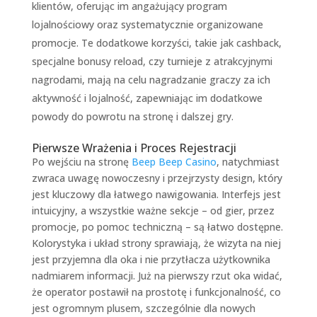
klientów, oferując im angażujący program
lojalnościowy oraz systematycznie organizowane
promocje. Te dodatkowe korzyści, takie jak cashback,
specjalne bonusy reload, czy turnieje z atrakcyjnymi
nagrodami, mają na celu nagradzanie graczy za ich
aktywność i lojalność, zapewniając im dodatkowe
powody do powrotu na stronę i dalszej gry.
Pierwsze Wrażenia i Proces Rejestracji
Po wejściu na stronę
Beep Beep Casino
, natychmiast
zwraca uwagę nowoczesny i przejrzysty design, który
jest kluczowy dla łatwego nawigowania. Interfejs jest
intuicyjny, a wszystkie ważne sekcje – od gier, przez
promocje, po pomoc techniczną – są łatwo dostępne.
Kolorystyka i układ strony sprawiają, że wizyta na niej
jest przyjemna dla oka i nie przytłacza użytkownika
nadmiarem informacji. Już na pierwszy rzut oka widać,
że operator postawił na prostotę i funkcjonalność, co
jest ogromnym plusem, szczególnie dla nowych