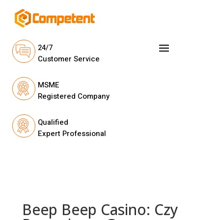
24/7
Customer Service
MSME
Registered Company
Qualified
Expert Professional
Beep Beep Casino: Czy