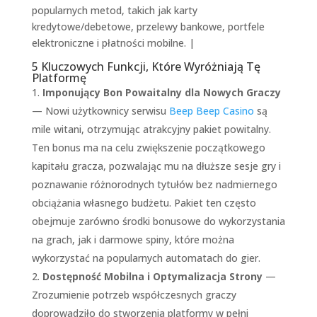
popularnych metod, takich jak karty
kredytowe/debetowe, przelewy bankowe, portfele
elektroniczne i płatności mobilne. |
5 Kluczowych Funkcji, Które Wyróżniają Tę
Platformę
Imponujący Bon Powaitalny dla Nowych Graczy
— Nowi użytkownicy serwisu
Beep Beep Casino
są
mile witani, otrzymując atrakcyjny pakiet powitalny.
Ten bonus ma na celu zwiększenie początkowego
kapitału gracza, pozwalając mu na dłuższe sesje gry i
poznawanie różnorodnych tytułów bez nadmiernego
obciążania własnego budżetu. Pakiet ten często
obejmuje zarówno środki bonusowe do wykorzystania
na grach, jak i darmowe spiny, które można
wykorzystać na popularnych automatach do gier.
Dostępność Mobilna i Optymalizacja Strony
—
Zrozumienie potrzeb współczesnych graczy
doprowadziło do stworzenia platformy w pełni