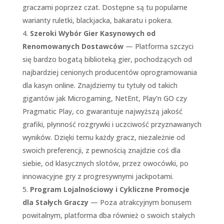
graczami poprzez czat. Dostępne są tu popularne
warianty ruletki, blackjacka, bakaratu i pokera.
Szeroki Wybór Gier Kasynowych od
Renomowanych Dostawców
— Platforma szczyci
się bardzo bogatą biblioteką gier, pochodzących od
najbardziej cenionych producentów oprogramowania
dla kasyn online. Znajdziemy tu tytuły od takich
gigantów jak Microgaming, NetEnt, Play’n GO czy
Pragmatic Play, co gwarantuje najwyższą jakość
grafiki, płynność rozgrywki i uczciwość przyznawanych
wyników. Dzięki temu każdy gracz, niezależnie od
swoich preferencji, z pewnością znajdzie coś dla
siebie, od klasycznych slotów, przez owocówki, po
innowacyjne gry z progresywnymi jackpotami.
Program Lojalnościowy i Cykliczne Promocje
dla Stałych Graczy
— Poza atrakcyjnym bonusem
powitalnym, platforma dba również o swoich stałych