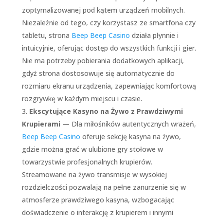
zoptymalizowanej pod kątem urządzeń mobilnych.
Niezależnie od tego, czy korzystasz ze smartfona czy
tabletu, strona
Beep Beep Casino
działa płynnie i
intuicyjnie, oferując dostęp do wszystkich funkcji i gier.
Nie ma potrzeby pobierania dodatkowych aplikacji,
gdyż strona dostosowuje się automatycznie do
rozmiaru ekranu urządzenia, zapewniając komfortową
rozgrywkę w każdym miejscu i czasie.
Ekscytujące Kasyno na Żywo z Prawdziwymi
Krupierami
— Dla miłośników autentycznych wrażeń,
Beep Beep Casino
oferuje sekcję kasyna na żywo,
gdzie można grać w ulubione gry stołowe w
towarzystwie profesjonalnych krupierów.
Streamowane na żywo transmisje w wysokiej
rozdzielczości pozwalają na pełne zanurzenie się w
atmosferze prawdziwego kasyna, wzbogacając
doświadczenie o interakcję z krupierem i innymi