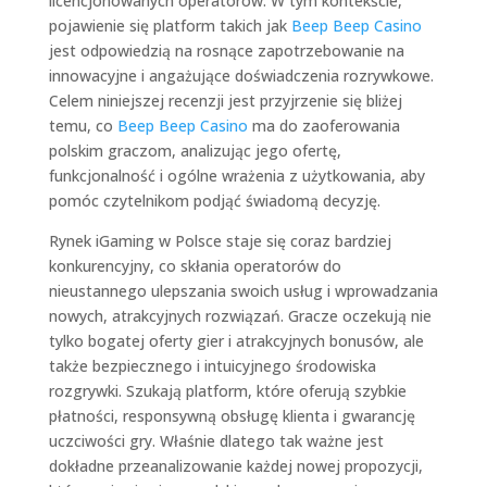
licencjonowanych operatorów. W tym kontekście,
pojawienie się platform takich jak
Beep Beep Casino
jest odpowiedzią na rosnące zapotrzebowanie na
innowacyjne i angażujące doświadczenia rozrywkowe.
Celem niniejszej recenzji jest przyjrzenie się bliżej
temu, co
Beep Beep Casino
ma do zaoferowania
polskim graczom, analizując jego ofertę,
funkcjonalność i ogólne wrażenia z użytkowania, aby
pomóc czytelnikom podjąć świadomą decyzję.
Rynek iGaming w Polsce staje się coraz bardziej
konkurencyjny, co skłania operatorów do
nieustannego ulepszania swoich usług i wprowadzania
nowych, atrakcyjnych rozwiązań. Gracze oczekują nie
tylko bogatej oferty gier i atrakcyjnych bonusów, ale
także bezpiecznego i intuicyjnego środowiska
rozgrywki. Szukają platform, które oferują szybkie
płatności, responsywną obsługę klienta i gwarancję
uczciwości gry. Właśnie dlatego tak ważne jest
dokładne przeanalizowanie każdej nowej propozycji,