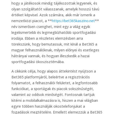
hogy a játékosok mindig tájékozottak legyenek, és
olyan szolgáltatót válasszanak, amelyik hosszú távú
értéket képvisel. Azok számára, akik már ismerik a
nemzetközi piacot, a **
https://bet365kaszino.net
**
név ismerősen csenghet, mint egy a világ egyik
legelismertebb és legmegbízhatóbb sportfogadási
irodája. Ebben a részletes elemzésben arra
törekszünk, hogy bemutassuk, mit kínál a Bet365 a
magyar felhasználóknak, milyen előnyei és esetleges
hátrányai vannak, és hogyan illeszkedik a hazai
sportfogadási ökoszisztémába.
A cikkünk célja, hogy alapos áttekintést nyújtson a
Bet365 platformjáról, beleértve a regisztrációs
folyamatot, a felhasználói felületet, a legfontosabb
funkciókat, a sportágak és piacok sokszínűségét,
valamint az oddsok minőségét. Fontosnak tartjuk
kitérni a mobilalkalmazásra is, hiszen a mai világban
egyre többen használják okostelefonjukat a
fogadások megtételére. Emellett elemezzük a Bet365