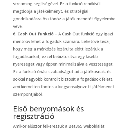
streaming segítségével. Ez a funkció rendkívül
megdobja a játékélményt, és stratégiai
gondolkodásra ösztönöz a játék menetét figyelembe
véve.
Cash Out funkció
– A Cash Out funkció egy igazi
mentőöv lehet a fogadók számára. Lehetővé teszi,
hogy még a mérkőzés lezárulta előtt lezárjuk a
fogadásunkat, ezzel bebiztosítva egy kisebb
nyereséget vagy éppen minimalizálva a veszteséget.
Ez a funkció óriási szabadságot ad a játékosnak, és
sokkal nagyobb kontrollt biztosít a fogadások felett,
ami kiemelten fontos a kiegyensúlyozott játékmenet
szempontjából.
Első benyomások és
regisztráció
Amikor először felkeressük a Bet365 weboldalát,