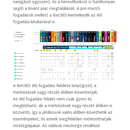
navigáció egyszerű, és a keresőfunkció is hatékonyan
segíti a kívánt piac megtalálását. A pre-match
fogadások mellett a Bet365 kiemelkedik az élő
fogadási kínálatával is.
A Bet365 élő fogadási felülete lenyűgöző, a
mérkőzések nagy részét élőben követhetjük.
Az élő fogadási felület nem csak gyors és
megbízható, de a mérkőzések nagy részét élőben is
közvetíti, így a játékosok valós időben követhetik az
eseményeket, és ennek megfelelően módosíthatják
stratégiájukat. Az oddsok minősége rendkívül