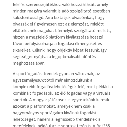
felelős szerencsejátékhoz való hozzáállását, amely
minden magára valamit is adó szolgáltató esetében
kulcsfontosságú. Arra biztatjuk olvasóinkat, hogy
olvassák el figyelmesen ezt az elemzést, mielőtt
elköteleznék magukat bármelyik szolgáltató mellett,
hiszen a megfelelő platform kiválasztása hosszú
távon befolyásolhatja a fogadási élményüket és
sikereiket. Célunk, hogy objektív képet fessünk, így
segítséget nyújtva a legoptimálisabb döntés
meghozatalában.
A sportfogadási trendek gyorsan változnak, az
egyszemélyesượcótól már elmozdultunk a
komplexebb fogadási lehetőségek felé, mint például a
kombinált fogadások, az élő fogadás vagy a virtuális
sportok. A magyar játékosok is egyre inkább keresik
azokat a platformokat, amelyek nem csak a
hagyományos sportágakra kínálnak fogadási
lehetőséget, hanem a legfrissebb trendeknek is
megfelelnek, például az e-sportok terén is. A Bet365