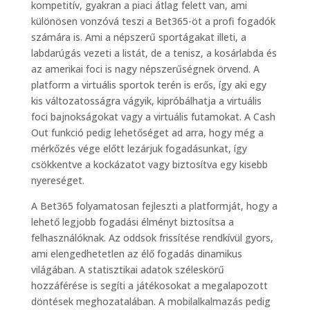
kompetitív, gyakran a piaci átlag felett van, ami
különösen vonzóvá teszi a Bet365-öt a profi fogadók
számára is. Ami a népszerű sportágakat illeti, a
labdarúgás vezeti a listát, de a tenisz, a kosárlabda és
az amerikai foci is nagy népszerűségnek örvend. A
platform a virtuális sportok terén is erős, így aki egy
kis változatosságra vágyik, kipróbálhatja a virtuális
foci bajnokságokat vagy a virtuális futamokat. A Cash
Out funkció pedig lehetőséget ad arra, hogy még a
mérkőzés vége előtt lezárjuk fogadásunkat, így
csökkentve a kockázatot vagy biztosítva egy kisebb
nyereséget.
A Bet365 folyamatosan fejleszti a platformját, hogy a
lehető legjobb fogadási élményt biztosítsa a
felhasználóknak. Az oddsok frissítése rendkívül gyors,
ami elengedhetetlen az élő fogadás dinamikus
világában. A statisztikai adatok széleskörű
hozzáférése is segíti a játékosokat a megalapozott
döntések meghozatalában. A mobilalkalmazás pedig