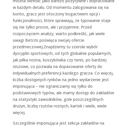
można określić jako bardzo pozytywne i dopracowane
w każdym detalu. Od momentu zalogowania się na
konto, gracz jest otoczony bogactwem opcji i
funkcjonalności, które sprawiają, że typowanie staje
się nie tylko proste, ale i przyjemne. Przed
rozpoczęciem analizy, warto podkreślić, jak wiele
uwagi Betcris poświęca swojej ofercie
przedmeczowej.Znajdziemy tu szeroki wybór
dyscyplin sportowych, od tych globalnie popularnych,
jak piłka nożna, koszykówka czy tenis, po bardziej
niszowe, co pozwala na dopasowanie oferty do
indywidualnych preferencji każdego gracza. Co więcej,
liczba dostępnych rynków na jedno wydarzenie jest
imponująca – nie ograniczamy się tylko do
podstawowych typów, ale mamy dostęp do zakładów
na statystyki zawodników, gole poszczególnych
drużyn, liczbę rzutów rożnych, kartek i wiele, wiele
więcej.
Szczególnie imponująca jest sekcja zakładów na