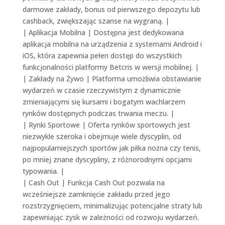
darmowe zakłady, bonus od pierwszego depozytu lub
cashback, zwiększając szanse na wygraną. |
| Aplikacja Mobilna | Dostępna jest dedykowana
aplikacja mobilna na urządzenia z systemami Android i
iOS, która zapewnia pełen dostęp do wszystkich
funkcjonalności platformy Betcris w wersji mobilnej. |
| Zakłady na Żywo | Platforma umożliwia obstawianie
wydarzeń w czasie rzeczywistym z dynamicznie
zmieniającymi się kursami i bogatym wachlarzem
rynków dostępnych podczas trwania meczu. |
| Rynki Sportowe | Oferta rynków sportowych jest
niezwykle szeroka i obejmuje wiele dyscyplin, od
najpopularniejszych sportów jak piłka nożna czy tenis,
po mniej znane dyscypliny, z różnorodnymi opcjami
typowania. |
| Cash Out | Funkcja Cash Out pozwala na
wcześniejsze zamknięcie zakładu przed jego
rozstrzygnięciem, minimalizując potencjalne straty lub
zapewniając zysk w zależności od rozwoju wydarzeń.