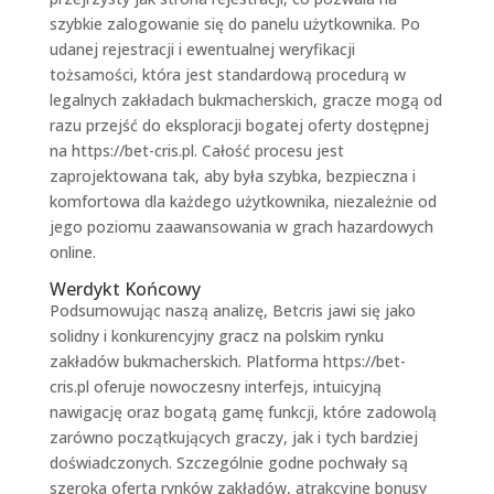
szybkie zalogowanie się do panelu użytkownika. Po
udanej rejestracji i ewentualnej weryfikacji
tożsamości, która jest standardową procedurą w
legalnych zakładach bukmacherskich, gracze mogą od
razu przejść do eksploracji bogatej oferty dostępnej
na https://bet-cris.pl. Całość procesu jest
zaprojektowana tak, aby była szybka, bezpieczna i
komfortowa dla każdego użytkownika, niezależnie od
jego poziomu zaawansowania w grach hazardowych
online.
Werdykt Końcowy
Podsumowując naszą analizę, Betcris jawi się jako
solidny i konkurencyjny gracz na polskim rynku
zakładów bukmacherskich. Platforma https://bet-
cris.pl oferuje nowoczesny interfejs, intuicyjną
nawigację oraz bogatą gamę funkcji, które zadowolą
zarówno początkujących graczy, jak i tych bardziej
doświadczonych. Szczególnie godne pochwały są
szeroka oferta rynków zakładów, atrakcyjne bonusy