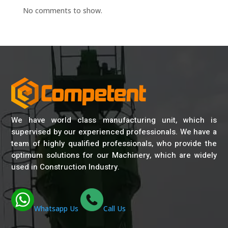
No comments to show.
We have world class manufacturing unit, which is
supervised by our experienced professionals. We have a
team of highly qualified professionals, who provide the
optimum solutions for our Machinery, which are widely
used in Construction Industry.
Whatsapp Us
Call Us