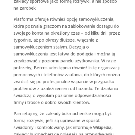
zakłady sportowe jako formę rozrywki, a nie sposób
na zarobek.
Platforma oferuje również opcję samowykluczenia,
która pozwala graczom na zablokowanie dostępu do
swojego konta na określony czas – od kilku dni, przez
tygodnie, aż po okresy dłuższe, włącznie z
samowykluczeniem stałym. Decyzja o
samowykluczeniu jest łatwa do podjęcia i można ją
zrealizować z poziomu panelu użytkownika. W razie
potrzeby, Betcris udostępnia również listę organizacji
pomocowych i telefonów zaufania, do których można
zwrócić się po profesjonalne wsparcie w przypadku
problemów z uzależnieniem od hazardu. Te działania
świadczą o wysokim poziomie odpowiedzialności
firmy i trosce o dobro swoich klientów.
Pamiętajmy, że zakłady bukmacherskie mogą być
formą rozrywki, jeśli są uprawiane w sposób
świadomy i kontrolowany. Jak informuje Wikipedia,
zakłady bukmacherskie polegają na przewidywaniu