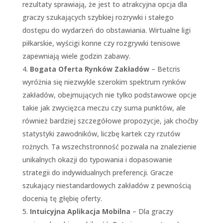
rezultaty sprawiają, że jest to atrakcyjna opcja dla
graczy szukających szybkiej rozrywki i stałego
dostępu do wydarzeń do obstawiania. Wirtualne ligi
piłkarskie, wyścigi konne czy rozgrywki tenisowe
zapewniają wiele godzin zabawy.
Bogata Oferta Rynków Zakładów
– Betcris
wyróżnia się niezwykle szerokim spektrum rynków
zakładów, obejmujących nie tylko podstawowe opcje
takie jak zwycięzca meczu czy suma punktów, ale
również bardziej szczegółowe propozycje, jak choćby
statystyki zawodników, liczbę kartek czy rzutów
rożnych. Ta wszechstronność pozwala na znalezienie
unikalnych okazji do typowania i dopasowanie
strategii do indywidualnych preferencji. Gracze
szukający niestandardowych zakładów z pewnością
docenią tę głębię oferty.
Intuicyjna Aplikacja Mobilna
– Dla graczy