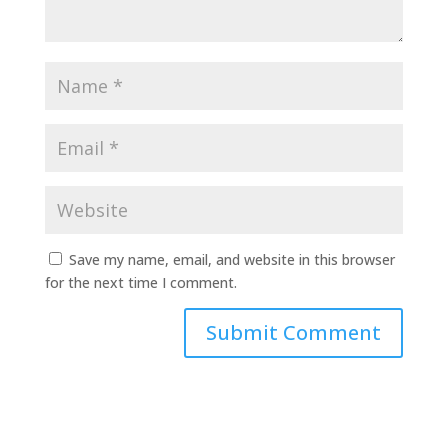
Save my name, email, and website in this browser
for the next time I comment.