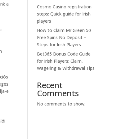
ünk a
Cosmo Casino registration
steps: Quick guide for Irish
players
i
How to Claim Mr Green 50
Free Spins No Deposit –
Steps for Irish Players
n
Bet365 Bonus Code Guide
for Irish Players: Claim,
Wagering & Withdrawal Tips
ciós
Recent
séges
Comments
lja-e
No comments to show.
lói