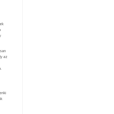
nek
a
y
osan
ly az
.
enki
nk