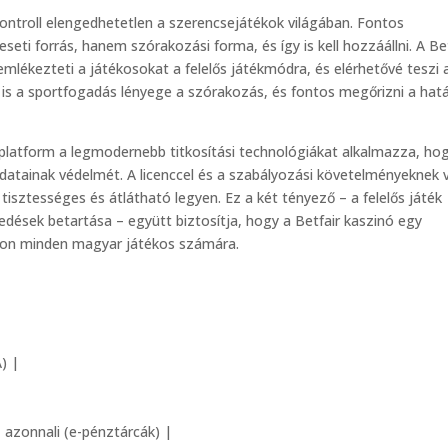
ntroll elengedhetetlen a szerencsejátékok világában. Fontos
ti forrás, hanem szórakozási forma, és így is kell hozzáállni. A Bet
mlékezteti a játékosokat a felelős játékmódra, és elérhetővé teszi 
is a sportfogadás lényege a szórakozás, és fontos megőrizni a hatá
 platform a legmodernebb titkosítási technológiákat alkalmazza, ho
datainak védelmét. A licenccel és a szabályozási követelményeknek 
 tisztességes és átlátható legyen. Ez a két tényező – a felelős játék
edések betartása – együtt biztosítja, hogy a Betfair kaszinó egy
son minden magyar játékos számára.
) |
 azonnali (e-pénztárcák) |