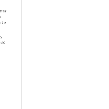
fair
a
rt a
gy
való