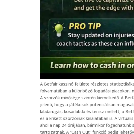
A Betfair kaszinó felülete részletes statisztik
folyamatában a különböző fogadási piacokon, mi
A szorzók minősége szintén kiemelkedő. A Betfa
jelenti, hogy a játékosok potenciálisan magas
labdarúgás, kosárlabda és tenisz mellett, a Be
és a krikett szorzóinak kínálatában is. A virtuá
ahol a nap 24 órájában, bármikor fogadhatunk 
tartogatnak. A “Cash Out” funkció pedig lehető