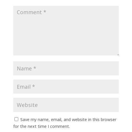
Save my name, email, and website in this browser
for the next time I comment.