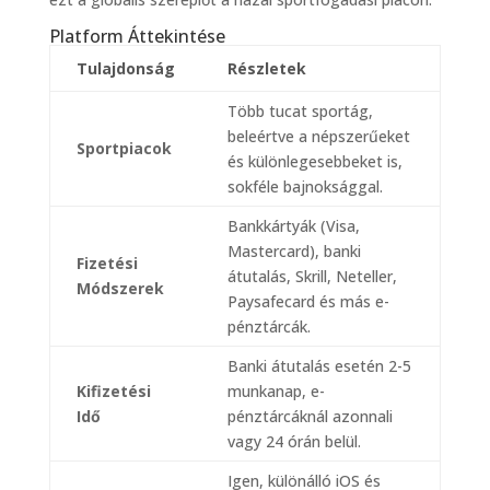
Platform Áttekintése
Tulajdonság
Részletek
Több tucat sportág,
beleértve a népszerűeket
Sportpiacok
és különlegesebbeket is,
sokféle bajnoksággal.
Bankkártyák (Visa,
Mastercard), banki
Fizetési
átutalás, Skrill, Neteller,
Módszerek
Paysafecard és más e-
pénztárcák.
Banki átutalás esetén 2-5
Kifizetési
munkanap, e-
Idő
pénztárcáknál azonnali
vagy 24 órán belül.
Igen, különálló iOS és