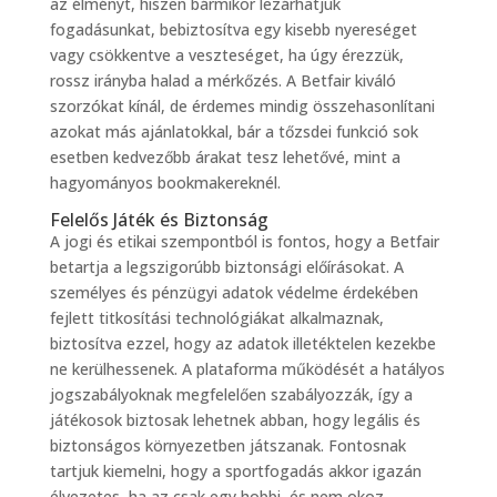
az élményt, hiszen bármikor lezárhatjuk
fogadásunkat, bebiztosítva egy kisebb nyereséget
vagy csökkentve a veszteséget, ha úgy érezzük,
rossz irányba halad a mérkőzés. A Betfair kiváló
szorzókat kínál, de érdemes mindig összehasonlítani
azokat más ajánlatokkal, bár a tőzsdei funkció sok
esetben kedvezőbb árakat tesz lehetővé, mint a
hagyományos bookmakereknél.
Felelős Játék és Biztonság
A jogi és etikai szempontból is fontos, hogy a Betfair
betartja a legszigorúbb biztonsági előírásokat. A
személyes és pénzügyi adatok védelme érdekében
fejlett titkosítási technológiákat alkalmaznak,
biztosítva ezzel, hogy az adatok illetéktelen kezekbe
ne kerülhessenek. A plataforma működését a hatályos
jogszabályoknak megfelelően szabályozzák, így a
játékosok biztosak lehetnek abban, hogy legális és
biztonságos környezetben játszanak. Fontosnak
tartjuk kiemelni, hogy a sportfogadás akkor igazán
élvezetes, ha az csak egy hobbi, és nem okoz