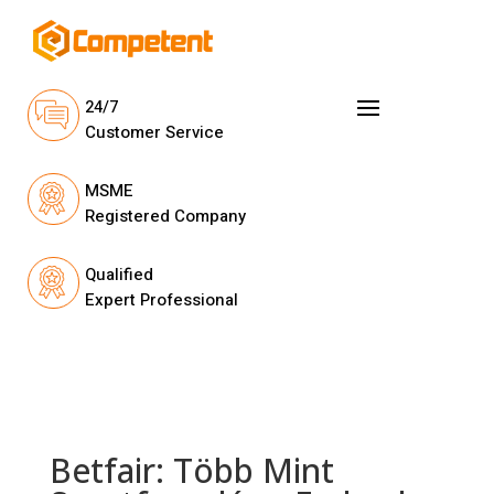
24/7
Customer Service
MSME
Registered Company
Qualified
Expert Professional
Betfair: Több Mint