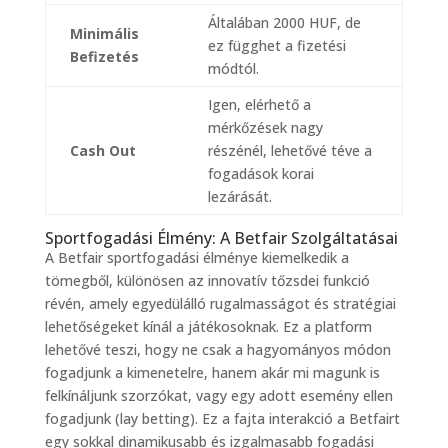
Általában 2000 HUF, de
Minimális
ez függhet a fizetési
Befizetés
módtól.
Igen, elérhető a
mérkőzések nagy
Cash Out
részénél, lehetővé téve a
fogadások korai
lezárását.
Sportfogadási Élmény: A Betfair Szolgáltatásai
A Betfair sportfogadási élménye kiemelkedik a
tömegből, különösen az innovatív tőzsdei funkció
révén, amely egyedülálló rugalmasságot és stratégiai
lehetőségeket kínál a játékosoknak. Ez a platform
lehetővé teszi, hogy ne csak a hagyományos módon
fogadjunk a kimenetelre, hanem akár mi magunk is
felkínáljunk szorzókat, vagy egy adott esemény ellen
fogadjunk (lay betting). Ez a fajta interakció a Betfairt
egy sokkal dinamikusabb és izgalmasabb fogadási