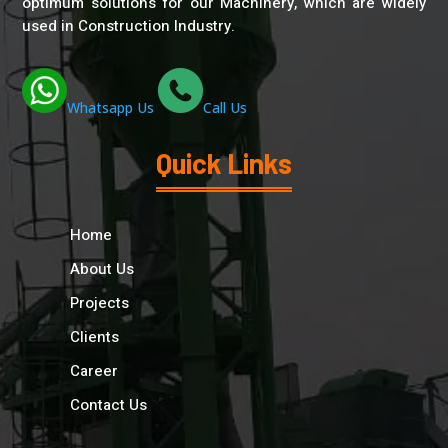
optimum solutions for our Machinery, which are widely
used in Construction Industry.
Whatsapp Us
Call Us
Quick Links
Home
About Us
Projects
Clients
Career
Contact Us