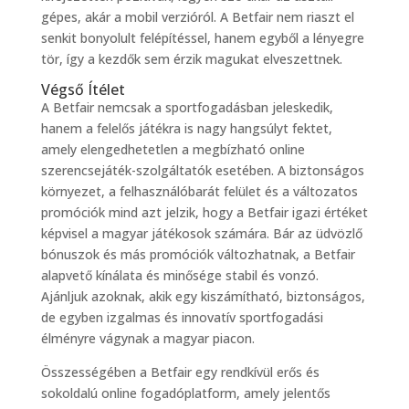
gépes, akár a mobil verzióról. A Betfair nem riaszt el
senkit bonyolult felépítéssel, hanem egyből a lényegre
tör, így a kezdők sem érzik magukat elveszettnek.
Végső Ítélet
A Betfair nemcsak a sportfogadásban jeleskedik,
hanem a felelős játékra is nagy hangsúlyt fektet,
amely elengedhetetlen a megbízható online
szerencsejáték-szolgáltatók esetében. A biztonságos
környezet, a felhasználóbarát felület és a változatos
promóciók mind azt jelzik, hogy a Betfair igazi értéket
képvisel a magyar játékosok számára. Bár az üdvözlő
bónuszok és más promóciók változhatnak, a Betfair
alapvető kínálata és minősége stabil és vonzó.
Ajánljuk azoknak, akik egy kiszámítható, biztonságos,
de egyben izgalmas és innovatív sportfogadási
élményre vágynak a magyar piacon.
Összességében a Betfair egy rendkívül erős és
sokoldalú online fogadóplatform, amely jelentős