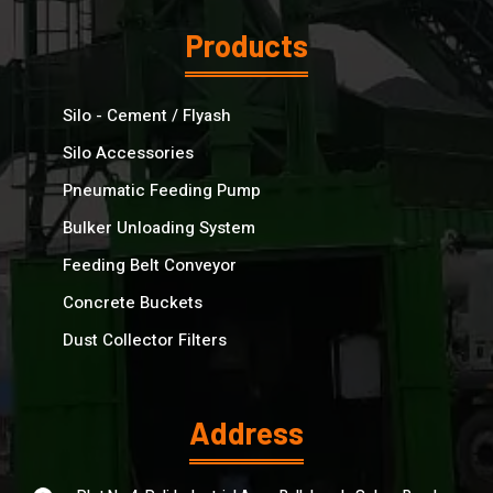
Products
Silo - Cement / Flyash
Silo Accessories
Pneumatic Feeding Pump
Bulker Unloading System
Feeding Belt Conveyor
Concrete Buckets
Dust Collector Filters
Address