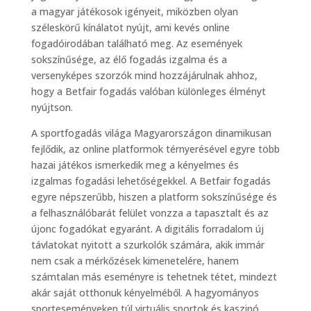
a magyar játékosok igényeit, miközben olyan
széleskörű kínálatot nyújt, ami kevés online
fogadóirodában található meg. Az események
sokszínűsége, az élő fogadás izgalma és a
versenyképes szorzók mind hozzájárulnak ahhoz,
hogy a Betfair fogadás valóban különleges élményt
nyújtson.
A sportfogadás világa Magyarországon dinamikusan
fejlődik, az online platformok térnyerésével egyre több
hazai játékos ismerkedik meg a kényelmes és
izgalmas fogadási lehetőségekkel. A Betfair fogadás
egyre népszerűbb, hiszen a platform sokszínűsége és
a felhasználóbarát felület vonzza a tapasztalt és az
újonc fogadókat egyaránt. A digitális forradalom új
távlatokat nyitott a szurkolók számára, akik immár
nem csak a mérkőzések kimenetelére, hanem
számtalan más eseményre is tehetnek tétet, mindezt
akár saját otthonuk kényelméből. A hagyományos
sporteseményeken túl virtuális sportok és kaszinó