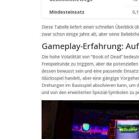
Mindesteinsatz
0,1
Diese Tabelle liefert einen schnellen Überblick 
zwar schon einige Jahre alt, aber seine Beliebth
Gameplay-Erfahrung: Auf
Die hohe Volatilität von “Book of Dead” bedeute
Freispielrunde zu triggern, aber die potenzielle
dessen bewusst sein und eine passende Einsatzst
Glücksspiel handelt, aber eine gängige Vorgehe
Drehungen im Basisspiel absolvieren kann, um d
und von den erweiterten Spezial-Symbolen zu pr