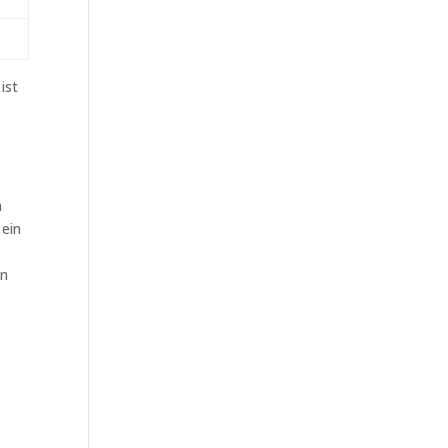
ist
h
 ein
en