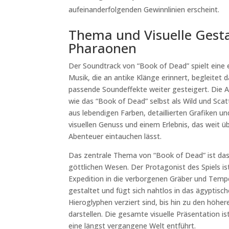
aufeinanderfolgenden Gewinnlinien erscheint.
Thema und Visuelle Gestal
Pharaonen
Der Soundtrack von “Book of Dead” spielt eine 
Musik, die an antike Klänge erinnert, begleitet
passende Soundeffekte weiter gesteigert. Die 
wie das “Book of Dead” selbst als Wild und Sca
aus lebendigen Farben, detaillierten Grafiken
visuellen Genuss und einem Erlebnis, das weit ü
Abenteuer eintauchen lässt.
Das zentrale Thema von “Book of Dead” ist das
göttlichen Wesen. Der Protagonist des Spiels is
Expedition in die verborgenen Gräber und Tempe
gestaltet und fügt sich nahtlos in das ägyptisc
Hieroglyphen verziert sind, bis hin zu den hö
darstellen. Die gesamte visuelle Präsentation is
eine längst vergangene Welt entführt.