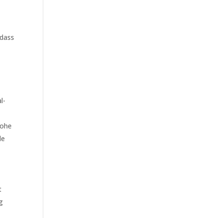
e
 dass
l-
hohe
le
e
t
g