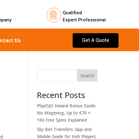
Qualified
mpany
Expert Professional
Get A Quote
ntact Us
Search
Recent Posts
PlayOJO Ireland Bonus Guide:
No Wagering, Up to €70 +
100 Free Spins Explained
Sky Bet Transfers: App and
Mobile Guide for Irish Players
nd