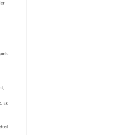
der
f
piels
ht,
t. Es
,
dteil