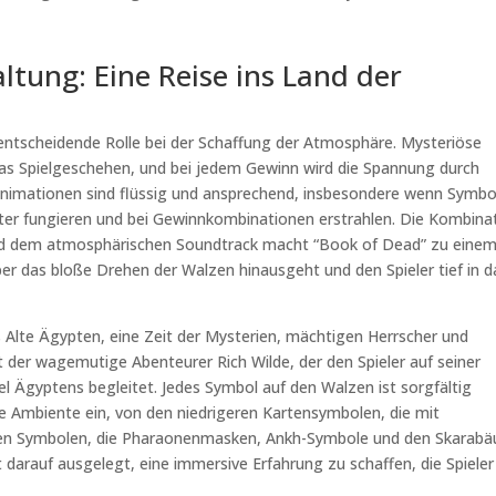
tung: Eine Reise ins Land der
entscheidende Rolle bei der Schaffung der Atmosphäre. Mysteriöse
 das Spielgeschehen, und bei jedem Gewinn wird die Spannung durch
Animationen sind flüssig und ansprechend, insbesondere wenn Symbo
tter fungieren und bei Gewinnkombinationen erstrahlen. Die Kombina
 und dem atmosphärischen Soundtrack macht “Book of Dead” zu eine
ber das bloße Drehen der Walzen hinausgeht und den Spieler tief in d
 Alte Ägypten, eine Zeit der Mysterien, mächtigen Herrscher und
t der wagemutige Abenteurer Rich Wilde, der den Spieler auf seiner
l Ägyptens begleitet. Jedes Symbol auf den Walzen ist sorgfältig
he Ambiente ein, von den niedrigeren Kartensymbolen, die mit
heren Symbolen, die Pharaonenmasken, Ankh-Symbole und den Skarabä
t darauf ausgelegt, eine immersive Erfahrung zu schaffen, die Spieler