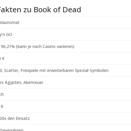
 Fakten zu Book of Dead
ielautomat
ay’n GO
 96,21% (kann je nach Casino variieren)
0 €
d, Scatter, Freispiele mit erweiterbaren Spezial-Symbolen
tes Ägypten, Abenteuer
ch
16
00x den Einsatz
Gewinnlinien