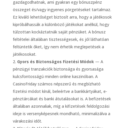
gazdagodhatnak, ami gyakran egy bónuszpénz
összeget és/vagy ingyenes pörgetéseket tartalmaz.
Ez kiváló lehetőséget biztosít arra, hogy a játékosok
kipróbálhassák a különböző játékokat anélkül, hogy
túlzottan kockáztatnák saját pénzüket. A bónusz
feltételei általában tisztességesek, és jól láthatóan
feltüntetik őket, így nem érhetik meglepetések a
játékosokat.
Gyors és Biztonságos Fizetési Módok
— A
pénzügyi tranzakciók biztonsága és gyorsasága
kulcsfontosságú minden online kaszinóban. A
CasinoFriday számos népszerű és megbízható
fizetési módot kínál, beleértve a bankkártyákat, e-
pénztárcákat és banki átutalásokat is. A befizetések
általában azonnaliak, míg a kifizetések feldolgozási
ideje is versenyképesnek mondható, minimalizálva a
várakozási időt.