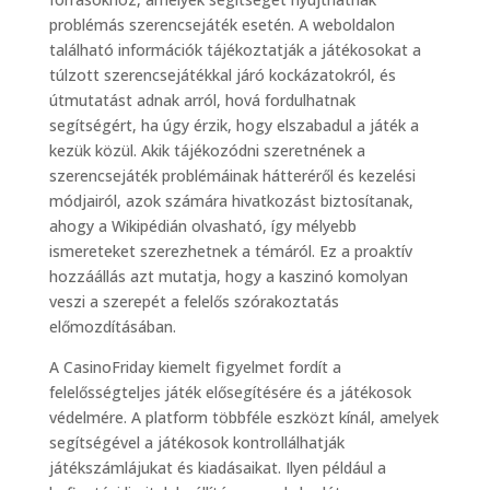
problémás szerencsejáték esetén. A weboldalon
található információk tájékoztatják a játékosokat a
túlzott szerencsejátékkal járó kockázatokról, és
útmutatást adnak arról, hová fordulhatnak
segítségért, ha úgy érzik, hogy elszabadul a játék a
kezük közül. Akik tájékozódni szeretnének a
szerencsejáték problémáinak hátteréről és kezelési
módjairól, azok számára hivatkozást biztosítanak,
ahogy a Wikipédián olvasható, így mélyebb
ismereteket szerezhetnek a témáról. Ez a proaktív
hozzáállás azt mutatja, hogy a kaszinó komolyan
veszi a szerepét a felelős szórakoztatás
előmozdításában.
A CasinoFriday kiemelt figyelmet fordít a
felelősségteljes játék elősegítésére és a játékosok
védelmére. A platform többféle eszközt kínál, amelyek
segítségével a játékosok kontrollálhatják
játékszámlájukat és kiadásaikat. Ilyen például a