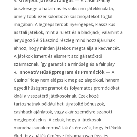
Kiterjedt Játékkatalógus
— A CasinoFriday
büszkesége a hatalmas és sokszínű játékkínálata,
amely több ezer különböző kaszinójátékot foglal
magában. A legnépszerűbb nyerőgépek, klasszikus
asztali játékok, mint a rulett és a blackjack, valamint a
lenyűgöző élő kaszinó részleg mind hozzájárulnak
ahhoz, hogy minden játékos megtalálja a kedvencét.
A játékok ismert és elismert szolgáltatóktól
származnak, így garantált a minőség és a fair play.
Innovatív Hűségprogram és Promóciók
— A
CasinoFriday nem elégszik meg az alapokkal, hanem
egyedi hűségprogramot és folyamatos promóciókat
kínál a visszatérő játékosoknak. Ezek közé
tartozhatnak például heti újratöltő bónuszok,
cashback ajánlatok, vagy akár személyre szabott
meglepetések is. A céljuk, hogy a játékosok
maradhassanak motiváltak és érezzék, hogy értékelik
őket, így a játék élménye folyamatosan friss és