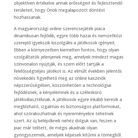
objektíven értékelve annak erősségeit és fejlesztendő
területeit, hogy Önök megalapozott döntést
hozhassanak.
A magyarországi online szerencsejáték piaca
dinamikusan fejlődik, egyre több hazai és nemzetközi
szereplő igyekszik kiszolgálni a játékosok igényeit.
Ebben a környezetben kiemelten fontos, hogy olyan
szolgáltatók jelenjenek meg, amelyek mindezt magas
színvonalon nyújtják, és szem előtt tartják a
felelősségteljes játékot is. Az elmúlt években jelentős
növekedés figyelhető meg az online kaszinók
népszerűségében, köszönhetően a technológiai
fejlődésnek, a kényelemnek és a széleskörű
játékválasztéknak. A játékosok egyre inkább keresik a
megbízható, izgalmas és biztonságos platformokat,
ahol szórakozhatnak és nyereményekre tehetnek
szert. Az új belépőknek nehéz dolguk van, hiszen a
piac már telített, de mégis akadnak olyan
gyöngyszemek, amelyek képesek kitűnni a tömegből.