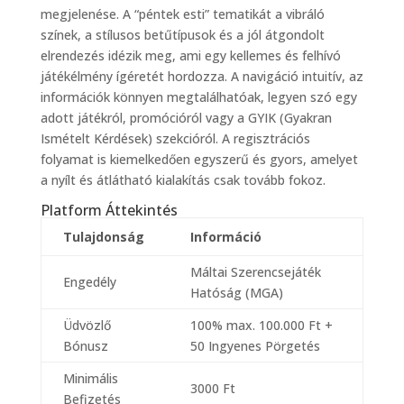
megjelenése. A “péntek esti” tematikát a vibráló
színek, a stílusos betűtípusok és a jól átgondolt
elrendezés idézik meg, ami egy kellemes és felhívó
játékélmény ígéretét hordozza. A navigáció intuitív, az
információk könnyen megtalálhatóak, legyen szó egy
adott játékról, promócióról vagy a GYIK (Gyakran
Ismételt Kérdések) szekcióról. A regisztrációs
folyamat is kiemelkedően egyszerű és gyors, amelyet
a nyílt és átlátható kialakítás csak tovább fokoz.
Platform Áttekintés
Tulajdonság
Információ
Máltai Szerencsejáték
Engedély
Hatóság (MGA)
Üdvözlő
100% max. 100.000 Ft +
Bónusz
50 Ingyenes Pörgetés
Minimális
3000 Ft
Befizetés