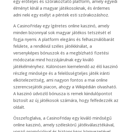
egy erőteljes és szórakoztató platform, amely egyedi
élményt kínál a magyar játékosoknak, és érdemes
adni neki egy esélyt a péntek esti szórakozáshoz.
A CasinoFriday egy ígéretes online kaszinó, amely
minden bizonnyal sok magyar játékos tetszését el
fogja nyerni. A platform elegáns és felhasználóbarát
felülete, a rendkívül széles játékkínálat, a
versenyképes bónuszok és a megbízható fizetési
módozatai mind hozzájárulnak egy kiváló
játékélményhez. Különösen kiemelendő az élő kaszinó
részleg minősége és a felelősségteljes játék iránti
elkötelezettség, ami nagyon fontos a mai online
szerencsejáték piacon, ahogy a Wikipédián olvasható.
A kaszinó üdvözlő bónusza is remek kiindulópontot
biztosít az új játékosok számára, hogy felfedezzék az
oldalt.
Összefoglalva, a CasinoFriday egy kiváló minőségű
online kaszinó, amely széleskörű játékválasztékával,
vonzó promócióival és biztonságos környezetével