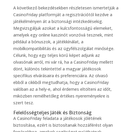
A következő bekezdésekben részletesen ismertetjük a
CasinoFriday platformját a regisztrációtól kezdve a
játékélményen át a biztonsági intézkedésekig.
Megvizsgáljuk azokat a kulcsfontosságú elemeket,
amelyek egy online kaszinót vonzóvá tesznek, mint
például a bónuszok, a játékkínálat, a
mobilkompatibilitás és az ügyfélszolgálat minősége.
Célunk, hogy egy teljes körű képet adjunk az
olvasónak arról, mi vár rá, ha a CasinoFriday mellett
dönt, különös tekintettel a magyar játékosok
specifikus elvárásaira és preferenciáira. Az olvasó
ebből a cikkből megtudhatja, hogy a CasinoFriday
valóban az a hely-e, ahol érdemes eltölteni az időt,
miközben remélhetőleg értékes nyereményekre is
szert tesz.
Felelősségteljes Játék és Biztonság
A CasinoFriday feladata a játékosok jólétének
biztosítása, ezért is biztosítanak hozzáférést olyan
forrásokhoz, amelyek segítséget nyújthatnak