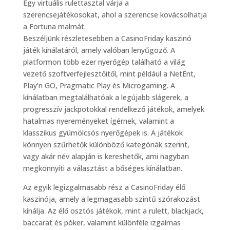
Egy virtuális rulettasztal várja a
szerencsejátékosokat, ahol a szerencse kovácsolhatja
a Fortuna malmát.
Beszéljünk részletesebben a CasinoFriday kaszinó
játék kínálatáról, amely valóban lenyűgöző. A
platformon több ezer nyerőgép található a világ
vezető szoftverfejlesztőitől, mint például a NetEnt,
Play’n GO, Pragmatic Play és Microgaming. A
kínálatban megtalálhatóak a legújabb slágerek, a
progresszív jackpotokkal rendelkező játékok, amelyek
hatalmas nyereményeket ígérnek, valamint a
klasszikus gyümölcsös nyerőgépek is. A játékok
könnyen szűrhetők különböző kategóriák szerint,
vagy akár név alapján is kereshetők, ami nagyban
megkönnyíti a választást a bőséges kínálatban.
Az egyik legizgalmasabb rész a CasinoFriday élő
kaszinója, amely a legmagasabb szintű szórakozást
kínálja. Az élő osztós játékok, mint a rulett, blackjack,
baccarat és póker, valamint különféle izgalmas