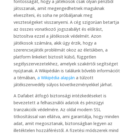
fontosságát, hogy a játékosok csak olyan pénzből
játsszanak, amit megengedhetnek maguknak
elveszíteni, és soha ne próbáljanak meg
veszteségeket visszanyerni. A cég szigorúan betartja
az összes vonatkozó jogszabályt és előírást,
biztosítva ezzel a játékosok védelmét. Azon
játékosok számára, akik úgy érzik, hogy a
szerencsejáték problémát okoz az életükben, a
platform linkeket biztosít külső, független
segélyszervezetekhez, amelyek szakértői segítséget
nyújtanak. A Wikipédián is találunk bővebb információt
a témában,
a Wikipédia alapján
a túlzott
játékszenvedély súlyos következményekkel járhat.
A Dafabet átfogó biztonsági intézkedéseket is
bevezetett a felhasználói adatok és pénzügyi
tranzakciók védelmére. Az oldal modern SSL
titkosítással van ellátva, ami garantálja, hogy minden
adat, amit megosztanak, biztonságban legyen az
illetéktelen hozzáféréstől. A fizetési módszerek mind