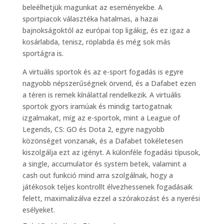
beleélhetjük magunkat az eseményekbe. A
sportpiacok választéka hatalmas, a hazai
bajnokságoktól az európai top ligákig, és ez igaz a
kosárlabda, tenisz, röplabda és még sok más
sportágra is.
A virtuális sportok és az e-sport fogadás is egyre
nagyobb népszerűségnek örvend, és a Dafabet ezen
a téren is remek kínálattal rendelkezik. A virtuális
sportok gyors iramúak és mindig tartogatnak
izgalmakat, míg az e-sportok, mint a League of
Legends, CS: GO és Dota 2, egyre nagyobb
közönséget vonzanak, és a Dafabet tökéletesen
kiszolgálja ezt az igényt. A különféle fogadási típusok,
a single, accumulator és system betek, valamint a
cash out funkció mind arra szolgálnak, hogy a
játékosok teljes kontrollt élvezhessenek fogadásaik
felett, maximalizálva ezzel a szórakozást és a nyerési
esélyeket.