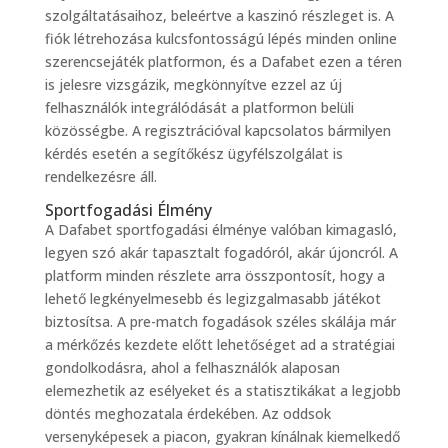
szolgáltatásaihoz, beleértve a kaszinó részleget is. A
fiók létrehozása kulcsfontosságú lépés minden online
szerencsejáték platformon, és a Dafabet ezen a téren
is jelesre vizsgázik, megkönnyítve ezzel az új
felhasználók integrálódását a platformon belüli
közösségbe. A regisztrációval kapcsolatos bármilyen
kérdés esetén a segítőkész ügyfélszolgálat is
rendelkezésre áll.
Sportfogadási Élmény
A Dafabet sportfogadási élménye valóban kimagasló,
legyen szó akár tapasztalt fogadóról, akár újoncról. A
platform minden részlete arra összpontosít, hogy a
lehető legkényelmesebb és legizgalmasabb játékot
biztosítsa. A pre-match fogadások széles skálája már
a mérkőzés kezdete előtt lehetőséget ad a stratégiai
gondolkodásra, ahol a felhasználók alaposan
elemezhetik az esélyeket és a statisztikákat a legjobb
döntés meghozatala érdekében. Az oddsok
versenyképesek a piacon, gyakran kínálnak kiemelkedő