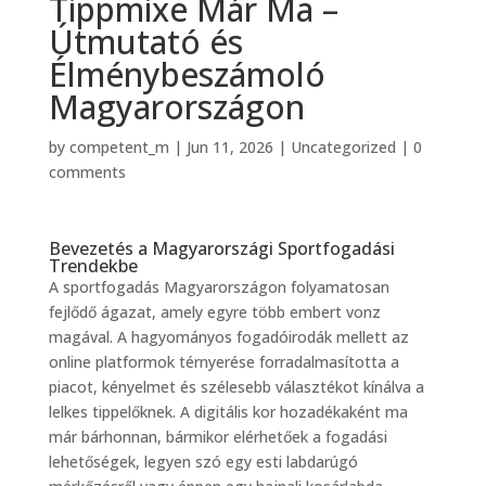
Tippmixe Már Ma –
Útmutató és
Élménybeszámoló
Magyarországon
by
competent_m
|
Jun 11, 2026
|
Uncategorized
|
0
comments
Bevezetés a Magyarországi Sportfogadási
Trendekbe
A sportfogadás Magyarországon folyamatosan
fejlődő ágazat, amely egyre több embert vonz
magával. A hagyományos fogadóirodák mellett az
online platformok térnyerése forradalmasította a
piacot, kényelmet és szélesebb választékot kínálva a
lelkes tippelőknek. A digitális kor hozadékaként ma
már bárhonnan, bármikor elérhetőek a fogadási
lehetőségek, legyen szó egy esti labdarúgó