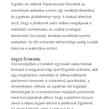
fogadni. Az oddsok folyamatosan frissülnek az
események alakulása szerint, így rendkívül dinamikus
és izgalmas játékélményt nyújt. A funkció lehetővé
teszi, hogy a játékosok valós időben reagáljanak a
mérkőzés történéseire, és ezáltal stratégiai
döntéseket hozzanak, amelyek növelhetik nyerési
esélyeiket. Az élő streamek elérhetősége pedig tovább
fokozza a realisztikus érzést.
Végső Értékelés
Összességében a Dafabet egy kiváló választásnak
bizonyul a magyarországi sportfogadók számára, akik
egy megbízható, sokoldalú és felhasználóbarát
platformot keresnek. A széleskörű sportkínálat, a
versenyképes oddsok, az izgalmas élő fogadási
lehetőségek és a rendszeresen megújuló promóciók
mind hozzájárulnak ahhoz, hogy a platform hosszú
távon is képes legyen lekötni a játékosok figyelmét.
Az olyan funkciók, mint a cash out és a