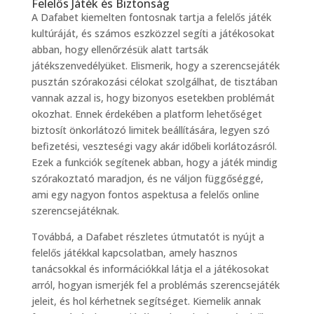
Felelős Játék és Biztonság
A Dafabet kiemelten fontosnak tartja a felelős játék
kultúráját, és számos eszközzel segíti a játékosokat
abban, hogy ellenőrzésük alatt tartsák
játékszenvedélyüket. Elismerik, hogy a szerencsejáték
pusztán szórakozási célokat szolgálhat, de tisztában
vannak azzal is, hogy bizonyos esetekben problémát
okozhat. Ennek érdekében a platform lehetőséget
biztosít önkorlátozó limitek beállítására, legyen szó
befizetési, veszteségi vagy akár időbeli korlátozásról.
Ezek a funkciók segítenek abban, hogy a játék mindig
szórakoztató maradjon, és ne váljon függőséggé,
ami egy nagyon fontos aspektusa a felelős online
szerencsejátéknak.
Továbbá, a Dafabet részletes útmutatót is nyújt a
felelős játékkal kapcsolatban, amely hasznos
tanácsokkal és információkkal látja el a játékosokat
arról, hogyan ismerjék fel a problémás szerencsejáték
jeleit, és hol kérhetnek segítséget. Kiemelik annak