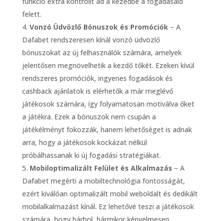
funkció extra kontrollt ad a kezedbe a fogadásaid
felett.
Vonzó Üdvözlő Bónuszok és Promóciók
– A
Dafabet rendszeresen kínál vonzó üdvözlő
bónuszokat az új felhasználók számára, amelyek
jelentősen megnövelhetik a kezdő tőkét. Ezeken kívül
rendszeres promóciók, ingyenes fogadások és
cashback ajánlatok is elérhetők a már meglévő
játékosok számára, így folyamatosan motiválva őket
a játékra. Ezek a bónuszok nem csupán a
játékélményt fokozzák, hanem lehetőséget is adnak
arra, hogy a játékosok kockázat nélkül
próbálhassanak ki új fogadási stratégiákat.
Mobiloptimalizált Felület és Alkalmazás
– A
Dafabet megérti a mobiltechnológia fontosságát,
ezért kiválóan optimalizált mobil weboldalt és dedikált
mobilalkalmazást kínál. Ez lehetővé teszi a játékosok
számára, hogy bárhol, bármikor kényelmesen