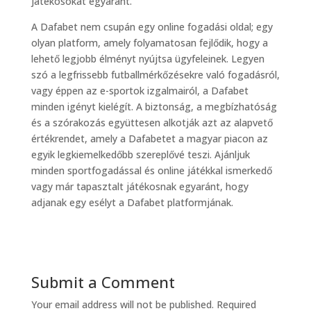
játékosokat egyaránt.
A Dafabet nem csupán egy online fogadási oldal; egy
olyan platform, amely folyamatosan fejlődik, hogy a
lehető legjobb élményt nyújtsa ügyfeleinek. Legyen
szó a legfrissebb futballmérkőzésekre való fogadásról,
vagy éppen az e-sportok izgalmairól, a Dafabet
minden igényt kielégít. A biztonság, a megbízhatóság
és a szórakozás együttesen alkotják azt az alapvető
értékrendet, amely a Dafabetet a magyar piacon az
egyik legkiemelkedőbb szereplővé teszi. Ajánljuk
minden sportfogadással és online játékkal ismerkedő
vagy már tapasztalt játékosnak egyaránt, hogy
adjanak egy esélyt a Dafabet platformjának.
Submit a Comment
Your email address will not be published.
Required