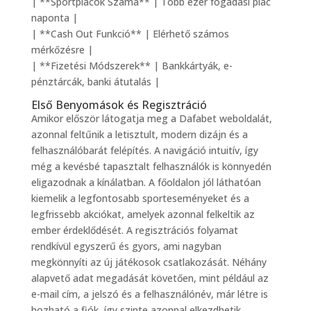
| **Sportpiacok Száma** | Több ezer fogadási piac
naponta |
| **Cash Out Funkció** | Elérhető számos
mérkőzésre |
| **Fizetési Módszerek** | Bankkártyák, e-
pénztárcák, banki átutalás |
Első Benyomások és Regisztráció
Amikor először látogatja meg a Dafabet weboldalát,
azonnal feltűnik a letisztult, modern dizájn és a
felhasználóbarát felépítés. A navigáció intuitív, így
még a kevésbé tapasztalt felhasználók is könnyedén
eligazodnak a kínálatban. A főoldalon jól láthatóan
kiemelik a legfontosabb sporteseményeket és a
legfrissebb akciókat, amelyek azonnal felkeltik az
ember érdeklődését. A regisztrációs folyamat
rendkívül egyszerű és gyors, ami nagyban
megkönnyíti az új játékosok csatlakozását. Néhány
alapvető adat megadását követően, mint például az
e-mail cím, a jelszó és a felhasználónév, már létre is
hozható a fiók, így szinte azonnal elkezdhetik