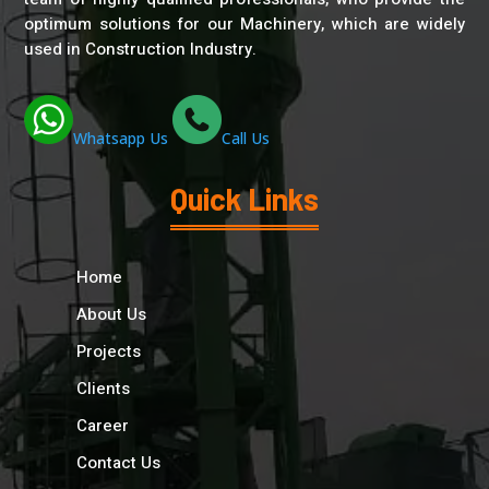
optimum solutions for our Machinery, which are widely
used in Construction Industry.
Whatsapp Us
Call Us
Quick Links
Home
About Us
Projects
Clients
Career
Contact Us