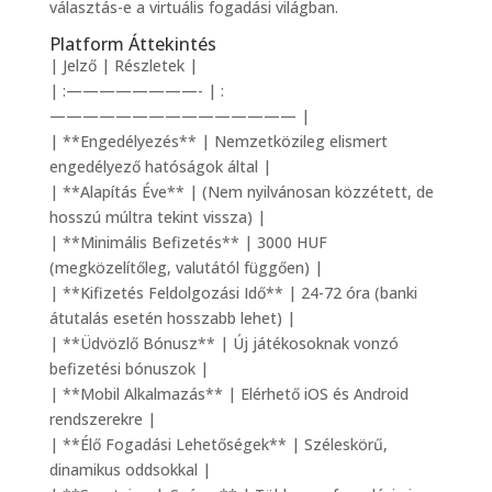
választás-e a virtuális fogadási világban.
Platform Áttekintés
| Jelző | Részletek |
| :————————- | :
——————————————— |
| **Engedélyezés** | Nemzetközileg elismert
engedélyező hatóságok által |
| **Alapítás Éve** | (Nem nyilvánosan közzétett, de
hosszú múltra tekint vissza) |
| **Minimális Befizetés** | 3000 HUF
(megközelítőleg, valutától függően) |
| **Kifizetés Feldolgozási Idő** | 24-72 óra (banki
átutalás esetén hosszabb lehet) |
| **Üdvözlő Bónusz** | Új játékosoknak vonzó
befizetési bónuszok |
| **Mobil Alkalmazás** | Elérhető iOS és Android
rendszerekre |
| **Élő Fogadási Lehetőségek** | Széleskörű,
dinamikus oddsokkal |