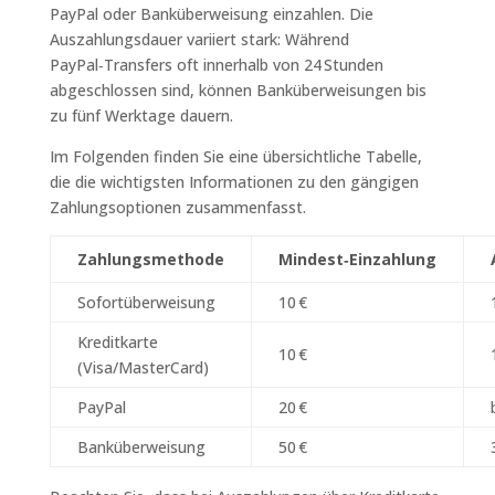
PayPal oder Banküberweisung einzahlen. Die
Auszahlungsdauer variiert stark: Während
PayPal‑Transfers oft innerhalb von 24 Stunden
abgeschlossen sind, können Banküberweisungen bis
zu fünf Werktage dauern.
Im Folgenden finden Sie eine übersichtliche Tabelle,
die die wichtigsten Informationen zu den gängigen
Zahlungsoptionen zusammenfasst.
Zahlungsmethode
Mindest‑Einzahlung
Sofortüberweisung
10 €
Kreditkarte
10 €
(Visa/MasterCard)
PayPal
20 €
Banküberweisung
50 €