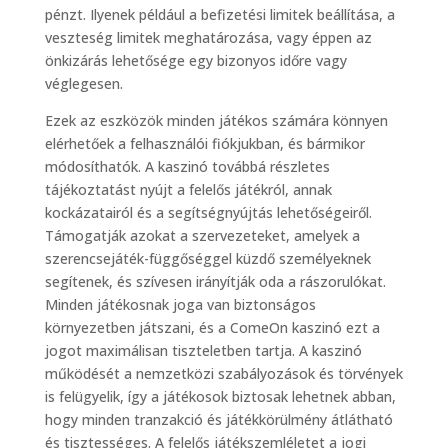
pénzt. Ilyenek például a befizetési limitek beállítása, a
veszteség limitek meghatározása, vagy éppen az
önkizárás lehetősége egy bizonyos időre vagy
véglegesen.
Ezek az eszközök minden játékos számára könnyen
elérhetőek a felhasználói fiókjukban, és bármikor
módosíthatók. A kaszinó továbbá részletes
tájékoztatást nyújt a felelős játékról, annak
kockázatairól és a segítségnyújtás lehetőségeiről.
Támogatják azokat a szervezeteket, amelyek a
szerencsejáték-függőséggel küzdő személyeknek
segítenek, és szívesen irányítják oda a rászorulókat.
Minden játékosnak joga van biztonságos
környezetben játszani, és a ComeOn kaszinó ezt a
jogot maximálisan tiszteletben tartja. A kaszinó
működését a nemzetközi szabályozások és törvények
is felügyelik, így a játékosok biztosak lehetnek abban,
hogy minden tranzakció és játékkörülmény átlátható
és tisztességes. A felelős játékszemléletet a jogi