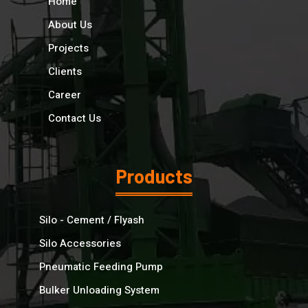
Home
About Us
Projects
Clients
Career
Contact Us
Products
Silo - Cement / Flyash
Silo Accessories
Pneumatic Feeding Pump
Bulker Unloading System