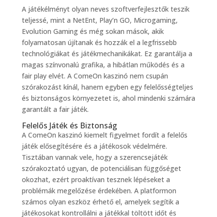
A játékélményt olyan neves szoftverfejlesztők teszik
teljessé, mint a NetEnt, Play’n GO, Microgaming,
Evolution Gaming és még sokan mások, akik
folyamatosan újítanak és hozzák el a legfrissebb
technológiákat és játékmechanikákat. Ez garantálja a
magas színvonalú grafika, a hibátlan működés és a
fair play elvét. A ComeOn kaszinó nem csupán
szórakozást kínál, hanem egyben egy felelősségteljes
és biztonságos környezetet is, ahol mindenki számára
garantált a fair játék.
Felelős Játék és Biztonság
A ComeOn kaszinó kiemelt figyelmet fordít a felelős
játék elősegítésére és a játékosok védelmére.
Tisztában vannak vele, hogy a szerencsejáték
szórakoztató ugyan, de potenciálisan függőséget
okozhat, ezért proaktívan tesznek lépéseket a
problémák megelőzése érdekében. A platformon
számos olyan eszköz érhető el, amelyek segítik a
játékosokat kontrollálni a játékkal töltött időt és