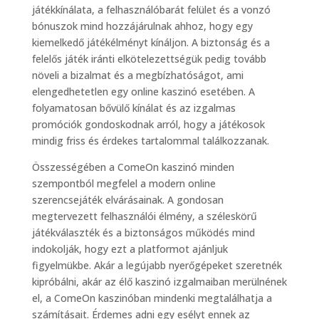
játékkínálata, a felhasználóbarát felület és a vonzó
bónuszok mind hozzájárulnak ahhoz, hogy egy
kiemelkedő játékélményt kínáljon. A biztonság és a
felelős játék iránti elkötelezettségük pedig tovább
növeli a bizalmat és a megbízhatóságot, ami
elengedhetetlen egy online kaszinó esetében. A
folyamatosan bővülő kínálat és az izgalmas
promóciók gondoskodnak arról, hogy a játékosok
mindig friss és érdekes tartalommal találkozzanak.
Összességében a ComeOn kaszinó minden
szempontból megfelel a modern online
szerencsejáték elvárásainak. A gondosan
megtervezett felhasználói élmény, a széleskörű
játékválaszték és a biztonságos működés mind
indokolják, hogy ezt a platformot ajánljuk
figyelmükbe. Akár a legújabb nyerőgépeket szeretnék
kipróbálni, akár az élő kaszinó izgalmaiban merülnének
el, a ComeOn kaszinóban mindenki megtalálhatja a
számításait. Érdemes adni egy esélyt ennek az