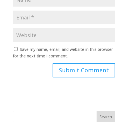
Save my name, email, and website in this browser
for the next time I comment.
Search