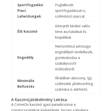
Sportfogadási
Foglalkozik
Piaci
sportfogadással is,
Lehetőségek
széleskörű piaccal.
Kiterjedt kínálat valós
Élő Kaszinó
time asztalokkal és
krupiékkal.
Nemzetközi pénzügyi
engedéllyel rendelkezik,
Engedély
gondoskodva a
szabályozott
működésről.
Általában alacsony, így
Minimális
szélesebb játékosréteg
Befizetés
számára is elérhető.
A Kaszinójátékélmény Leírása
A ComeOn kaszinó igazi paradicsoma a
szerencsejátékok kedvelőinek, hiszen a kínálata