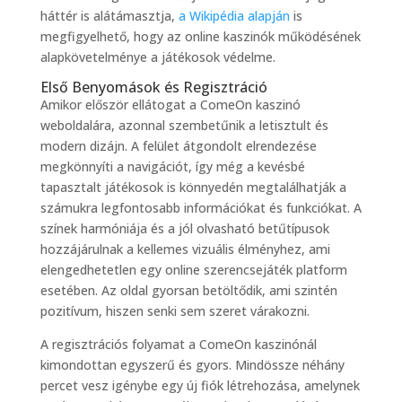
háttér is alátámasztja,
a Wikipédia alapján
is
megfigyelhető, hogy az online kaszinók működésének
alapkövetelménye a játékosok védelme.
Első Benyomások és Regisztráció
Amikor először ellátogat a ComeOn kaszinó
weboldalára, azonnal szembetűnik a letisztult és
modern dizájn. A felület átgondolt elrendezése
megkönnyíti a navigációt, így még a kevésbé
tapasztalt játékosok is könnyedén megtalálhatják a
számukra legfontosabb információkat és funkciókat. A
színek harmóniája és a jól olvasható betűtípusok
hozzájárulnak a kellemes vizuális élményhez, ami
elengedhetetlen egy online szerencsejáték platform
esetében. Az oldal gyorsan betöltődik, ami szintén
pozitívum, hiszen senki sem szeret várakozni.
A regisztrációs folyamat a ComeOn kaszinónál
kimondottan egyszerű és gyors. Mindössze néhány
percet vesz igénybe egy új fiók létrehozása, amelynek