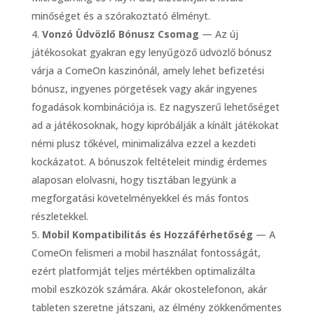
minőséget és a szórakoztató élményt.
Vonzó Üdvözlő Bónusz Csomag
— Az új
játékosokat gyakran egy lenyűgöző üdvözlő bónusz
várja a ComeOn kaszinónál, amely lehet befizetési
bónusz, ingyenes pörgetések vagy akár ingyenes
fogadások kombinációja is. Ez nagyszerű lehetőséget
ad a játékosoknak, hogy kipróbálják a kínált játékokat
némi plusz tőkével, minimalizálva ezzel a kezdeti
kockázatot. A bónuszok feltételeit mindig érdemes
alaposan elolvasni, hogy tisztában legyünk a
megforgatási követelményekkel és más fontos
részletekkel.
Mobil Kompatibilitás és Hozzáférhetőség
— A
ComeOn felismeri a mobil használat fontosságát,
ezért platformját teljes mértékben optimalizálta
mobil eszközök számára. Akár okostelefonon, akár
tableten szeretne játszani, az élmény zökkenőmentes