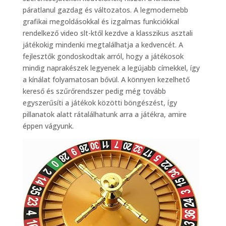
páratlanul gazdag és változatos. A legmodernebb
grafikai megoldásokkal és izgalmas funkciókkal
rendelkező video slt-ktől kezdve a klasszikus asztali
játékokig mindenki megtalálhatja a kedvencét. A
fejlesztők gondoskodtak arról, hogy a játékosok
mindig naprakészek legyenek a legújabb címekkel, így
a kínálat folyamatosan bővül. A könnyen kezelhető
kereső és szűrőrendszer pedig még tovább
egyszerűsíti a játékok közötti böngészést, így
pillanatok alatt rátalálhatunk arra a játékra, amire
éppen vágyunk.