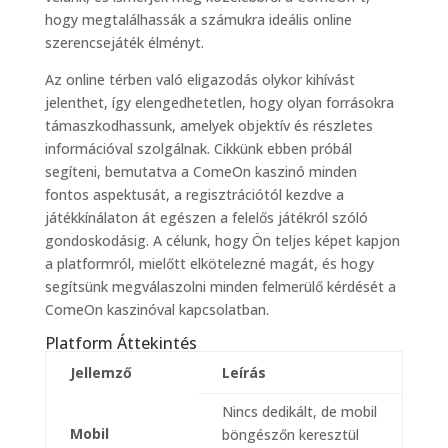
hogy megtalálhassák a számukra ideális online
szerencsejáték élményt.
Az online térben való eligazodás olykor kihívást
jelenthet, így elengedhetetlen, hogy olyan forrásokra
támaszkodhassunk, amelyek objektív és részletes
információval szolgálnak. Cikkünk ebben próbál
segíteni, bemutatva a ComeOn kaszinó minden
fontos aspektusát, a regisztrációtól kezdve a
játékkínálaton át egészen a felelős játékról szóló
gondoskodásig. A célunk, hogy Ön teljes képet kapjon
a platformról, mielőtt elkötelezné magát, és hogy
segítsünk megválaszolni minden felmerülő kérdését a
ComeOn kaszinóval kapcsolatban.
Platform Áttekintés
Jellemző
Leírás
Nincs dedikált, de mobil
Mobil
böngészőn keresztül