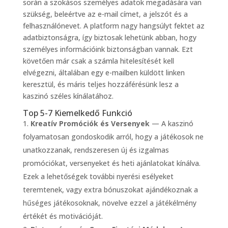
során a szokásos személyes adatok megadására van
szükség, beleértve az e-mail címet, a jelszót és a
felhasználónevet. A platform nagy hangsúlyt fektet az
adatbiztonságra, így biztosak lehetünk abban, hogy
személyes információink biztonságban vannak. Ezt
követően már csak a számla hitelesítését kell
elvégezni, általában egy e-mailben küldött linken
keresztül, és máris teljes hozzáférésünk lesz a
kaszinó széles kínálatához.
Top 5-7 Kiemelkedő Funkció
Kreatív Promóciók és Versenyek
— A kaszinó
folyamatosan gondoskodik arról, hogy a játékosok ne
unatkozzanak, rendszeresen új és izgalmas
promóciókat, versenyeket és heti ajánlatokat kínálva.
Ezek a lehetőségek további nyerési esélyeket
teremtenek, vagy extra bónuszokat ajándékoznak a
hűséges játékosoknak, növelve ezzel a játékélmény
értékét és motivációját.