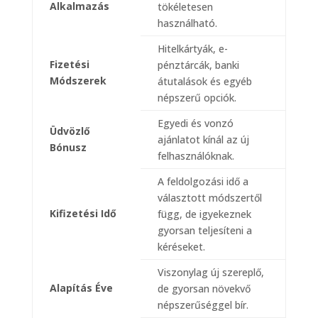
Alkalmazás
tökéletesen
használható.
Hitelkártyák, e-
Fizetési
pénztárcák, banki
Módszerek
átutalások és egyéb
népszerű opciók.
Egyedi és vonzó
Üdvözlő
ajánlatot kínál az új
Bónusz
felhasználóknak.
A feldolgozási idő a
választott módszertől
Kifizetési Idő
függ, de igyekeznek
gyorsan teljesíteni a
kéréseket.
Viszonylag új szereplő,
Alapítás Éve
de gyorsan növekvő
népszerűséggel bír.