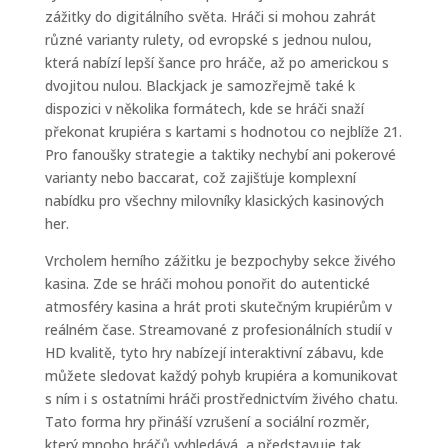
zážitky do digitálního světa. Hráči si mohou zahrát
různé varianty rulety, od evropské s jednou nulou,
která nabízí lepší šance pro hráče, až po americkou s
dvojitou nulou. Blackjack je samozřejmě také k
dispozici v několika formátech, kde se hráči snaží
překonat krupiéra s kartami s hodnotou co nejblíže 21.
Pro fanoušky strategie a taktiky nechybí ani pokerové
varianty nebo baccarat, což zajišťuje komplexní
nabídku pro všechny milovníky klasických kasinových
her.
Vrcholem herního zážitku je bezpochyby sekce živého
kasina. Zde se hráči mohou ponořit do autentické
atmosféry kasina a hrát proti skutečným krupiérům v
reálném čase. Streamované z profesionálních studií v
HD kvalitě, tyto hry nabízejí interaktivní zábavu, kde
můžete sledovat každý pohyb krupiéra a komunikovat
s ním i s ostatními hráči prostřednictvím živého chatu.
Tato forma hry přináší vzrušení a sociální rozměr,
který mnoho hráčů vyhledává, a představuje tak