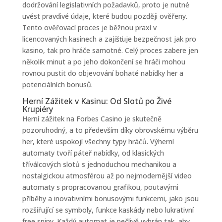
dodržování legislativních požadavků, proto je nutné
uvést pravdivé údaje, které budou později ověřeny.
Tento ověřovací proces je běžnou praxí v
licencovaných kasinech a zajišťuje bezpečnost jak pro
kasino, tak pro hráče samotné. Celý proces zabere jen
několik minut a po jeho dokončení se hráči mohou
rovnou pustit do objevování bohaté nabídky her a
potenciálních bonusů.
Herní Zážitek v Kasinu: Od Slotů po Živé
Krupiéry
Herní zážitek na Forbes Casino je skutečně
pozoruhodný, a to především díky obrovskému výběru
her, které uspokojí všechny typy hráčů. Výherní
automaty tvoří páteř nabídky, od klasických
tříválcových slotů s jednoduchou mechanikou a
nostalgickou atmosférou až po nejmodernější video
automaty s propracovanou grafikou, poutavými
příběhy a inovativními bonusovými funkcemi, jako jsou
rozšiřující se symboly, funkce kaskády nebo lukrativní
free spiny. Každý automat je pečlivě vybrán tak, aby