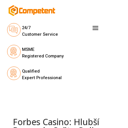
24/7
Customer Service
MSME
Registered Company
Qualified
Expert Professional
Forbes Casino: Hlubší