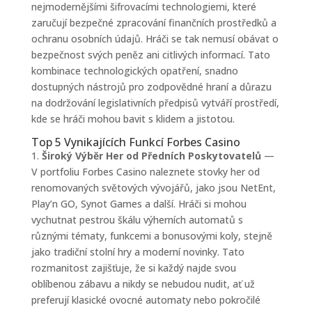
nejmodernějšími šifrovacími technologiemi, které
zaručují bezpečné zpracování finančních prostředků a
ochranu osobních údajů. Hráči se tak nemusí obávat o
bezpečnost svých peněz ani citlivých informací. Tato
kombinace technologických opatření, snadno
dostupných nástrojů pro zodpovědné hraní a důrazu
na dodržování legislativních předpisů vytváří prostředí,
kde se hráči mohou bavit s klidem a jistotou.
Top 5 Vynikajících Funkcí Forbes Casino
1.
Široký Výběr Her od Předních Poskytovatelů
—
V portfoliu Forbes Casino naleznete stovky her od
renomovaných světových vývojářů, jako jsou NetEnt,
Play’n GO, Synot Games a další. Hráči si mohou
vychutnat pestrou škálu výherních automatů s
různými tématy, funkcemi a bonusovými koly, stejně
jako tradiční stolní hry a moderní novinky. Tato
rozmanitost zajišťuje, že si každý najde svou
oblíbenou zábavu a nikdy se nebudou nudit, ať už
preferují klasické ovocné automaty nebo pokročilé