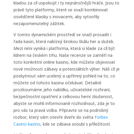
kladou za cíl uspokojit i ty nejnáročnější hráče. Jsou to
právě tyto platformy, které se snaží kombinovat
osvědčené klasiky s inovacemi, aby vytvořily
nezapomenutelný zážitek.
V tomto dynamickém prostředí se snaží prosadit i
řada kasin, která nabízejí širokou škálu her a služeb.
Mezi nimi vyniká i platforma, která si klade za cíl být
lídrem na českém trhu. Naše recenze se zaměří na
toto konkrétní online kasino, kde můžete objevovat
nové možnosti zábavy a potenciálních výher. Náš cíl je
poskytnout vám ucelený a upřímný pohled na to, co
můžete od tohoto kasina očekávat. Detailně
prozkoumáme jeho nabídku, uživatelské rozhraní,
bezpečnostní opatření a celkovou herní zkušenost,
abyste se mohli informovaně rozhodnout, zda je to
pro vás ta pravá volba. Připravte se na podrobný
rozbor, který vám otevře dveře do světa
Forbes
Casino kasino
, kde se zábava snoubí s příležitostí.