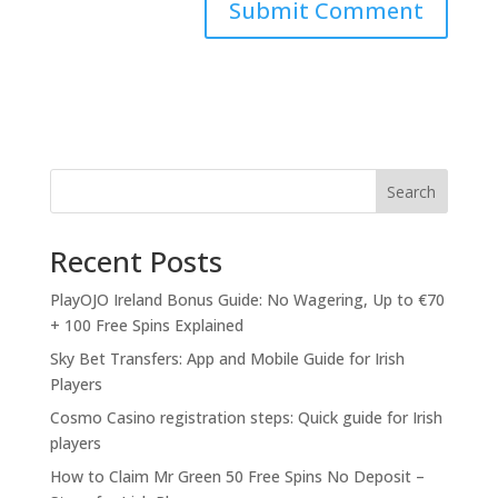
Search
Recent Posts
PlayOJO Ireland Bonus Guide: No Wagering, Up to €70
+ 100 Free Spins Explained
Sky Bet Transfers: App and Mobile Guide for Irish
Players
Cosmo Casino registration steps: Quick guide for Irish
players
How to Claim Mr Green 50 Free Spins No Deposit –