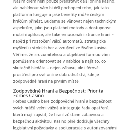
Naším cílem není pouze představit další online kasino,
ale nabídnout vám hlubší pochopení toho, jak tato
platforma funguje a jaké benefity může českým
hráčům přinést. Budeme se věnovat nejen technickým
aspektům, jako jsou platební metody a dostupnost
mobilní aplikace, ale také emocionální stránce hraní –
napětí při roztočení válců automatů, strategické
myšlení u stolních her a vzrušení ze živého kasina.
Věříme, že srozumitelnou a objektivní formou vám
pomůžeme orientovat se v nabídce a najít to, co
skutečně hledáte – nejen zábavu, ale i férové
prostředí pro své online dobrodružství, kde je
zodpovědné hraní na prvním místě.
Zodpovědné Hraní a Bezpečnost: Priorita
Forbes Casino
Forbes Casino bere zodpovědné hraní a bezpečnost
svých hráčů velmi vážně a integruje řadu opatření,
která mají zajistit, že hraní zůstane zábavnou a
bezpečnou aktivitou. Kasino plně dodržuje všechny
legislativní požadavky a spolupracuje s autorizovanými