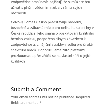
zodpovědné hraní navíc zajišťují, že si můžete hru
užívat s plným vědomím rizik a v rámci svých
možností.
Celkově Forbes Casino představuje moderní,
bezpečné a zábavné místo pro online hazardní hry v
České republice. Jeho snaha o poskytování kvalitního
herního zážitku, podpořená silným závazkem k
zodpovědnosti, z něj činí atraktivní volbu pro široké
spektrum hráčů. Doporučujeme tuto platformu
prozkoumat a přesvědčit se na vlastní kůži o jejích
kvalitách.
Submit a Comment
Your email address will not be published.
Required
fields are marked
*