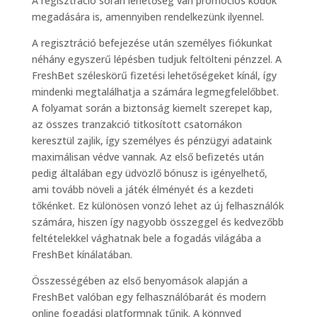
A regisztráció során lehetőség van promóciós kódok
megadására is, amennyiben rendelkezünk ilyennel.
A regisztráció befejezése után személyes fiókunkat
néhány egyszerű lépésben tudjuk feltölteni pénzzel. A
FreshBet széleskörű fizetési lehetőségeket kínál, így
mindenki megtalálhatja a számára legmegfelelőbbet.
A folyamat során a biztonság kiemelt szerepet kap,
az összes tranzakció titkosított csatornákon
keresztül zajlik, így személyes és pénzügyi adataink
maximálisan védve vannak. Az első befizetés után
pedig általában egy üdvözlő bónusz is igényelhető,
ami tovább növeli a játék élményét és a kezdeti
tőkénket. Ez különösen vonzó lehet az új felhasználók
számára, hiszen így nagyobb összeggel és kedvezőbb
feltételekkel vághatnak bele a fogadás világába a
FreshBet kínálatában.
Összességében az első benyomások alapján a
FreshBet valóban egy felhasználóbarát és modern
online fogadási platformnak tűnik. A könnyed