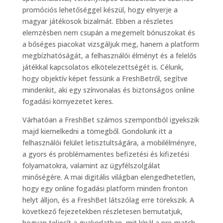
promóciós lehetőséggel készül, hogy elnyerje a
magyar játékosok bizalmát. Ebben a részletes
elemzésben nem csupán a megemelt bónuszokat és
a bőséges piacokat vizsgáljuk meg, hanem a platform
megbízhatóságát, a felhasználói élményt és a felelős
játékkal kapcsolatos elkötelezettségét is. Célunk,
hogy objektív képet fessünk a FreshBetről, segítve
mindenkit, aki egy színvonalas és biztonságos online
fogadási környezetet keres.
Várhatóan a FreshBet számos szempontból igyekszik
majd kiemelkedni a tömegből. Gondolunk itt a
felhasználói felület letisztultságára, a mobilélményre,
a gyors és problémamentes befizetési és kifizetési
folyamatokra, valamint az ügyfélszolgálat
minőségére. A mai digitális világban elengedhetetlen,
hogy egy online fogadási platform minden fronton
helyt álljon, és a FreshBet látszólag erre törekszik. A
következő fejezetekben részletesen bemutatjuk,
hogyan teljesít a gyakorlatban, mit kínál a pre-match