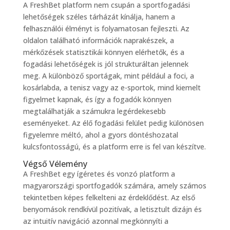
A FreshBet platform nem csupán a sportfogadási
lehetőségek széles tárházát kínálja, hanem a
felhasználói élményt is folyamatosan fejleszti. Az
oldalon található információk naprakészek, a
mérkőzések statisztikái könnyen elérhetők, és a
fogadási lehetőségek is jól strukturáltan jelennek
meg. A különböző sportágak, mint például a foci, a
kosárlabda, a tenisz vagy az e-sportok, mind kiemelt
figyelmet kapnak, és így a fogadók könnyen
megtalálhatják a számukra legérdekesebb
eseményeket. Az élő fogadási felület pedig különösen
figyelemre méltó, ahol a gyors döntéshozatal
kulcsfontosságú, és a platform erre is fel van készítve.
Végső Vélemény
A FreshBet egy ígéretes és vonzó platform a
magyarországi sportfogadók számára, amely számos
tekintetben képes felkelteni az érdeklődést. Az első
benyomások rendkívül pozitívak, a letisztult dizájn és
az intuitív navigáció azonnal megkönnyíti a