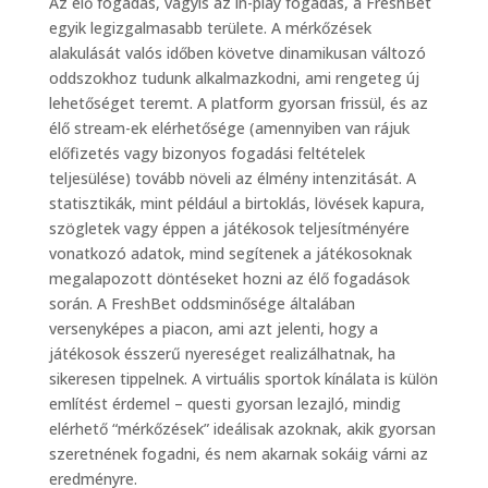
Az élő fogadás, vagyis az in-play fogadás, a FreshBet
egyik legizgalmasabb területe. A mérkőzések
alakulását valós időben követve dinamikusan változó
oddszokhoz tudunk alkalmazkodni, ami rengeteg új
lehetőséget teremt. A platform gyorsan frissül, és az
élő stream-ek elérhetősége (amennyiben van rájuk
előfizetés vagy bizonyos fogadási feltételek
teljesülése) tovább növeli az élmény intenzitását. A
statisztikák, mint például a birtoklás, lövések kapura,
szögletek vagy éppen a játékosok teljesítményére
vonatkozó adatok, mind segítenek a játékosoknak
megalapozott döntéseket hozni az élő fogadások
során. A FreshBet oddsminősége általában
versenyképes a piacon, ami azt jelenti, hogy a
játékosok ésszerű nyereséget realizálhatnak, ha
sikeresen tippelnek. A virtuális sportok kínálata is külön
említést érdemel – questi gyorsan lezajló, mindig
elérhető “mérkőzések” ideálisak azoknak, akik gyorsan
szeretnének fogadni, és nem akarnak sokáig várni az
eredményre.