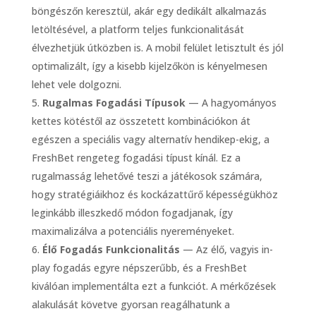
böngészőn keresztül, akár egy dedikált alkalmazás
letöltésével, a platform teljes funkcionalitását
élvezhetjük útközben is. A mobil felület letisztult és jól
optimalizált, így a kisebb kijelzőkön is kényelmesen
lehet vele dolgozni.
Rugalmas Fogadási Típusok
— A hagyományos
kettes kötéstől az összetett kombinációkon át
egészen a speciális vagy alternatív hendikep-ekig, a
FreshBet rengeteg fogadási típust kínál. Ez a
rugalmasság lehetővé teszi a játékosok számára,
hogy stratégiáikhoz és kockázattűrő képességükhöz
leginkább illeszkedő módon fogadjanak, így
maximalizálva a potenciális nyereményeket.
Élő Fogadás Funkcionalitás
— Az élő, vagyis in-
play fogadás egyre népszerűbb, és a FreshBet
kiválóan implementálta ezt a funkciót. A mérkőzések
alakulását követve gyorsan reagálhatunk a