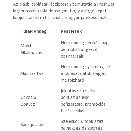
Az alábbi táblázat részletesen bemutatja a FreshBet
legfontosabb tulajdonságait, hogy átfogó képet
kapjunk arról, mit is kínál a magyar játékosoknak:
Tulajdonság
Részletek
Nem mindig dedikált app,
Mobil
de mobil böngésző
Alkalmazás
optimalizált
Nem mindig nyilvános, de
Alapítás Éve
a tapasztalatok alapján
megbízható
Jelentős százalékos
Üdvözlő
bónusz az első
Bónusz
befizetésre, promóciós
feltételekkel
Széleskörű, több száz
Sportpiacok
bajnokság és sportág