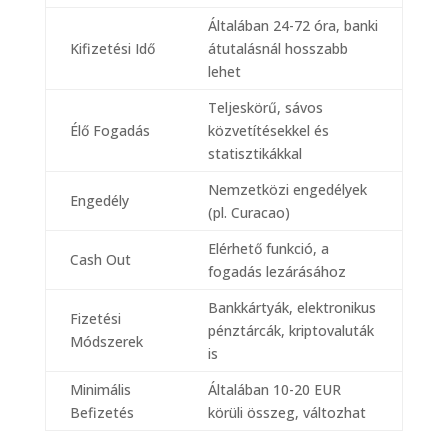
Általában 24-72 óra, banki
Kifizetési Idő
átutalásnál hosszabb
lehet
Teljeskörű, sávos
Élő Fogadás
közvetítésekkel és
statisztikákkal
Nemzetközi engedélyek
Engedély
(pl. Curacao)
Elérhető funkció, a
Cash Out
fogadás lezárásához
Bankkártyák, elektronikus
Fizetési
pénztárcák, kriptovaluták
Módszerek
is
Minimális
Általában 10-20 EUR
Befizetés
körüli összeg, változhat