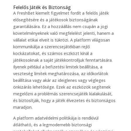
Felelős Játék és Biztonság
A FreshBet kiemelt figyelmet fordít a felelős játék
elősegítésére és a játékosok biztonságának
garantálására. Ez a hozzáállás nem csupán a jogi
követelményeknek való megfelelést jelenti, hanem a
vállalat etikai elveit is tükrözi. A platform világosan
kommunikálja a szerencsejátékban rejlő
kockázatokat, és számos eszközt kínál a
játékosoknak a saját játékkontrolljuk fenntartására.
Ilyenek például a befizetési limitek beállítása, a
veszteség límitek meghatározása, az időkorlátok
beállítása vagy akár az ideiglenes vagy végleges
önkizárás lehetősége. Ezek az eszközök segítenek
megelőzni a problémás szerencsejáték kialakulását,
és biztosítják, hogy a játék élvezetes és biztonságos
maradjon.
A platform adatvédelmi politikája is rendkívül
átlátható, és a legmodernebb biztonsági