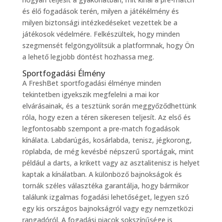
és élő fogadások terén, milyen a játékélmény és
milyen biztonsági intézkedéseket vezettek be a
játékosok védelmére. Felkészültek, hogy minden
szegmensét felgöngyölítsük a platformnak, hogy Ön
a lehető legjobb döntést hozhassa meg.
Sportfogadási Élmény
A FreshBet sportfogadási élménye minden
tekintetben igyekszik megfelelni a mai kor
elvárásainak, és a tesztünk során meggyőződhettünk
róla, hogy ezen a téren sikeresen teljesít. Az első és
legfontosabb szempont a pre-match fogadások
kínálata. Labdarúgás, kosárlabda, tenisz, jégkorong,
röplabda, de még kevésbé népszerű sportágak, mint
például a darts, a krikett vagy az asztalitenisz is helyet
kaptak a kínálatban. A különböző bajnokságok és
tornák széles választéka garantálja, hogy bármikor
találunk izgalmas fogadási lehetőséget, legyen szó
egy kis országos bajnokságról vagy egy nemzetközi
rangadóról. A fogadási piacok sokszínűsége is