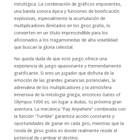
mitológica. La combinación de gráficos imponentes,
una banda sonora épica y funciones de bonificación
explosivas, especialmente la acumulación de
multiplicadores ilimitados en los giros gratis, lo
convierten en un título imprescindible para los
aficionados a los tragamonedas de alta volatilidad
que buscan la gloria celestial.
No queda duda de que este juego ofrece una
experiencia de juego apasionante y tremendamente
gratificante. Si eres un jugador que disfruta de la
emoción de las grandes ganancias potenciales, la
adrenalina de los multiplicadores y la atmósfera
inmersiva de la mitología griega, entonces Gates of
Olympus 1000 es, sin lugar a dudas, tu próxima gran
aventura. La mecánica “Pay Anywhere” combinada con
la función “Tumble” garantiza acción constante y
oportunidades de ganar en cada giro, mientras que la
ronda de giros gratis es donde realmente reside el
potencial de cambiar el destino.