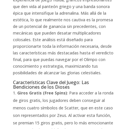
que den vida al panteón griego y una banda sonora
épica que intensifique la adrenalina. Más allá de la
estética, lo que realmente nos cautiva es la promesa
de un potencial de ganancia sin precedentes, con
mecánicas que pueden desatar multiplicadores
colosales. Este análisis está diseñado para
proporcionarte toda la información necesaria, desde
las características más destacadas hasta el veredicto
final, para que puedas navegar por el Olimpo con
conocimiento y estrategia, maximizando tus
posibilidades de alcanzar las glorias celestiales.
Características Clave del Juego: Las
Bendiciones de los Dioses
Giros Gratis (Free Spins)
: Para acceder a la ronda
de giros gratis, los jugadores deben conseguir al
menos cuatro símbolos de Scatter, que en este caso
son representados por Zeus. Al activar esta función,
se premian 15 giros gratis, pero lo más emocionante