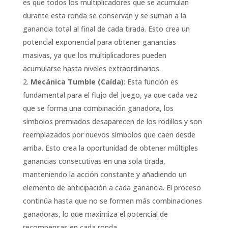
es que todos los multiplicadores que se acumulan
durante esta ronda se conservan y se suman a la
ganancia total al final de cada tirada. Esto crea un
potencial exponencial para obtener ganancias
masivas, ya que los multiplicadores pueden
acumularse hasta niveles extraordinarios.
Mecánica Tumble (Caída)
: Esta función es
fundamental para el flujo del juego, ya que cada vez
que se forma una combinación ganadora, los
símbolos premiados desaparecen de los rodillos y son
reemplazados por nuevos símbolos que caen desde
arriba. Esto crea la oportunidad de obtener múltiples
ganancias consecutivas en una sola tirada,
manteniendo la acción constante y añadiendo un
elemento de anticipación a cada ganancia. El proceso
continúa hasta que no se formen más combinaciones
ganadoras, lo que maximiza el potencial de
recompensas en cada ronda.