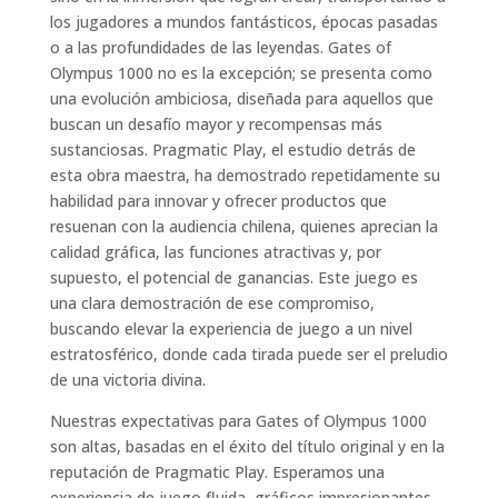
los jugadores a mundos fantásticos, épocas pasadas
o a las profundidades de las leyendas. Gates of
Olympus 1000 no es la excepción; se presenta como
una evolución ambiciosa, diseñada para aquellos que
buscan un desafío mayor y recompensas más
sustanciosas. Pragmatic Play, el estudio detrás de
esta obra maestra, ha demostrado repetidamente su
habilidad para innovar y ofrecer productos que
resuenan con la audiencia chilena, quienes aprecian la
calidad gráfica, las funciones atractivas y, por
supuesto, el potencial de ganancias. Este juego es
una clara demostración de ese compromiso,
buscando elevar la experiencia de juego a un nivel
estratosférico, donde cada tirada puede ser el preludio
de una victoria divina.
Nuestras expectativas para Gates of Olympus 1000
son altas, basadas en el éxito del título original y en la
reputación de Pragmatic Play. Esperamos una
experiencia de juego fluida, gráficos impresionantes