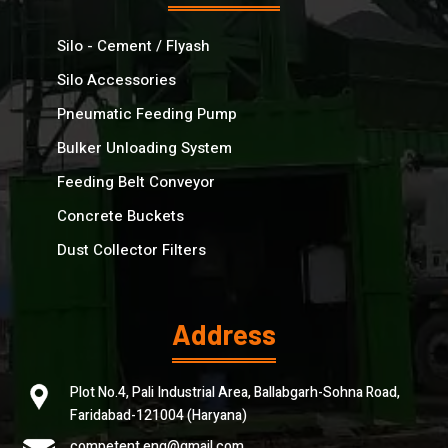
Silo - Cement / Flyash
Silo Accessories
Pneumatic Feeding Pump
Bulker Unloading System
Feeding Belt Conveyor
Concrete Buckets
Dust Collector Filters
Address
Plot No.4, Pali Industrial Area, Ballabgarh-Sohna Road,
Faridabad-121004 (Haryana)
competent.eng@gmail.com