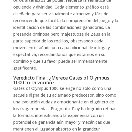
otros artefactos de poder, refuerza la temática de
opulencia y divinidad. Cada elemento gráfico está
diseñado para ser visualmente atractivo y fácil de
reconocer, lo que facilita la comprensión del juego y la
identificación de las combinaciones ganadoras. La
presencia ominosa pero majestuosa de Zeus en la
parte superior de los rodillos, observando cada
movimiento, añade una capa adicional de intriga y
expectativa, recordándonos que estamos en su
dominio y que su favor puede ser inmensamente
gratificante.
Veredicto Final: ¿Merece Gates of Olympus
1000 tu Devoción?
Gates of Olympus 1000 se erige no solo como una
secuela digna de su aclamado predecesor, sino como
una evolución audaz y emocionante en el género de
los tragamonedas. Pragmatic Play ha logrado refinar
la fórmula, intensificando la experiencia con un
potencial de ganancia aún mayor y mecánicas que
mantienen al jugador absorto en la grandeur