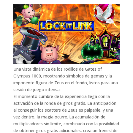
Una vista dinámica de los rodillos de Gates of
Olympus 1000, mostrando símbolos de gemas y la
imponente figura de Zeus en el fondo, listos para una
sesión de juego intensa.
El momento cumbre de la experiencia llega con la
activación de la ronda de giros gratis. La anticipación
al conseguir los scatters de Zeus es palpable, y una
vez dentro, la magia ocurre. La acumulación de
multiplicadores sin límite, combinada con la posibilidad
de obtener giros gratis adicionales, crea un frenesí de