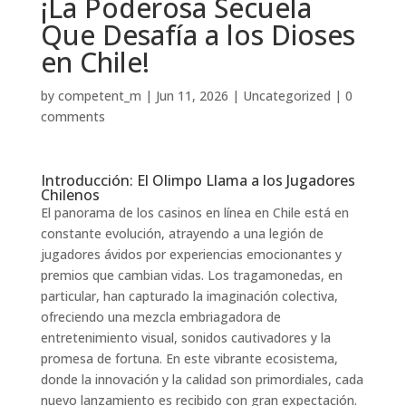
¡La Poderosa Secuela
Que Desafía a los Dioses
en Chile!
by
competent_m
|
Jun 11, 2026
|
Uncategorized
|
0
comments
Introducción: El Olimpo Llama a los Jugadores
Chilenos
El panorama de los casinos en línea en Chile está en
constante evolución, atrayendo a una legión de
jugadores ávidos por experiencias emocionantes y
premios que cambian vidas. Los tragamonedas, en
particular, han capturado la imaginación colectiva,
ofreciendo una mezcla embriagadora de
entretenimiento visual, sonidos cautivadores y la
promesa de fortuna. En este vibrante ecosistema,
donde la innovación y la calidad son primordiales, cada
nuevo lanzamiento es recibido con gran expectación.