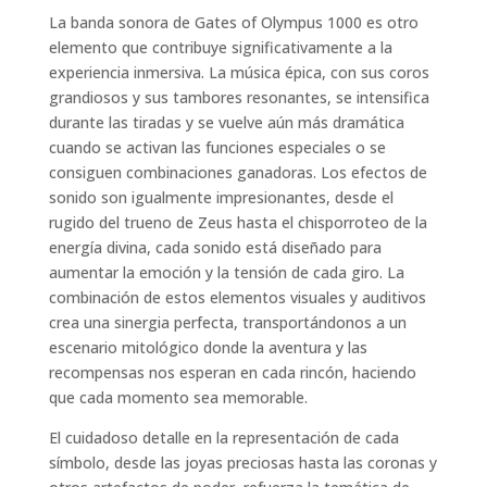
La banda sonora de Gates of Olympus 1000 es otro
elemento que contribuye significativamente a la
experiencia inmersiva. La música épica, con sus coros
grandiosos y sus tambores resonantes, se intensifica
durante las tiradas y se vuelve aún más dramática
cuando se activan las funciones especiales o se
consiguen combinaciones ganadoras. Los efectos de
sonido son igualmente impresionantes, desde el
rugido del trueno de Zeus hasta el chisporroteo de la
energía divina, cada sonido está diseñado para
aumentar la emoción y la tensión de cada giro. La
combinación de estos elementos visuales y auditivos
crea una sinergia perfecta, transportándonos a un
escenario mitológico donde la aventura y las
recompensas nos esperan en cada rincón, haciendo
que cada momento sea memorable.
El cuidadoso detalle en la representación de cada
símbolo, desde las joyas preciosas hasta las coronas y