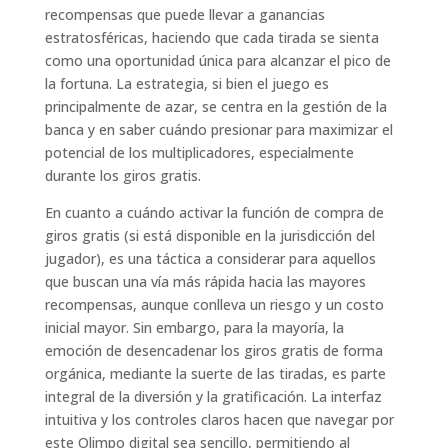
recompensas que puede llevar a ganancias
estratosféricas, haciendo que cada tirada se sienta
como una oportunidad única para alcanzar el pico de
la fortuna. La estrategia, si bien el juego es
principalmente de azar, se centra en la gestión de la
banca y en saber cuándo presionar para maximizar el
potencial de los multiplicadores, especialmente
durante los giros gratis.
En cuanto a cuándo activar la función de compra de
giros gratis (si está disponible en la jurisdicción del
jugador), es una táctica a considerar para aquellos
que buscan una vía más rápida hacia las mayores
recompensas, aunque conlleva un riesgo y un costo
inicial mayor. Sin embargo, para la mayoría, la
emoción de desencadenar los giros gratis de forma
orgánica, mediante la suerte de las tiradas, es parte
integral de la diversión y la gratificación. La interfaz
intuitiva y los controles claros hacen que navegar por
este Olimpo digital sea sencillo, permitiendo al