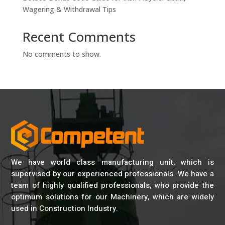
Wagering & Withdrawal Tips
Recent Comments
No comments to show.
We have world class manufacturing unit, which is
supervised by our experienced professionals. We have a
team of highly qualified professionals, who provide the
optimum solutions for our Machinery, which are widely
used in Construction Industry.