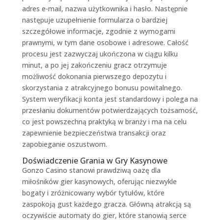
adres e-mail, nazwa użytkownika i hasło. Następnie
następuje uzupełnienie formularza o bardziej
szczegółowe informacje, zgodnie z wymogami
prawnymi, w tym dane osobowe i adresowe. Całość
procesu jest zazwyczaj ukończona w ciągu kilku
minut, a po jej zakończeniu gracz otrzymuje
możliwość dokonania pierwszego depozytu i
skorzystania z atrakcyjnego bonusu powitalnego.
System weryfikacji konta jest standardowy i polega na
przesłaniu dokumentów potwierdzających tożsamość,
co jest powszechną praktyką w branży i ma na celu
zapewnienie bezpieczeństwa transakcji oraz
zapobieganie oszustwom.
Doświadczenie Grania w Gry Kasynowe
Gonzo Casino stanowi prawdziwą oazę dla
miłośników gier kasynowych, oferując niezwykle
bogaty i zróżnicowany wybór tytułów, które
zaspokoją gust każdego gracza. Główną atrakcją są
oczywiście automaty do gier, które stanowią serce