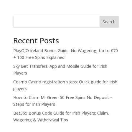
Search
Recent Posts
PlayOJO Ireland Bonus Guide: No Wagering, Up to €70
+ 100 Free Spins Explained
Sky Bet Transfers: App and Mobile Guide for Irish
Players
Cosmo Casino registration steps: Quick guide for Irish
players
How to Claim Mr Green 50 Free Spins No Deposit –
Steps for Irish Players
Bet365 Bonus Code Guide for Irish Players: Claim,
Wagering & Withdrawal Tips