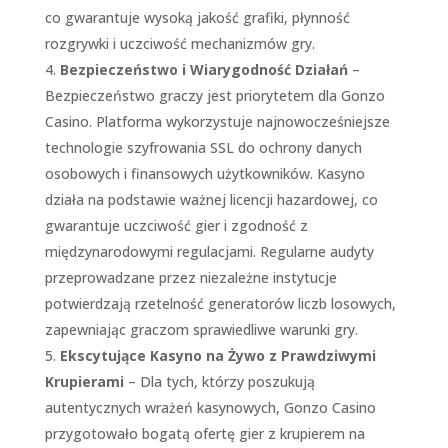
co gwarantuje wysoką jakość grafiki, płynność
rozgrywki i uczciwość mechanizmów gry.
Bezpieczeństwo i Wiarygodność Działań
–
Bezpieczeństwo graczy jest priorytetem dla Gonzo
Casino. Platforma wykorzystuje najnowocześniejsze
technologie szyfrowania SSL do ochrony danych
osobowych i finansowych użytkowników. Kasyno
działa na podstawie ważnej licencji hazardowej, co
gwarantuje uczciwość gier i zgodność z
międzynarodowymi regulacjami. Regularne audyty
przeprowadzane przez niezależne instytucje
potwierdzają rzetelność generatorów liczb losowych,
zapewniając graczom sprawiedliwe warunki gry.
Ekscytujące Kasyno na Żywo z Prawdziwymi
Krupierami
– Dla tych, którzy poszukują
autentycznych wrażeń kasynowych, Gonzo Casino
przygotowało bogatą ofertę gier z krupierem na