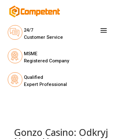
24/7
Customer Service
MSME
Registered Company
Qualified
Expert Professional
Gonzo Casino: Odkryj