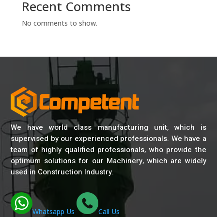
Recent Comments
No comments to show.
We have world class manufacturing unit, which is
supervised by our experienced professionals. We have a
team of highly qualified professionals, who provide the
optimum solutions for our Machinery, which are widely
used in Construction Industry.
Whatsapp Us
Call Us