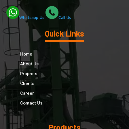
Whatsapp Us
Call Us
Quick Links
Home
About Us
Projects
Clients
Career
Contact Us
Products