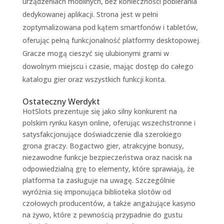
urządzeniach mobilnych, bez konieczności pobierania
dedykowanej aplikacji. Strona jest w pełni
zoptymalizowana pod kątem smartfonów i tabletów,
oferując pełną funkcjonalność platformy desktopowej.
Gracze mogą cieszyć się ulubionymi grami w
dowolnym miejscu i czasie, mając dostęp do całego
katalogu gier oraz wszystkich funkcji konta.
Ostateczny Werdykt
HotSlots prezentuje się jako silny konkurent na
polskim rynku kasyn online, oferując wszechstronne i
satysfakcjonujące doświadczenie dla szerokiego
grona graczy. Bogactwo gier, atrakcyjne bonusy,
niezawodne funkcje bezpieczeństwa oraz nacisk na
odpowiedzialną grę to elementy, które sprawiają, że
platforma ta zasługuje na uwagę. Szczególnie
wyróżnia się imponująca biblioteka slotów od
czołowych producentów, a także angażujące kasyno
na żywo, które z pewnością przypadnie do gustu