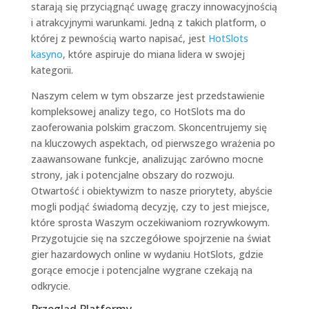
starają się przyciągnąć uwagę graczy innowacyjnością
i atrakcyjnymi warunkami. Jedną z takich platform, o
której z pewnością warto napisać, jest
HotSlots
kasyno
, które aspiruje do miana lidera w swojej
kategorii.
Naszym celem w tym obszarze jest przedstawienie
kompleksowej analizy tego, co HotSlots ma do
zaoferowania polskim graczom. Skoncentrujemy się
na kluczowych aspektach, od pierwszego wrażenia po
zaawansowane funkcje, analizując zarówno mocne
strony, jak i potencjalne obszary do rozwoju.
Otwartość i obiektywizm to nasze priorytety, abyście
mogli podjąć świadomą decyzję, czy to jest miejsce,
które sprosta Waszym oczekiwaniom rozrywkowym.
Przygotujcie się na szczegółowe spojrzenie na świat
gier hazardowych online w wydaniu HotSlots, gdzie
gorące emocje i potencjalne wygrane czekają na
odkrycie.