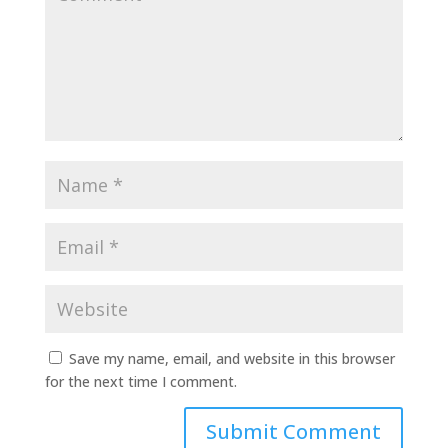
Save my name, email, and website in this browser
for the next time I comment.