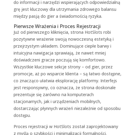
do informacji i narzędzi wspierających odpowiedzialną
grę jest kluczowy dla utrzymania zdrowego balansu
między pasją do gier a świadomością ryzyka.
Pierwsze Wrażenia i Proces Rejestracji
Już od pierwszego kliknięcia, strona HotSlots robi
pozytywne wrażenie swoją nowoczesną estetyką i
przejrzystym układem. Dominujące ciepłe barwy i
intuicyjna nawigacja sprawiają, że nawet mniej
doświadczeni gracze poczują się komfortowo.
Wszystkie kluczowe sekcje strony – od gier, przez
promocje, aż po wsparcie klienta – są łatwo dostępne,
co znacząco ułatwia eksplorację platformy. Interfejs
jest responsywny, co oznacza, że strona doskonale
prezentuje się zarówno na komputerach
stacjonarnych, jak i urządzeniach mobilnych,
dostarczając płynnych wrażeń niezależnie od sposobu
dostępu.
Proces rejestracji w HotSlots został zaprojektowany
z myślą o szybkości i minimalizacji formalności.