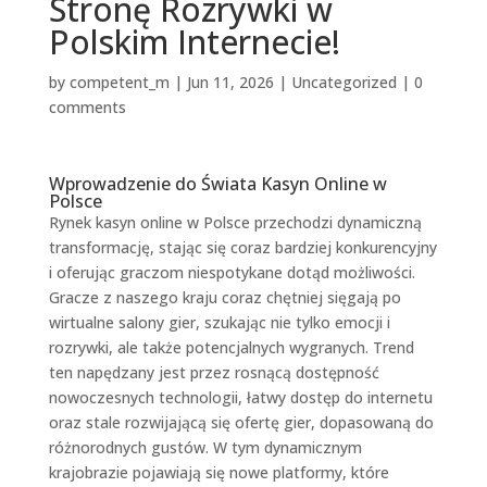
Stronę Rozrywki w
Polskim Internecie!
by
competent_m
|
Jun 11, 2026
|
Uncategorized
|
0
comments
Wprowadzenie do Świata Kasyn Online w
Polsce
Rynek kasyn online w Polsce przechodzi dynamiczną
transformację, stając się coraz bardziej konkurencyjny
i oferując graczom niespotykane dotąd możliwości.
Gracze z naszego kraju coraz chętniej sięgają po
wirtualne salony gier, szukając nie tylko emocji i
rozrywki, ale także potencjalnych wygranych. Trend
ten napędzany jest przez rosnącą dostępność
nowoczesnych technologii, łatwy dostęp do internetu
oraz stale rozwijającą się ofertę gier, dopasowaną do
różnorodnych gustów. W tym dynamicznym
krajobrazie pojawiają się nowe platformy, które