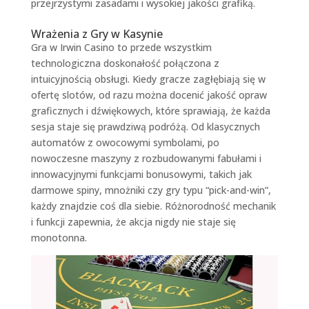
przejrzystymi zasadami i wysokiej jakości grafiką.
Wrażenia z Gry w Kasynie
Gra w Irwin Casino to przede wszystkim
technologiczna doskonałość połączona z
intuicyjnością obsługi. Kiedy gracze zagłębiają się w
ofertę slotów, od razu można docenić jakość opraw
graficznych i dźwiękowych, które sprawiają, że każda
sesja staje się prawdziwą podróżą. Od klasycznych
automatów z owocowymi symbolami, po
nowoczesne maszyny z rozbudowanymi fabułami i
innowacyjnymi funkcjami bonusowymi, takich jak
darmowe spiny, mnożniki czy gry typu “pick-and-win”,
każdy znajdzie coś dla siebie. Różnorodność mechanik
i funkcji zapewnia, że akcja nigdy nie staje się
monotonna.