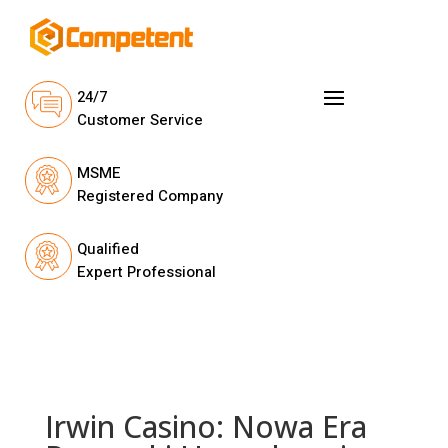
24/7
Customer Service
MSME
Registered Company
Qualified
Expert Professional
Irwin Casino: Nowa Era