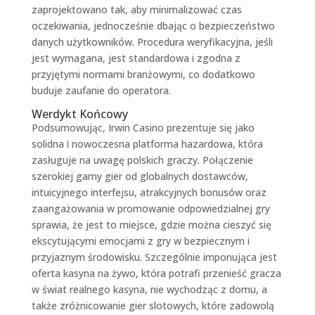
zaprojektowano tak, aby minimalizować czas
oczekiwania, jednocześnie dbając o bezpieczeństwo
danych użytkowników. Procedura weryfikacyjna, jeśli
jest wymagana, jest standardowa i zgodna z
przyjętymi normami branżowymi, co dodatkowo
buduje zaufanie do operatora.
Werdykt Końcowy
Podsumowując, Irwin Casino prezentuje się jako
solidna i nowoczesna platforma hazardowa, która
zasługuje na uwagę polskich graczy. Połączenie
szerokiej gamy gier od globalnych dostawców,
intuicyjnego interfejsu, atrakcyjnych bonusów oraz
zaangażowania w promowanie odpowiedzialnej gry
sprawia, że jest to miejsce, gdzie można cieszyć się
ekscytującymi emocjami z gry w bezpiecznym i
przyjaznym środowisku. Szczególnie imponująca jest
oferta kasyna na żywo, która potrafi przenieść gracza
w świat realnego kasyna, nie wychodząc z domu, a
także zróżnicowanie gier slotowych, które zadowolą