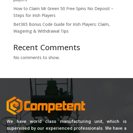
How to Claim Mr Green 50 Free Spins No Deposit –
Steps for Irish Players
Bet365 Bonus Code Guide for Irish Players: Claim,
Wagering & Withdrawal Tips
Recent Comments
No comments to show.
We have world class manufacturing unit, which is
supervised by our experienced professionals. We have a