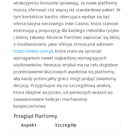
atrakcyjności bonusów sprawiają, że nowe platformy
muszą oferować coś więcej niż standardowy pakiet. W
tym kontekście bardzo obiecująca wydaje się być
oferta kasyna sieciowego Irwin Casino, która stanowi
interesującą propozycję dla każdego miłośnika ryzyka
i dobrej zabawy. Możecie Państwo zapoznać się bliżej
z możliwościami, jakie oferuje strona pod adresem
https://irwins.com.pl
, która stara się sprostać
wymaganiom nawet najbardziej wymagających
użytkowników. Niniejszy artykuł ma na celu dogłębne
przedstawienie kluczowych aspektów tej platformy,
aby każdy potencjalny gracz mógł podjąć świadomą
decyzję. Przygotujcie się na szczegółową analizę,
która obejmie wszystko, od pierwszych wrażeń po
zaawansowane funkcje i mechanizmy
bezpieczeństwa.
Przegląd Platformy
Aspekt
Szczegóły