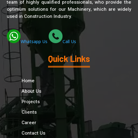
team of highly qualified professionals, who provide the
optimum solutions for our Machinery, which are widely
used in Construction Industry.
Whatsapp Us
Call Us
Quick Links
Home
About Us
Projects
Clients
Career
Contact Us