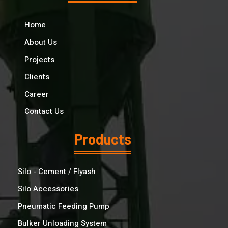
Home
About Us
Projects
Clients
Career
Contact Us
Products
Silo - Cement / Flyash
Silo Accessories
Pneumatic Feeding Pump
Bulker Unloading System