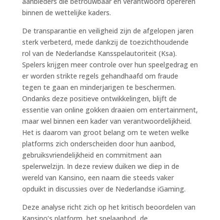
aanbieders die betrouwbaar en verantwoord opereren
binnen de wettelijke kaders.
De transparantie en veiligheid zijn de afgelopen jaren
sterk verbeterd, mede dankzij de toezichthoudende
rol van de Nederlandse Kansspelautoriteit (Ksa).
Spelers krijgen meer controle over hun speelgedrag en
er worden strikte regels gehandhaafd om fraude
tegen te gaan en minderjarigen te beschermen.
Ondanks deze positieve ontwikkelingen, blijft de
essentie van online gokken draaien om entertainment,
maar wel binnen een kader van verantwoordelijkheid.
Het is daarom van groot belang om te weten welke
platforms zich onderscheiden door hun aanbod,
gebruiksvriendelijkheid en commitment aan
spelerwelzijn. In deze review duiken we diep in de
wereld van Kansino, een naam die steeds vaker
opduikt in discussies over de Nederlandse iGaming.
Deze analyse richt zich op het kritisch beoordelen van
Kansino’s platform, het spelaanbod, de