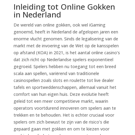
Inleiding tot Online Gokken
in Nederland
De wereld van online gokken, ook wel iGaming
genoemd, heeft in Nederland de afgelopen jaren een
enorme vlucht genomen. Sinds de legalisering van de
markt met de invoering van de Wet op de kansspelen
op afstand (KOA) in 2021, is het aantal online casino’s
dat zich richt op Nederlandse spelers exponentieel
gegroeid. Spelers hebben nu toegang tot een breed
scala aan spellen, variërend van traditionele
casinospellen zoals slots en roulette tot live dealer
tafels en sportweddenschappen, allemaal vanuit het
comfort van hun eigen huis. Deze evolutie heeft
geleid tot een meer competitieve markt, waarin
operators voortdurend innoveren om spelers aan te
trekken en te behouden. Het is echter cruciaal voor
spelers om zich bewust te zijn van de risico’s die
gepaard gaan met gokken en om te kiezen voor