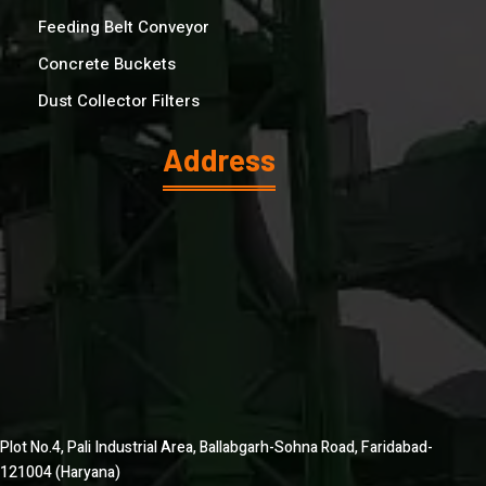
Feeding Belt Conveyor
Concrete Buckets
Dust Collector Filters
Address
Plot No.4, Pali Industrial Area, Ballabgarh-Sohna Road, Faridabad-
121004 (Haryana)