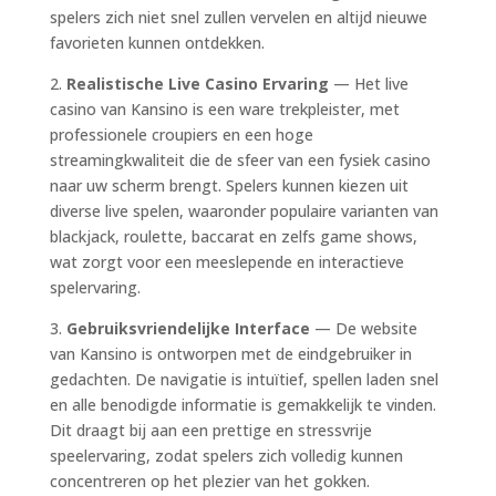
spelers zich niet snel zullen vervelen en altijd nieuwe
favorieten kunnen ontdekken.
2.
Realistische Live Casino Ervaring
— Het live
casino van Kansino is een ware trekpleister, met
professionele croupiers en een hoge
streamingkwaliteit die de sfeer van een fysiek casino
naar uw scherm brengt. Spelers kunnen kiezen uit
diverse live spelen, waaronder populaire varianten van
blackjack, roulette, baccarat en zelfs game shows,
wat zorgt voor een meeslepende en interactieve
spelervaring.
3.
Gebruiksvriendelijke Interface
— De website
van Kansino is ontworpen met de eindgebruiker in
gedachten. De navigatie is intuïtief, spellen laden snel
en alle benodigde informatie is gemakkelijk te vinden.
Dit draagt bij aan een prettige en stressvrije
speelervaring, zodat spelers zich volledig kunnen
concentreren op het plezier van het gokken.