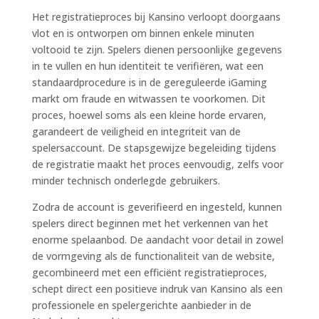
Het registratieproces bij Kansino verloopt doorgaans
vlot en is ontworpen om binnen enkele minuten
voltooid te zijn. Spelers dienen persoonlijke gegevens
in te vullen en hun identiteit te verifiëren, wat een
standaardprocedure is in de gereguleerde iGaming
markt om fraude en witwassen te voorkomen. Dit
proces, hoewel soms als een kleine horde ervaren,
garandeert de veiligheid en integriteit van de
spelersaccount. De stapsgewijze begeleiding tijdens
de registratie maakt het proces eenvoudig, zelfs voor
minder technisch onderlegde gebruikers.
Zodra de account is geverifieerd en ingesteld, kunnen
spelers direct beginnen met het verkennen van het
enorme spelaanbod. De aandacht voor detail in zowel
de vormgeving als de functionaliteit van de website,
gecombineerd met een efficiënt registratieproces,
schept direct een positieve indruk van Kansino als een
professionele en spelergerichte aanbieder in de