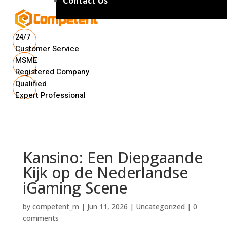
Contact Us
24/7
Customer Service
MSME
Registered Company
Qualified
Expert Professional
Kansino: Een Diepgaande
Kijk op de Nederlandse
iGaming Scene
by
competent_m
|
Jun 11, 2026
|
Uncategorized
|
0
comments