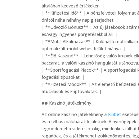
általában kedvező értékeken. |
| **Kifizetési Idő** | A pénzfelvételi folyamat 
órától néha néhány napig terjedhet. |
| **Üdvözlő Bónusz** | Az új játékosok számár
és/vagy ingyenes pörgetésekből áll. |
| **Mobil Alkalmazás** | Különálló mobilalkal
optimalizált mobil webes felület hiánya. |
| **Élő Kaszinó** | Lehetőség valós krupiék elle
baccarat, a valódi kaszinó hangulatát utánozva.
| **Sportfogadási Piacok** | A sportfogadási k
fogadási típusokat. |
| **Fizetési Módok** | Az elérhető befizetési és
átutalások és kriptovaluták. |
## Kaszinó Játékélmény
Az online kaszinó játékélmény a
Kinbet
esetébe
és a felhasználóbarát felületnek. A nyerőgépek
legmodernebb video slotokig mindenki találhat 
ragadóak, és a játékmenet zökkenőmentes, legy