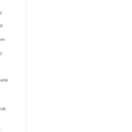
ny
ől
sen
gy
banki
nak
e