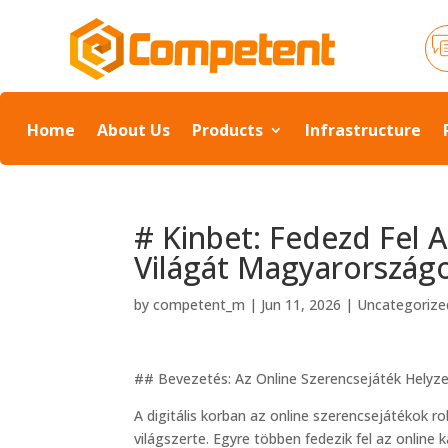
Home
About Us
Products
Infrastructure
# Kinbet: Fedezd Fel 
Világát Magyarország
by
competent_m
|
Jun 11, 2026
|
Uncategorize
## Bevezetés: Az Online Szerencsejáték Hely
A digitális korban az online szerencsejátékok
világszerte. Egyre többen fedezik fel az online