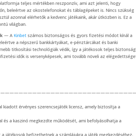
latformja teljes mértékben reszponzív, ami azt jelenti, hogy
n, beleértve az okostelefonokat és táblagépeket is. Nincs szükség
ztül azonnal elérhetők a kedvenc játékaink, akár útközben is. Ez a
ntú világban.
ók
— A
Kinbet
számos biztonságos és gyors fizetési módot kínál a
eleértve a népszerű bankkártyákat, e-pénztárcákat és banki
ebb titkosítási technológiák védik, így a játékosok teljes biztonsá
fizetési idők is versenyképesek, ami tovább növeli az elégedettsége
——————————————————————————————
 kiadott érvényes szerencsejáték licensz, amely biztosítja a
dal és a kaszinó megkezdte működését, ami befolyásolhatja a
t a játékosok befizethetnek a számlájukra a játék megkezdéséhez,