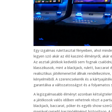
Egy izgalmas rulettasztal fényeiben, ahol min
legyen szó akár az élő kaszinó élményről, akár eg
Az asztali játékok kedvelői sem fognak csalódni
klasszikusok, mint a blackjack, rulett, baccarat
realisztikus játékmenettel állnak rendelkezésre
kényelméből. A szerencsekerék és a kártyajátékok
garantálva a változatosságot és a folyamatos
A legizgalmasabb élményt azonban kétségtelenül 
a játékosok valós időben vehetnek részt a partia
blackjack, baccarat, póker és egyéb show-szer
magával ragadó kaszinóélményt biztosítson. A 