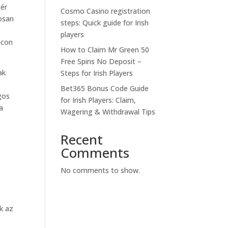
tér
Cosmo Casino registration
osan
steps: Quick guide for Irish
players
acon
How to Claim Mr Green 50
Free Spins No Deposit –
ak
Steps for Irish Players
Bet365 Bonus Code Guide
gos
for Irish Players: Claim,
a
Wagering & Withdrawal Tips
Recent
Comments
No comments to show.
k az