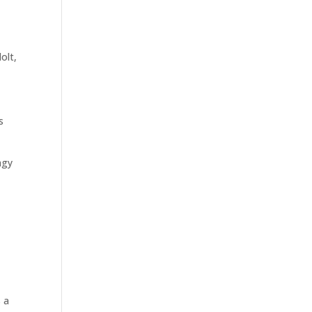
olt,
s
agy
s a