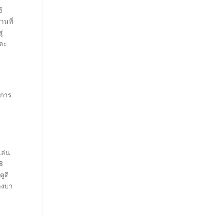
้
านที่
่
และ
ง
 การ
เล่น
8
ูดิ
างบา