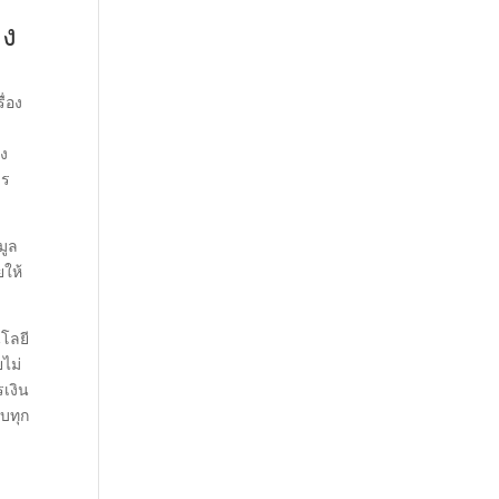
อง
ื่อง
อง
วร
มูล
ยให้
โลยี
ไม่
เงิน
ับทุก