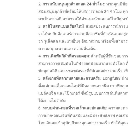
การสนับสนุนลูกค้าตลอด 24 ชั่วโมง
: หากคุณมีข้
สนับสนุนลูกค้าที่พร้อมให้บริการตลอด 24 ชั่วโมง ท
มาเป็นอย่างดี สามารถให้คำแนะนำและแก้ไขปัญหาได
คาสิโนสดแบบเรียลไทม์
: สัมผัสประสบการณ์การเล
จะได้พบกับดีลเลอร์สาวสวยมืออาชีพที่ดำเนินเกมอย
ร่า รูเล็ตสด และเกมอื่นๆ อีกมากมาย พร้อมทั้งสามา
ความสนุกสนานและความตื่นเต้น.
การเดิมพันกีฬาที่ครอบคลุม
: สำหรับผู้ที่ชื่นชอบ
สามารถวางเดิมพันในกีฬายอดนิยมมากมายทั่วโลก ตั้ง
ข้อมูล สถิติ และราคาต่อรองที่อัปเดตอย่างรวดเร็ว เพื
คลังเกมที่หลากหลายและครบครัน
: Longfu88 นำ
ตั้งแต่เกมสล็อตออนไลน์ที่มีหลากหลายธีม กราฟิกสวย
แบล็คแจ็ค และโป๊กเกอร์ ซึ่งมีรูปแบบการเล่นที่หล
ได้อย่างไม่จำกัด
ระบบฝาก-ถอนที่รวดเร็วและปลอดภัย
: ความสะดว
การฝาก-ถอนเงินที่ทันสมัยและมีประสิทธิภาพ คุณ
โดยเงินจะเข้าสู่บัญชีของคุณอย่างรวดเร็ว ทำให้ค