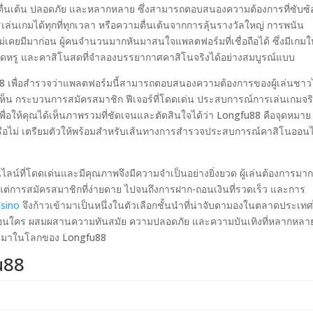
ตื่นเต้น ปลอดภัย และหลากหลาย ซึ่งสามารถตอบสนองความต้องการที่ซับซ
นเกมได้ทุกที่ทุกเวลา หรือความตื่นเต้นจากการลุ้นรางวัลใหญ่ การพนัน
คยมีมาก่อน ผู้คนจำนวนมากหันมาสนใจแพลตฟอร์มที่เชื่อถือได้ ซึ่งมีเกมให
สุดหรู และคาสิโนสดที่จำลองบรรยากาศคาสิโนจริงได้อย่างสมบูรณ์แบบ
88 เพื่อสำรวจว่าแพลตฟอร์มนี้สามารถตอบสนองความต้องการของผู้เล่นชา
ห็น กระบวนการสมัครสมาชิก ฟีเจอร์ที่โดดเด่น ประสบการณ์การเล่นเกมจร
่อให้คุณได้เห็นภาพรวมที่ชัดเจนและตัดสินใจได้ว่า Longfu88 คือจุดหมาย
รือไม่ เตรียมตัวให้พร้อมสำหรับเส้นทางการสำรวจประสบการณ์คาสิโนออน
ลน์ที่โดดเด่นและมีคุณภาพจึงมีความจำเป็นอย่างยิ่งยวด ผู้เล่นต้องการมาก
แต่การสมัครสมาชิกที่ง่ายดาย ไปจนถึงการฝาก-ถอนเงินที่รวดเร็ว และการ
sino
จึงก้าวเข้ามาเป็นหนึ่งในตัวเลือกชั้นนำที่น่าจับตามองในตลาดประเท
เหมือนใคร ผสมผสานความทันสมัย ความปลอดภัย และความบันเทิงที่หลากหลา
เข้ามาในโลกของ Longfu88
u88