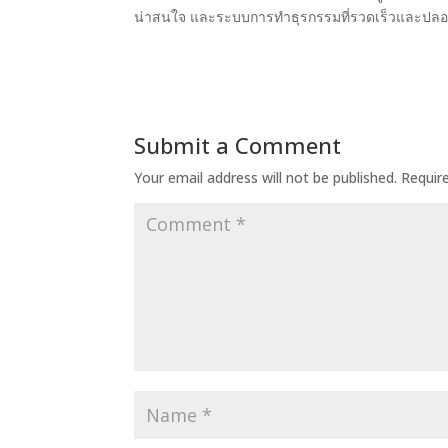
น่าสนใจ และระบบการทำธุรกรรมที่รวดเร็วและปลอดภัย
Submit a Comment
Your email address will not be published.
Requir