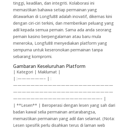
tinggi, keadilan, dan integriti. Kolaborasi ini
memastikan bahawa setiap permainan yang
ditawarkan di Longfu88 adalah inovatif, dikemas kini
dengan ciri-ciri terkini, dan memberikan peluang yang
adil kepada semua pemain. Sama ada anda seorang
pemain kasino berpengalaman atau baru mula
meneroka, Longfu88 menyediakan platform yang
sempurna untuk keseronokan permainan tanpa
sebarang kompromi.
Gambaran Keseluruhan Platform
| Kategori | Maklumat |
| :——————– | :
———————————————————————
———————————————————————
————————————————————– |
| **Lesen** | Beroperasi dengan lesen yang sah dari
badan kawal selia permainan antarabangsa,
memastikan permainan yang adil dan selamat. (Nota:
Lesen spesifik perlu disahkan terus di laman web