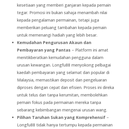
kesetiaan yang memberi ganjaran kepada pemain
tegar. Promosi ini bukan sahaja menambah nilai
kepada pengalaman permainan, tetapi juga
memberikan peluang tambahan kepada pemain
untuk memenangi hadiah yang lebih besar.
Kemudahan Pengurusan Akaun dan
Pembayaran yang Pantas
– Platform ini amat
menitikberatkan kemudahan pengguna dalam
urusan kewangan. Longfu88 menyokong pelbagai
kaedah pembayaran yang selamat dan popular di
Malaysia, memastikan deposit dan pengeluaran
diproses dengan cepat dan efisien. Proses ini direka
untuk telus dan tanpa kerumitan, membolehkan
pemain fokus pada permainan mereka tanpa
sebarang kebimbangan mengenai urusan wang.
Pilihan Taruhan Sukan yang Komprehensif
–
Longfu88 tidak hanya tertumpu kepada permainan