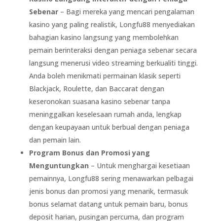
Sebenar
– Bagi mereka yang mencari pengalaman
kasino yang paling realistik, Longfu88 menyediakan
bahagian kasino langsung yang membolehkan
pemain berinteraksi dengan peniaga sebenar secara
langsung menerusi video streaming berkualiti tinggi.
Anda boleh menikmati permainan klasik seperti
Blackjack, Roulette, dan Baccarat dengan
keseronokan suasana kasino sebenar tanpa
meninggalkan keselesaan rumah anda, lengkap
dengan keupayaan untuk berbual dengan peniaga
dan pemain lain.
Program Bonus dan Promosi yang
Menguntungkan
– Untuk menghargai kesetiaan
pemainnya, Longfu88 sering menawarkan pelbagai
jenis bonus dan promosi yang menarik, termasuk
bonus selamat datang untuk pemain baru, bonus
deposit harian, pusingan percuma, dan program