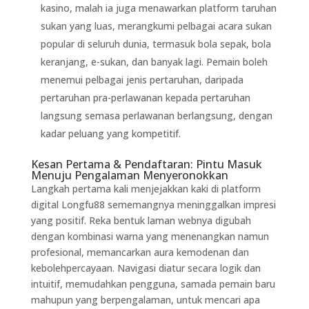
kasino, malah ia juga menawarkan platform taruhan
sukan yang luas, merangkumi pelbagai acara sukan
popular di seluruh dunia, termasuk bola sepak, bola
keranjang, e-sukan, dan banyak lagi. Pemain boleh
menemui pelbagai jenis pertaruhan, daripada
pertaruhan pra-perlawanan kepada pertaruhan
langsung semasa perlawanan berlangsung, dengan
kadar peluang yang kompetitif.
Kesan Pertama & Pendaftaran: Pintu Masuk
Menuju Pengalaman Menyeronokkan
Langkah pertama kali menjejakkan kaki di platform
digital Longfu88 sememangnya meninggalkan impresi
yang positif. Reka bentuk laman webnya digubah
dengan kombinasi warna yang menenangkan namun
profesional, memancarkan aura kemodenan dan
kebolehpercayaan. Navigasi diatur secara logik dan
intuitif, memudahkan pengguna, samada pemain baru
mahupun yang berpengalaman, untuk mencari apa