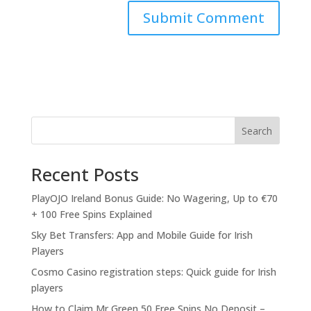
Search
Recent Posts
PlayOJO Ireland Bonus Guide: No Wagering, Up to €70
+ 100 Free Spins Explained
Sky Bet Transfers: App and Mobile Guide for Irish
Players
Cosmo Casino registration steps: Quick guide for Irish
players
How to Claim Mr Green 50 Free Spins No Deposit –