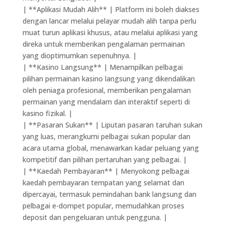
| **Aplikasi Mudah Alih** | Platform ini boleh diakses
dengan lancar melalui pelayar mudah alih tanpa perlu
muat turun aplikasi khusus, atau melalui aplikasi yang
direka untuk memberikan pengalaman permainan
yang dioptimumkan sepenuhnya. |
| **Kasino Langsung** | Menampilkan pelbagai
pilihan permainan kasino langsung yang dikendalikan
oleh peniaga profesional, memberikan pengalaman
permainan yang mendalam dan interaktif seperti di
kasino fizikal. |
| **Pasaran Sukan** | Liputan pasaran taruhan sukan
yang luas, merangkumi pelbagai sukan popular dan
acara utama global, menawarkan kadar peluang yang
kompetitif dan pilihan pertaruhan yang pelbagai. |
| **Kaedah Pembayaran** | Menyokong pelbagai
kaedah pembayaran tempatan yang selamat dan
dipercayai, termasuk pemindahan bank langsung dan
pelbagai e-dompet popular, memudahkan proses
deposit dan pengeluaran untuk pengguna. |