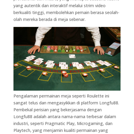
yang autentik dan interaktif melalui strim video
berkualiti tinggi, membolehkan pemain berasa seolah-
olah mereka berada di meja sebenar.
Pengalaman permainan meja seperti Roulette ini
sangat telus dan mengasyikkan di platform Longfu88.
Pembekal perisian yang bekerjasama dengan
Longfu88 adalah antara nama-nama terbesar dalam
industri, seperti Pragmatic Play, Microgaming, dan
Playtech, yang menjamin kualiti permainan yang