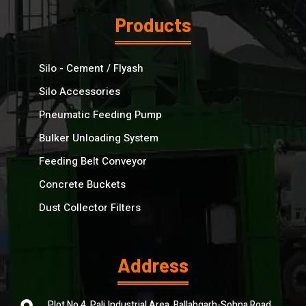
Products
Silo - Cement / Flyash
Silo Accessories
Pneumatic Feeding Pump
Bulker Unloading System
Feeding Belt Conveyor
Concrete Buckets
Dust Collector Filters
Address
Plot No.4, Pali Industrial Area, Ballabgarh-Sohna Road,