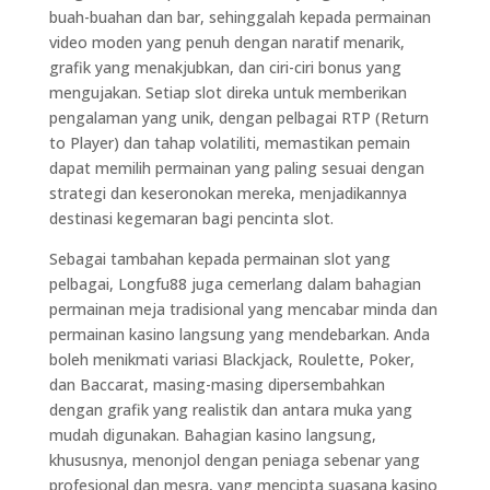
buah-buahan dan bar, sehinggalah kepada permainan
video moden yang penuh dengan naratif menarik,
grafik yang menakjubkan, dan ciri-ciri bonus yang
mengujakan. Setiap slot direka untuk memberikan
pengalaman yang unik, dengan pelbagai RTP (Return
to Player) dan tahap volatiliti, memastikan pemain
dapat memilih permainan yang paling sesuai dengan
strategi dan keseronokan mereka, menjadikannya
destinasi kegemaran bagi pencinta slot.
Sebagai tambahan kepada permainan slot yang
pelbagai, Longfu88 juga cemerlang dalam bahagian
permainan meja tradisional yang mencabar minda dan
permainan kasino langsung yang mendebarkan. Anda
boleh menikmati variasi Blackjack, Roulette, Poker,
dan Baccarat, masing-masing dipersembahkan
dengan grafik yang realistik dan antara muka yang
mudah digunakan. Bahagian kasino langsung,
khususnya, menonjol dengan peniaga sebenar yang
profesional dan mesra, yang mencipta suasana kasino