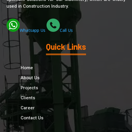
used in Construction Industry.
Whatsapp Us
Call Us
Quick Links
Home
About Us
Projects
Clients
Career
Contact Us