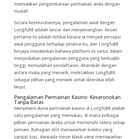
memulakan pengembaraan permainan anda dengan
mudah.
Secara keseluruhannya, pengalaman awal dengan
Longfu88 adalah lancar dan menyenangkan. Kesan
pertama ini adalah kritikal kerana ia menjadi persepsi
awal pengguna terhadap jenama itu, dan Longfu88
berjaya meyakinkan bahawa platform ini serius dalam
menyediakan pengalaman pengguna yang berkualiti
tinggi. Kemudahan pendaftaran, ditambah dengan
antara muka yang menarik, meletakkan Longfu88
sebagai pilihan yang menarik untuk diterokai lebih
lanjut.
Pengalaman Permainan Kasino: Keseronokan
Tanpa Batas
Menyelami dunia permainan kasino di Longfu88 adalah
satu pengalaman yang memukau, di mana pelbagai
pilihan permainan direka untuk memenuhi selera setiap
pemain. Bahagian slot menawarkan koleksi yang
sangat luas, daripada mesin klasik yang memaparkan