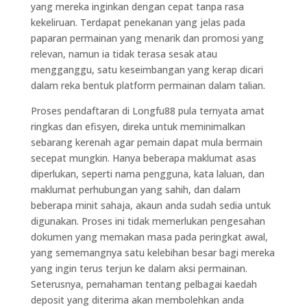
yang mereka inginkan dengan cepat tanpa rasa
kekeliruan. Terdapat penekanan yang jelas pada
paparan permainan yang menarik dan promosi yang
relevan, namun ia tidak terasa sesak atau
mengganggu, satu keseimbangan yang kerap dicari
dalam reka bentuk platform permainan dalam talian.
Proses pendaftaran di Longfu88 pula ternyata amat
ringkas dan efisyen, direka untuk meminimalkan
sebarang kerenah agar pemain dapat mula bermain
secepat mungkin. Hanya beberapa maklumat asas
diperlukan, seperti nama pengguna, kata laluan, dan
maklumat perhubungan yang sahih, dan dalam
beberapa minit sahaja, akaun anda sudah sedia untuk
digunakan. Proses ini tidak memerlukan pengesahan
dokumen yang memakan masa pada peringkat awal,
yang sememangnya satu kelebihan besar bagi mereka
yang ingin terus terjun ke dalam aksi permainan.
Seterusnya, pemahaman tentang pelbagai kaedah
deposit yang diterima akan membolehkan anda