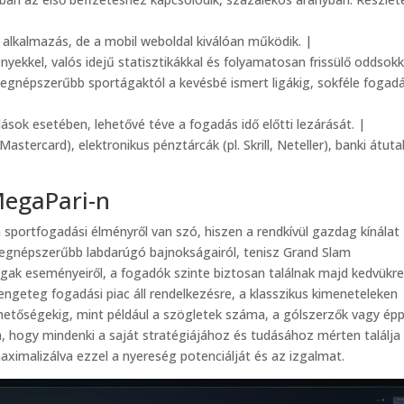
 alkalmazás, de a mobil weboldal kiválóan működik. |
yekkel, valós idejű statisztikákkal és folyamatosan frissülő oddsokk
 legnépszerűbb sportágaktól a kevésbé ismert ligákig, sokféle fogadá
sok esetében, lehetővé téve a fogadás idő előtti lezárását. |
stercard), elektronikus pénztárcák (pl. Skrill, Neteller), banki átuta
MegaPari-n
sportfogadási élményről van szó, hiszen a rendkívül gazdag kínálat
g legnépszerűbb labdarúgó bajnokságairól, tenisz Grand Slam
gak eseményeiről, a fogadók szinte biztosan találnak majd kedvükr
geteg fogadási piac áll rendelkezésre, a klasszikus kimeneteleken
ehetőségekig, mint például a szögletek száma, a gólszerzők vagy ép
, hogy mindenki a saját stratégiájához és tudásához mérten találja
ximalizálva ezzel a nyereség potenciálját és az izgalmat.