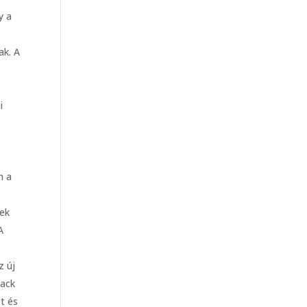
y a
ak. A
i
l
n a
sek
A
z új
back
et és