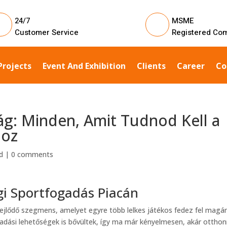
24/7
MSME
Customer Service
Registered Co
Projects
Event And Exhibition
Clients
Career
Co
g: Minden, Amit Tudnod Kell a
hoz
d
|
0 comments
i Sportfogadás Piacán
jlődő szegmens, amelyet egyre több lelkes játékos fedez fel magá
adási lehetőségek is bővültek, így ma már kényelmesen, akár otthon