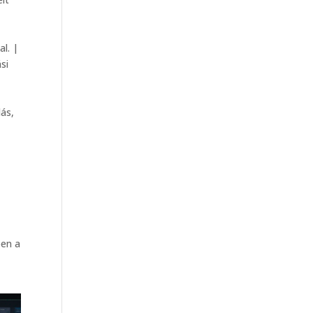
al. |
si
lás,
e
pen a