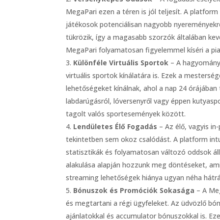
MegaPari ezen a téren is jól teljesít. A platfor
játékosok potenciálisan nagyobb nyereményekr
tükrözik, így a magasabb szorzók általában ke
MegaPari folyamatosan figyelemmel kíséri a pia
Különféle Virtuális Sportok
– A hagyományo
virtuális sportok kínálatára is. Ezek a mestersé
lehetőségeket kínálnak, ahol a nap 24 órájában 
labdarúgásról, lóversenyről vagy éppen kutyaspor
tagolt valós sportesemények között.
Lendületes Élő Fogadás
– Az élő, vagyis i
tekintetben sem okoz csalódást. A platform intui
statisztikák és folyamatosan változó oddsok ál
alakulása alapján hozzunk meg döntéseket, ami
streaming lehetőségek hiánya ugyan néha hátrány
Bónuszok és Promóciók Sokasága
– A Meg
és megtartani a régi ügyfeleket. Az üdvözlő b
ajánlatokkal és accumulator bónuszokkal is. Eze