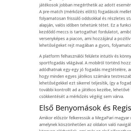
játékosok jobban megérthetik az adott esemén
A pre-match (mérkőzés előtti) fogadások mellett
folyamatosan frissülő oddsokkal és részletes sta
alapján, valós időben tehetünk tétet. Ez a funk
kezdődő meccs is tartogathat fordulatot, amib
versenyképes a piacon, ami hozzájárul a pozitív 
lehetőségeket rejt magában a gyors, folyamat
A platform felhasználói felülete intuitív és kön
sportfogadás világával. A mobilról történő hoz
adódhatnak egy-egy jó fogadás megtételére, am
hogy minden egyes játékos számára testreszabo
lehetőségekkel ezt sikerrel teljesítik, így a f
további kontrollt ad a játékos kezébe, lehetőv
csökkentését a mérkőzés végéig sem várva.
Első Benyomások és Regis
Amikor először felkeressük a MegaPari magyar n
amelynek köszönhetően az oldalon való navigálás