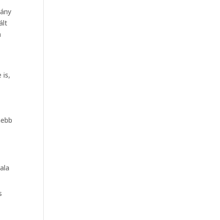
hány
ált
a
 is,
nebb
ala
s