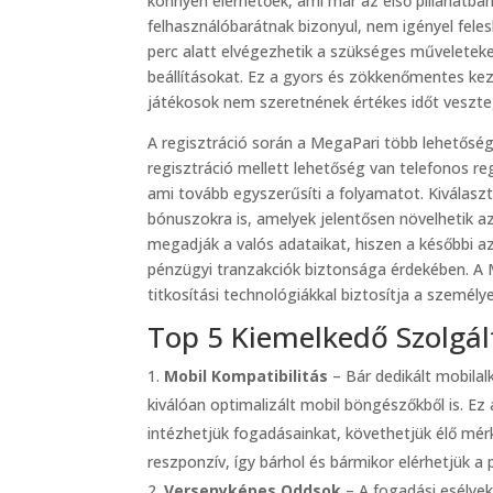
könnyen elérhetőek, ami már az első pillanatban
felhasználóbarátnak bizonyul, nem igényel feles
perc alatt elvégezhetik a szükséges műveleteke
beállításokat. Ez a gyors és zökkenőmentes ke
játékosok nem szeretnének értékes időt veszte
A regisztráció során a MegaPari több lehetőség
regisztráció mellett lehetőség van telefonos re
ami tovább egyszerűsíti a folyamatot. Kiválaszt
bónuszokra is, amelyek jelentősen növelhetik az
megadják a valós adataikat, hiszen a későbbi 
pénzügyi tranzakciók biztonsága érdekében. A 
titkosítási technológiákkal biztosítja a személ
Top 5 Kiemelkedő Szolgál
Mobil Kompatibilitás
– Bár dedikált mobila
kiválóan optimalizált mobil böngészőkből is. Ez 
intézhetjük fogadásainkat, követhetjük élő mér
reszponzív, így bárhol és bármikor elérhetjük a
Versenyképes Oddsok
– A fogadási esélye