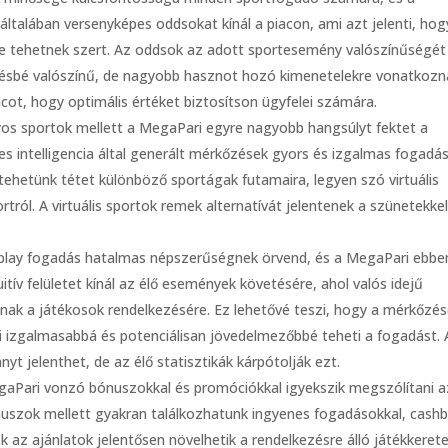
m általában versenyképes oddsokat kínál a piacon, ami azt jelenti, hog
e tehetnek szert. Az oddsok az adott sportesemény valószínűségét
vésbé valószínű, de nagyobb hasznot hozó kimenetelekre vonatkozn
cot, hogy optimális értéket biztosítson ügyfelei számára.
s sportok mellett a MegaPari egyre nagyobb hangsúlyt fektet a
ges intelligencia által generált mérkőzések gyors és izgalmas fogadás
tehetünk tétet különböző sportágak futamaira, legyen szó virtuális
tról. A virtuális sportok remek alternatívát jelentenek a szünetekke
n-play fogadás hatalmas népszerűségnek örvend, és a MegaPari ebbe
tív felületet kínál az élő események követésére, ahol valós idejű
lnak a játékosok rendelkezésére. Ez lehetővé teszi, hogy a mérkőzé
 izgalmasabbá és potenciálisan jövedelmezőbbé teheti a fogadást. 
t jelenthet, de az élő statisztikák kárpótolják ezt.
aPari vonzó bónuszokkal és promóciókkal igyekszik megszólítani a
ónuszok mellett gyakran találkozhatunk ingyenes fogadásokkal, cash
k az ajánlatok jelentősen növelhetik a rendelkezésre álló játékkeret