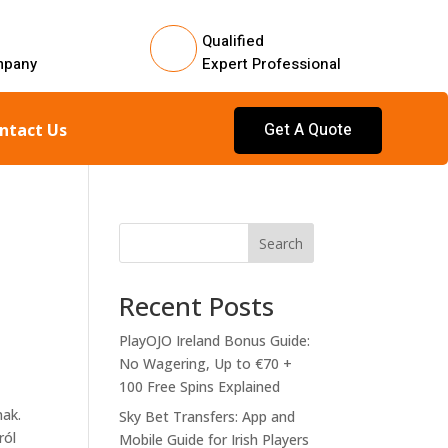
Qualified
mpany
Expert Professional
Get A Quote
ntact Us
Search
Recent Posts
PlayOJO Ireland Bonus Guide:
No Wagering, Up to €70 +
100 Free Spins Explained
nak.
Sky Bet Transfers: App and
ról
Mobile Guide for Irish Players