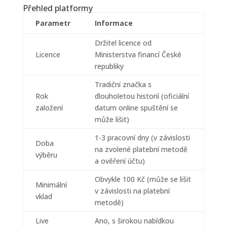
Přehled platformy
Parametr
Informace
Držitel licence od
Licence
Ministerstva financí České
republiky
Tradiční značka s
Rok
dlouholetou historií (oficiální
založení
datum online spuštění se
může lišit)
1-3 pracovní dny (v závislosti
Doba
na zvolené platební metodě
výběru
a ověření účtu)
Obvykle 100 Kč (může se lišit
Minimální
v závislosti na platební
vklad
metodě)
Live
Ano, s širokou nabídkou