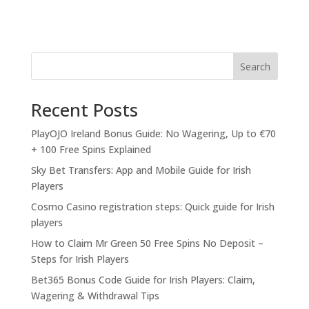
Search
Recent Posts
PlayOJO Ireland Bonus Guide: No Wagering, Up to €70
+ 100 Free Spins Explained
Sky Bet Transfers: App and Mobile Guide for Irish
Players
Cosmo Casino registration steps: Quick guide for Irish
players
How to Claim Mr Green 50 Free Spins No Deposit –
Steps for Irish Players
Bet365 Bonus Code Guide for Irish Players: Claim,
Wagering & Withdrawal Tips