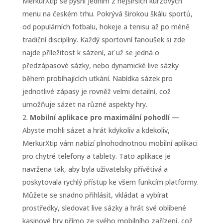
MerkurXtip se pyšní jedním z nejširších kurzových
menu na českém trhu. Pokrývá širokou škálu sportů,
od populárních fotbalu, hokeje a tenisu až po méně
tradiční disciplíny. Každý sportovní fanoušek si zde
najde příležitost k sázení, ať už se jedná o
předzápasové sázky, nebo dynamické live sázky
během probíhajících utkání. Nabídka sázek pro
jednotlivé zápasy je rovněž velmi detailní, což
umožňuje sázet na různé aspekty hry.
Mobilní aplikace pro maximální pohodlí
—
Abyste mohli sázet a hrát kdykoliv a kdekoliv,
MerkurXtip vám nabízí plnohodnotnou mobilní aplikaci
pro chytré telefony a tablety. Tato aplikace je
navržena tak, aby byla uživatelsky přívětivá a
poskytovala rychlý přístup ke všem funkcím platformy.
Můžete se snadno přihlásit, vkládat a vybírat
prostředky, sledovat live sázky a hrát své oblíbené
kasinové hry přímo ze svého mobilního zařízení, což