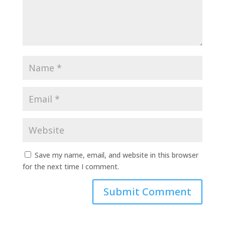
Save my name, email, and website in this browser
for the next time I comment.