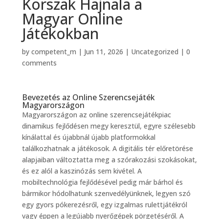
Korszak Hajnala a
Magyar Online
Játékokban
by
competent_m
|
Jun 11, 2026
|
Uncategorized
|
0
comments
Bevezetés az Online Szerencsejáték
Magyarországon
Magyarországon az online szerencsejátékpiac
dinamikus fejlődésen megy keresztül, egyre szélesebb
kínálattal és újabbnál újabb platformokkal
találkozhatnak a játékosok. A digitális tér előretörése
alapjaiban változtatta meg a szórakozási szokásokat,
és ez alól a kaszinózás sem kivétel. A
mobiltechnológia fejlődésével pedig már bárhol és
bármikor hódolhatunk szenvedélyünknek, legyen szó
egy gyors pókerezésről, egy izgalmas rulettjátékról
vagy éppen a legújabb nyerőgépek pörgetéséről. A