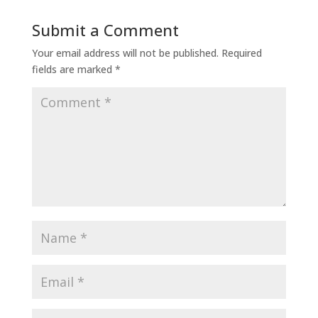
Submit a Comment
Your email address will not be published.
Required
fields are marked
*