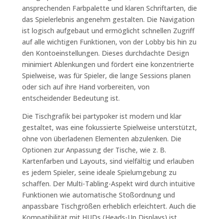
ansprechenden Farbpalette und klaren Schriftarten, die
das Spielerlebnis angenehm gestalten. Die Navigation
ist logisch aufgebaut und ermöglicht schnellen Zugriff
auf alle wichtigen Funktionen, von der Lobby bis hin zu
den Kontoeinstellungen. Dieses durchdachte Design
minimiert Ablenkungen und fördert eine konzentrierte
Spielweise, was für Spieler, die lange Sessions planen
oder sich auf ihre Hand vorbereiten, von
entscheidender Bedeutung ist.
Die Tischgrafik bei partypoker ist modern und klar
gestaltet, was eine fokussierte Spielweise unterstützt,
ohne von überladenen Elementen abzulenken. Die
Optionen zur Anpassung der Tische, wie z. B.
Kartenfarben und Layouts, sind vielfältig und erlauben
es jedem Spieler, seine ideale Spielumgebung zu
schaffen. Der Multi-Tabling-Aspekt wird durch intuitive
Funktionen wie automatische Stoßordnung und
anpassbare Tischgrößen erheblich erleichtert. Auch die
Kompatibilität mit HUDs (Heads-Up Displays) ist