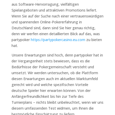
aus Software-Hervorragung, vielfältigen
Spielangeboten und attraktiven Promotions liefert.
Wenn Sie auf der Suche nach einer vertrauenswürdigen
und spannenden Online-Pokererfahrung in
Deutschland sind, dann sind Sie hier genau richtig,
denn wir werfen einen detaillierten Blick auf das, was
partypoker
https://partypokercasino.eu.com
zu bieten
hat.
Unsere Erwartungen sind hoch, denn partypoker hat in
der Vergangenheit stets bewiesen, dass es die
Bedürfnisse der Pokergemeinschaft versteht und
umsetzt. Wir werden untersuchen, ob die Plattform
diesen Erwartungen auch im aktuellen Marktumfeld
gerecht wird und welche spezifischen Vorteile
deutsche Spieler hier erwarten können. Von der
Anfängerfreundlichkeit bis hin zur Tiefe des
Turnierplans – nichts bleibt unbeleuchtet, wenn wir uns
diesem umfassenden Test widmen, um Ihnen die
bestmögliche Einschätzung zu liefern.