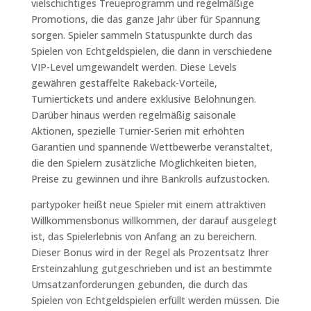
vielschichtiges Treueprogramm und regelmäßige
Promotions, die das ganze Jahr über für Spannung
sorgen. Spieler sammeln Statuspunkte durch das
Spielen von Echtgeldspielen, die dann in verschiedene
VIP-Level umgewandelt werden. Diese Levels
gewähren gestaffelte Rakeback-Vorteile,
Turniertickets und andere exklusive Belohnungen.
Darüber hinaus werden regelmäßig saisonale
Aktionen, spezielle Turnier-Serien mit erhöhten
Garantien und spannende Wettbewerbe veranstaltet,
die den Spielern zusätzliche Möglichkeiten bieten,
Preise zu gewinnen und ihre Bankrolls aufzustocken.
partypoker heißt neue Spieler mit einem attraktiven
Willkommensbonus willkommen, der darauf ausgelegt
ist, das Spielerlebnis von Anfang an zu bereichern.
Dieser Bonus wird in der Regel als Prozentsatz Ihrer
Ersteinzahlung gutgeschrieben und ist an bestimmte
Umsatzanforderungen gebunden, die durch das
Spielen von Echtgeldspielen erfüllt werden müssen. Die