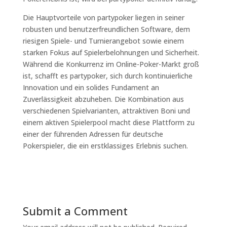
Die Hauptvorteile von partypoker liegen in seiner
robusten und benutzerfreundlichen Software, dem
riesigen Spiele- und Turnierangebot sowie einem
starken Fokus auf Spielerbelohnungen und Sicherheit.
Während die Konkurrenz im Online-Poker-Markt groß
ist, schafft es partypoker, sich durch kontinuierliche
Innovation und ein solides Fundament an
Zuverlässigkeit abzuheben. Die Kombination aus
verschiedenen Spielvarianten, attraktiven Boni und
einem aktiven Spielerpool macht diese Plattform zu
einer der führenden Adressen für deutsche
Pokerspieler, die ein erstklassiges Erlebnis suchen.
Submit a Comment