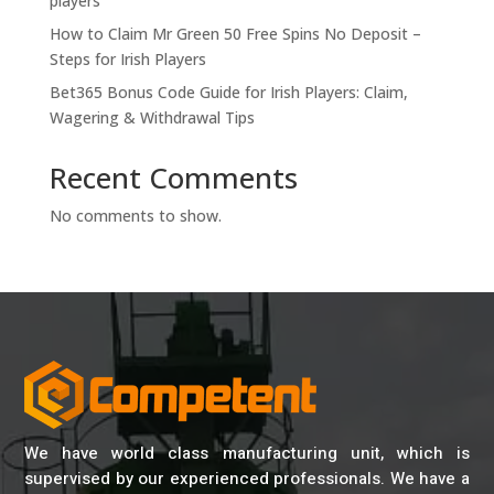
players
How to Claim Mr Green 50 Free Spins No Deposit –
Steps for Irish Players
Bet365 Bonus Code Guide for Irish Players: Claim,
Wagering & Withdrawal Tips
Recent Comments
No comments to show.
We have world class manufacturing unit, which is
supervised by our experienced professionals. We have a