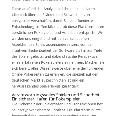
Diese ausführliche Analyse soll Ihnen einen klaren
Überblick über die Stärken und Schwächen von
partypoker verschaffen, damit Sie eine fundierte
Entscheidung treffen können, ob diese Plattform Ihren
persönlichen Pokerzielen und Vorlieben entspricht. Wir
werden uns eingehend mit den verschiedenen
Aspekten des Spiels auseinandersetzen, von der
intuitiven Bedienbarkeit der Software bis hin zur Tiefe
des Spielangebots, und dabei stets die Perspektive
eines erfahrenen Pokerspielers einnehmen. Machen Sie
sich bereit, alles Wissenswerte über eine der führenden
Online-Pokerseiten zu erfahren, die speziell auf den
deutschen Markt zugeschnitten ist und ein
herausragendes Spielerlebnis garantiert.
Verantwortungsvolles Spielen und Sicherheit:
Ein sicherer Hafen für Pokerspieler
Die Sicherheit der Spielerdaten und Transaktionen hat
bei partypoker oberste Priorität. Die Plattform nutzt
fortschrittliche Verschlüsselungstechnologien, um