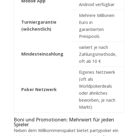
Mobile App
Android verfügbar
Mehrere Millionen
Turniergarantie
Euro in
(wöchentlich)
garantierten
Preispools
variiert je nach
Mindesteinzahlung
Zahlungsmethode,
oft ab 10 €
Eigenes Netzwerk
(oft als
Worldpokerdeals
Poker Netzwerk
oder ähnliches
beworben, je nach
Markt)
Boni und Promotionen: Mehrwert für jeden
Spieler
Neben dem Willkommenspaket bietet partypoker ein