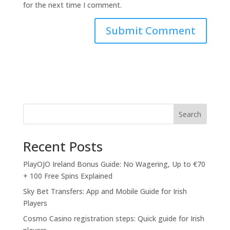
for the next time I comment.
Search
Recent Posts
PlayOJO Ireland Bonus Guide: No Wagering, Up to €70
+ 100 Free Spins Explained
Sky Bet Transfers: App and Mobile Guide for Irish
Players
Cosmo Casino registration steps: Quick guide for Irish