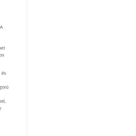
 A
het
nos
 és
igorú
el,
y