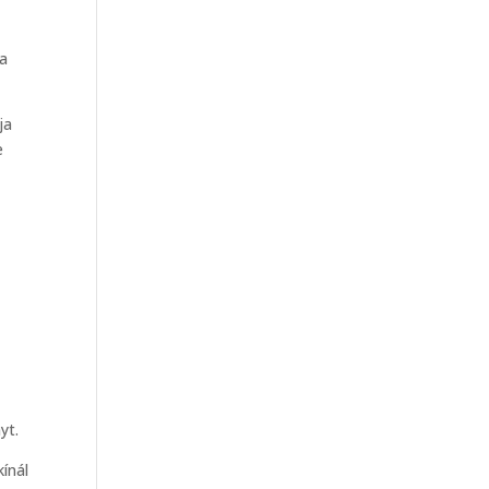
 a
ja
e
t
i
yt.
kínál