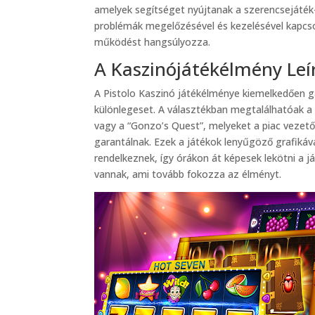
amelyek segítséget nyújtanak a szerencsejáté
problémák megelőzésével és kezelésével kapcso
működést hangsúlyozza.
A Kaszinójátékélmény Leí
A Pistolo Kaszinó játékélménye kiemelkedően 
különlegeset. A választékban megtalálhatóak a 
vagy a “Gonzo’s Quest”, melyeket a piac vezető
garantálnak. Ezek a játékok lenyűgöző grafiká
rendelkeznek, így órákon át képesek lekötni a 
vannak, ami tovább fokozza az élményt.