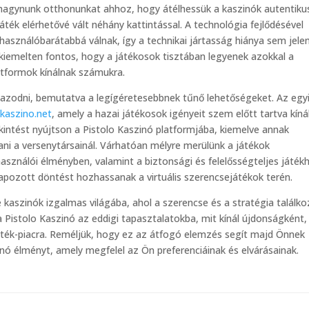
lhagynunk otthonunkat ahhoz, hogy átélhessük a kaszinók autentiku
áték elérhetővé vált néhány kattintással. A technológia fejlődésével
használóbarátabbá válnak, így a technikai jártasság hiánya sem jele
kiemelten fontos, hogy a játékosok tisztában legyenek azokkal a
atformok kínálnak számukra.
gazodni, bemutatva a legígéretesebbnek tűnő lehetőségeket. Az egy
okaszino.net
, amely a hazai játékosok igényeit szem előtt tartva kíná
kintést nyújtson a Pistolo Kaszinó platformjába, kiemelve annak
ani a versenytársainál. Várhatóan mélyre merülünk a játékok
asználói élményben, valamint a biztonsági és felelősségteljes játék
zott döntést hozhassanak a virtuális szerencsejátékok terén.
e kaszinók izgalmas világába, ahol a szerencse és a stratégia találkoz
 Pistolo Kaszinó az eddigi tapasztalatokba, mit kínál újdonságként,
játék-piacra. Reméljük, hogy ez az átfogó elemzés segít majd Önnek
nó élményt, amely megfelel az Ön preferenciáinak és elvárásainak.