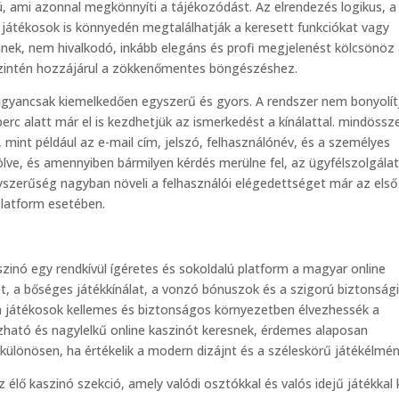
ú, ami azonnal megkönnyíti a tájékozódást. Az elrendezés logikus, a
t játékosok is könnyedén megtalálhatják a keresett funkciókat vagy
nek, nem hivalkodó, inkább elegáns és profi megjelenést kölcsönöz
i szintén hozzájárul a zökkenőmentes böngészéshez.
 ugyancsak kiemelkedően egyszerű és gyors. A rendszer nem bonyolít
perc alatt már el is kezdhetjük az ismerkedést a kínálattal. mindössz
int például az e-mail cím, jelszó, felhasználónév, és a személyes
ölve, és amennyiben bármilyen kérdés merülne fel, az ügyfélszolgála
yszerűség nagyban növeli a felhasználói elégedettséget már az első
platform esetében.
inó egy rendkívül ígéretes és sokoldalú platform a magyar online
et, a bőséges játékkínálat, a vonzó bónuszok és a szigorú biztonság
a játékosok kellemes és biztonságos környezetben élvezhessék a
zható és nagylelkű online kaszinót keresnek, érdemes alaposan
különösen, ha értékelik a modern dizájnt és a széleskörű játékélmén
élő kaszinó szekció, amely valódi osztókkal és valós idejű játékkal 