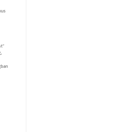
kus
st”
g,
ngban