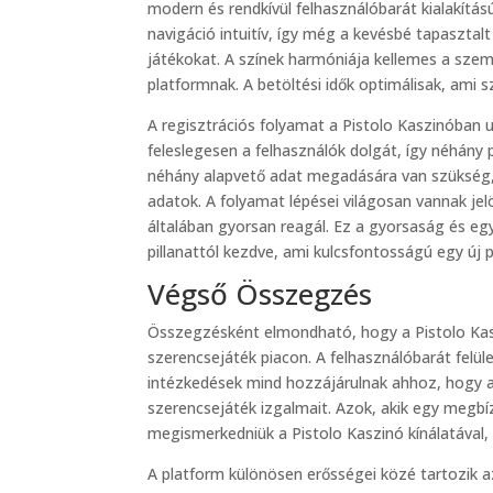
modern és rendkívül felhasználóbarát kialakítás
navigáció intuitív, így még a kevésbé tapasztal
játékokat. A színek harmóniája kellemes a szem
platformnak. A betöltési idők optimálisak, am
A regisztrációs folyamat a Pistolo Kaszinóban
feleslegesen a felhasználók dolgát, így néhány 
néhány alapvető adat megadására van szükség, m
adatok. A folyamat lépései világosan vannak jel
általában gyorsan reagál. Ez a gyorsaság és eg
pillanattól kezdve, ami kulcsfontosságú egy új 
Végső Összegzés
Összegzésként elmondható, hogy a Pistolo Kasz
szerencsejáték piacon. A felhasználóbarát felül
intézkedések mind hozzájárulnak ahhoz, hogy 
szerencsejáték izgalmait. Azok, akik egy megbí
megismerkedniük a Pistolo Kaszinó kínálatával, 
A platform különösen erősségei közé tartozik az 