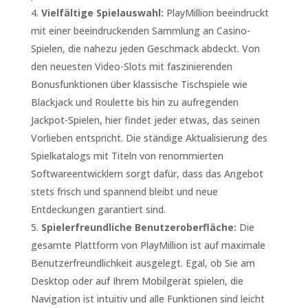
Vielfältige Spielauswahl:
PlayMillion beeindruckt
mit einer beeindruckenden Sammlung an Casino-
Spielen, die nahezu jeden Geschmack abdeckt. Von
den neuesten Video-Slots mit faszinierenden
Bonusfunktionen über klassische Tischspiele wie
Blackjack und Roulette bis hin zu aufregenden
Jackpot-Spielen, hier findet jeder etwas, das seinen
Vorlieben entspricht. Die ständige Aktualisierung des
Spielkatalogs mit Titeln von renommierten
Softwareentwicklern sorgt dafür, dass das Angebot
stets frisch und spannend bleibt und neue
Entdeckungen garantiert sind.
Spielerfreundliche Benutzeroberfläche:
Die
gesamte Plattform von PlayMillion ist auf maximale
Benutzerfreundlichkeit ausgelegt. Egal, ob Sie am
Desktop oder auf Ihrem Mobilgerät spielen, die
Navigation ist intuitiv und alle Funktionen sind leicht