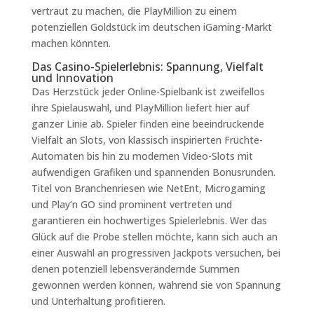
vertraut zu machen, die PlayMillion zu einem
potenziellen Goldstück im deutschen iGaming-Markt
machen könnten.
Das Casino-Spielerlebnis: Spannung, Vielfalt
und Innovation
Das Herzstück jeder Online-Spielbank ist zweifellos
ihre Spielauswahl, und PlayMillion liefert hier auf
ganzer Linie ab. Spieler finden eine beeindruckende
Vielfalt an Slots, von klassisch inspirierten Früchte-
Automaten bis hin zu modernen Video-Slots mit
aufwendigen Grafiken und spannenden Bonusrunden.
Titel von Branchenriesen wie NetEnt, Microgaming
und Play’n GO sind prominent vertreten und
garantieren ein hochwertiges Spielerlebnis. Wer das
Glück auf die Probe stellen möchte, kann sich auch an
einer Auswahl an progressiven Jackpots versuchen, bei
denen potenziell lebensverändernde Summen
gewonnen werden können, während sie von Spannung
und Unterhaltung profitieren.