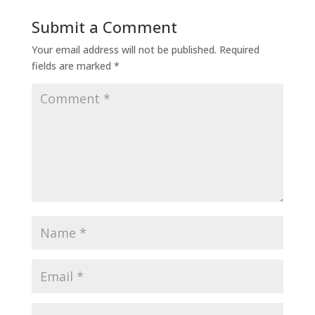
Submit a Comment
Your email address will not be published.
Required
fields are marked
*