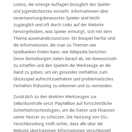
Lizenz, die strenge Auflagen bezüglich des Spieler-
und Jugendschutzes vorsieht. Informationen über
verantwortungsbewusstes Spielen sind leicht
zugänglich und oft durch Links auf der Website
hervorgehoben, was Spieler ermutigt, sich mit dem
Thema auseinanderzusetzen. Ein Beispiel hierfür sind
die Informationen, die man zu Themen wie
Spielbanken finden kann, wie Wikipedia berichtet.
Diese Bemühungen zielen darauf ab, ein Bewusstsein
zu schaffen und den Spielern die Werkzeuge an die
Hand zu geben, um ein gesundes Verhältnis zum
Glücksspiel aufrechtzuerhalten und problematisches
Verhalten frühzeitig zu erkennen und zu vermeiden.
Zusätzlich zu den direkten Werkzeugen zur
Selbstkontrolle setzt PlayMillion auf fortschrittliche
Sicherheitstechnologien, um die Daten und Finanzen
seiner Nutzer zu schützen. Die Nutzung von SSL-
Verschlüsselung stellt sicher, dass alle über die
Website übertragenen Informationen verschlüsselt