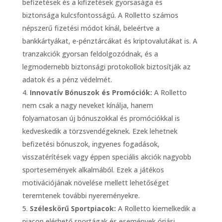
befizetések és a kifizetések gyorsasága és
biztonsága kulcsfontosságú. A Rolletto számos
népszerű fizetési módot kínál, beleértve a
bankkártyákat, e-pénztárcákat és kriptovalutákat is. A
tranzakciók gyorsan feldolgozódnak, és a
legmodernebb biztonsági protokollok biztosítják az
adatok és a pénz védelmét.
Innovatív Bónuszok és Promóciók:
A Rolletto
nem csak a nagy neveket kínálja, hanem
folyamatosan új bónuszokkal és promóciókkal is
kedveskedik a törzsvendégeknek. Ezek lehetnek
befizetési bónuszok, ingyenes fogadások,
visszatérítések vagy éppen speciális akciók nagyobb
sportesemények alkalmából. Ezek a játékos
motivációjának növelése mellett lehetőséget
teremtenek további nyereményekre.
Széleskörű Sportpiacok:
A Rolletto kiemelkedik a
piacon elérhető sportágak és események óriási