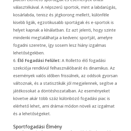
választékával. A népszerű sportok, mint a labdarúgás,
kosárlabda, tenisz és jégkorong mellett, különféle
kisebb ligák, egzotikusabb sportágak és e-sportok is
helyet kapnak a kínálatban. Ez azt jelenti, hogy szinte
mindenki megtalálhatja a kedvenc sportját, amelyre
fogadni szeretne, így sosem lesz hiány izgalmas
lehetőségekben.
Élő Fogadási Felület:
A Rolletto élő fogadási
szekciója rendkívül felhasználóbarát és dinamikus. Az
események valós időben frissülnek, az oddsok gyorsan
változnak, és a statisztikák jól megjelennek, segítve a
játékosokat a döntéshozatalban. Az eseményeket
követve akár több száz különböző fogadási piac is
elérhető lehet, ami drámai módon növeli az izgalmat
és a lehetőségeket.
Sportfogadási Élmény