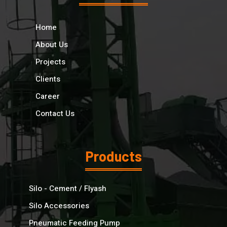
Home
About Us
Projects
Clients
Career
Contact Us
Products
Silo - Cement / Flyash
Silo Accessories
Pneumatic Feeding Pump