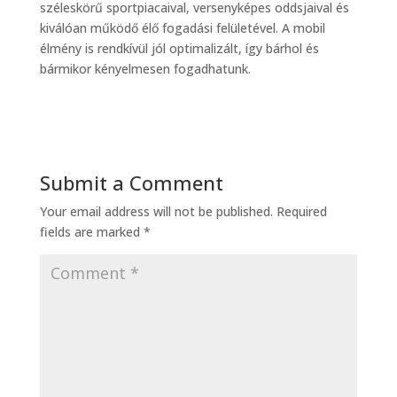
széleskörű sportpiacaival, versenyképes oddsjaival és
kiválóan működő élő fogadási felületével. A mobil
élmény is rendkívül jól optimalizált, így bárhol és
bármikor kényelmesen fogadhatunk.
Submit a Comment
Your email address will not be published.
Required
fields are marked
*