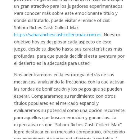
un gran atractivo para los jugadores experimentados.
Para conocer más sobre este emocionante título y
dónde disfrutarlo, puede visitar el enlace oficial:
Sahara Riches Cash Collect Max
https://sahararichescashcollectmax.com.es
. Nuestro
objetivo hoy es desglosar cada aspecto de este
juego, desde su diseño hasta sus características más
profundas, para que pueda decidir si esta aventura por
el desierto es la adecuada para usted.
Nos adentraremos en la estrategia detrás de sus
mecánicas, analizando la frecuencia con la que activan
las rondas de bonificación y los pagos que se pueden
esperar. Compararemos su rendimiento con otros
títulos populares en el mercado español y
evaluaremos su potencial como una opción recurrente
para aquellos que buscan emoción y ganancias. La
expectativa es que “Sahara Riches Cash Collect Max”
logre destacar en un mercado competitivo, ofreciendo
una experiencia de juego satisfactoria y rentable. A