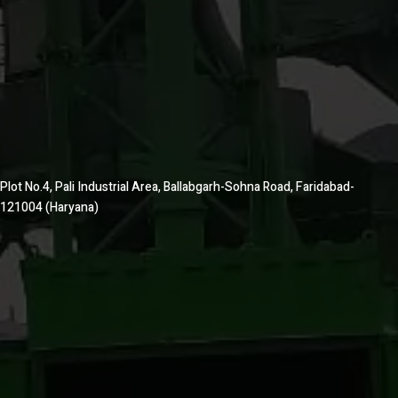
Plot No.4, Pali Industrial Area, Ballabgarh-Sohna Road, Faridabad-
121004 (Haryana)