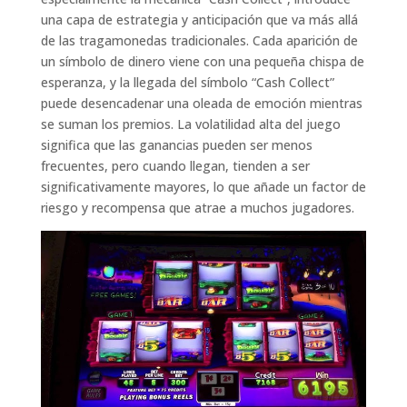
una capa de estrategia y anticipación que va más allá
de las tragamonedas tradicionales. Cada aparición de
un símbolo de dinero viene con una pequeña chispa de
esperanza, y la llegada del símbolo “Cash Collect”
puede desencadenar una oleada de emoción mientras
se suman los premios. La volatilidad alta del juego
significa que las ganancias pueden ser menos
frecuentes, pero cuando llegan, tienden a ser
significativamente mayores, lo que añade un factor de
riesgo y recompensa que atrae a muchos jugadores.