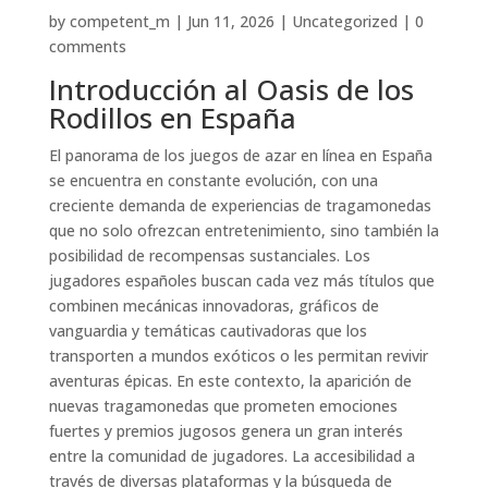
by
competent_m
|
Jun 11, 2026
|
Uncategorized
|
0
comments
Introducción al Oasis de los
Rodillos en España
El panorama de los juegos de azar en línea en España
se encuentra en constante evolución, con una
creciente demanda de experiencias de tragamonedas
que no solo ofrezcan entretenimiento, sino también la
posibilidad de recompensas sustanciales. Los
jugadores españoles buscan cada vez más títulos que
combinen mecánicas innovadoras, gráficos de
vanguardia y temáticas cautivadoras que los
transporten a mundos exóticos o les permitan revivir
aventuras épicas. En este contexto, la aparición de
nuevas tragamonedas que prometen emociones
fuertes y premios jugosos genera un gran interés
entre la comunidad de jugadores. La accesibilidad a
través de diversas plataformas y la búsqueda de