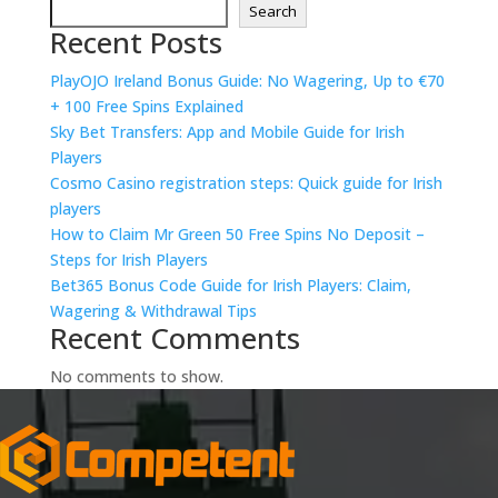
Search
Recent Posts
PlayOJO Ireland Bonus Guide: No Wagering, Up to €70
+ 100 Free Spins Explained
Sky Bet Transfers: App and Mobile Guide for Irish
Players
Cosmo Casino registration steps: Quick guide for Irish
players
How to Claim Mr Green 50 Free Spins No Deposit –
Steps for Irish Players
Bet365 Bonus Code Guide for Irish Players: Claim,
Wagering & Withdrawal Tips
Recent Comments
No comments to show.