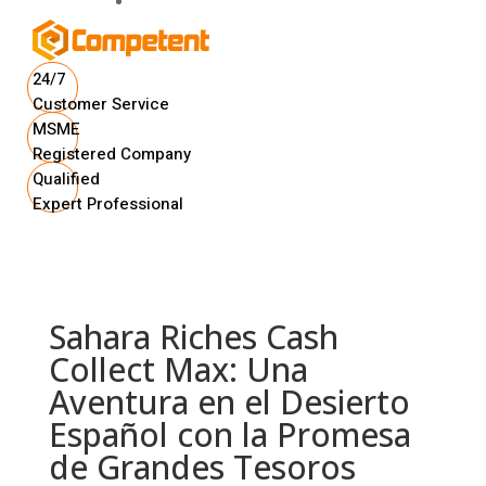
Contact Us
24/7
Customer Service
MSME
Registered Company
Qualified
Expert Professional
Sahara Riches Cash
Collect Max: Una
Aventura en el Desierto
Español con la Promesa
de Grandes Tesoros