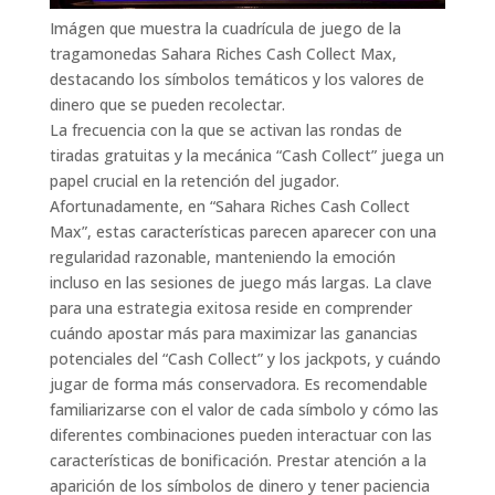
Imágen que muestra la cuadrícula de juego de la
tragamonedas Sahara Riches Cash Collect Max,
destacando los símbolos temáticos y los valores de
dinero que se pueden recolectar.
La frecuencia con la que se activan las rondas de
tiradas gratuitas y la mecánica “Cash Collect” juega un
papel crucial en la retención del jugador.
Afortunadamente, en “Sahara Riches Cash Collect
Max”, estas características parecen aparecer con una
regularidad razonable, manteniendo la emoción
incluso en las sesiones de juego más largas. La clave
para una estrategia exitosa reside en comprender
cuándo apostar más para maximizar las ganancias
potenciales del “Cash Collect” y los jackpots, y cuándo
jugar de forma más conservadora. Es recomendable
familiarizarse con el valor de cada símbolo y cómo las
diferentes combinaciones pueden interactuar con las
características de bonificación. Prestar atención a la
aparición de los símbolos de dinero y tener paciencia