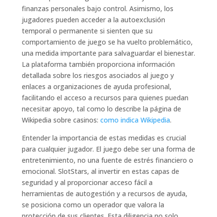
finanzas personales bajo control. Asimismo, los
jugadores pueden acceder a la autoexclusión
temporal o permanente si sienten que su
comportamiento de juego se ha vuelto problemático,
una medida importante para salvaguardar el bienestar.
La plataforma también proporciona información
detallada sobre los riesgos asociados al juego y
enlaces a organizaciones de ayuda profesional,
facilitando el acceso a recursos para quienes puedan
necesitar apoyo, tal como lo describe la página de
Wikipedia sobre casinos:
como indica Wikipedia
.
Entender la importancia de estas medidas es crucial
para cualquier jugador. El juego debe ser una forma de
entretenimiento, no una fuente de estrés financiero o
emocional. SlotStars, al invertir en estas capas de
seguridad y al proporcionar acceso fácil a
herramientas de autogestión y a recursos de ayuda,
se posiciona como un operador que valora la
protección de sus clientes. Esta diligencia no solo