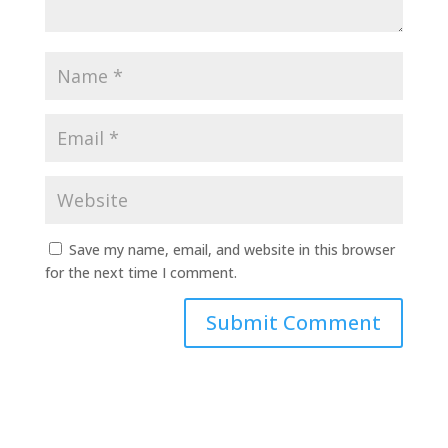
Save my name, email, and website in this browser
for the next time I comment.