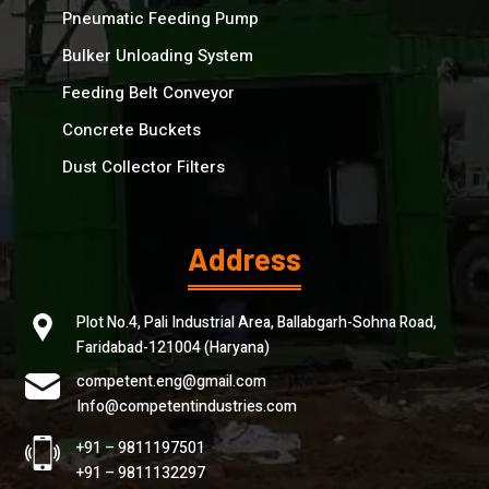
Pneumatic Feeding Pump
Bulker Unloading System
Feeding Belt Conveyor
Concrete Buckets
Dust Collector Filters
Address
Plot No.4, Pali Industrial Area, Ballabgarh-Sohna Road,
Faridabad-121004 (Haryana)
competent.eng@gmail.com
Info@competentindustries.com
+91 – 9811197501
+91 – 9811132297