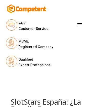
24/7
Customer Service
MSME
Registered Company
Qualified
Expert Professional
SlotStars España: ¿La