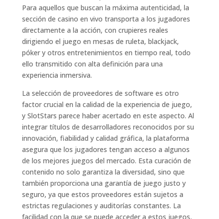
Para aquellos que buscan la máxima autenticidad, la
sección de casino en vivo transporta a los jugadores
directamente a la acción, con crupieres reales
dirigiendo el juego en mesas de ruleta, blackjack,
póker y otros entretenimientos en tiempo real, todo
ello transmitido con alta definición para una
experiencia inmersiva.
La selección de proveedores de software es otro
factor crucial en la calidad de la experiencia de juego,
y SlotStars parece haber acertado en este aspecto. Al
integrar títulos de desarrolladores reconocidos por su
innovación, fiabilidad y calidad gráfica, la plataforma
asegura que los jugadores tengan acceso a algunos
de los mejores juegos del mercado. Esta curación de
contenido no solo garantiza la diversidad, sino que
también proporciona una garantía de juego justo y
seguro, ya que estos proveedores están sujetos a
estrictas regulaciones y auditorías constantes. La
facilidad con la que se puede acceder a estos juegos,