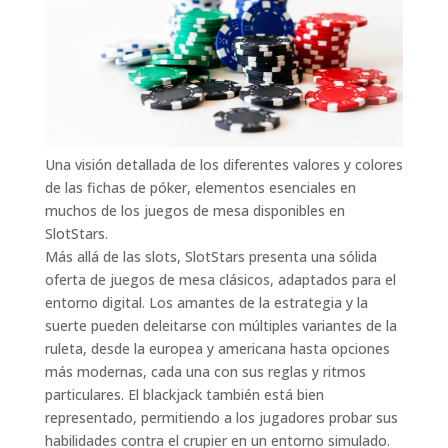
Una visión detallada de los diferentes valores y colores
de las fichas de póker, elementos esenciales en
muchos de los juegos de mesa disponibles en
SlotStars.
Más allá de las slots, SlotStars presenta una sólida
oferta de juegos de mesa clásicos, adaptados para el
entorno digital. Los amantes de la estrategia y la
suerte pueden deleitarse con múltiples variantes de la
ruleta, desde la europea y americana hasta opciones
más modernas, cada una con sus reglas y ritmos
particulares. El blackjack también está bien
representado, permitiendo a los jugadores probar sus
habilidades contra el crupier en un entorno simulado.