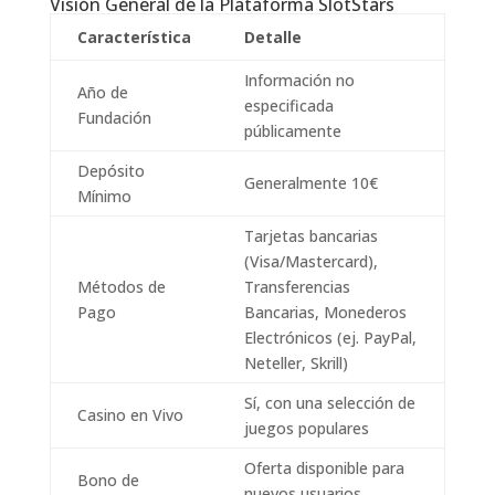
Visión General de la Plataforma SlotStars
Característica
Detalle
Información no
Año de
especificada
Fundación
públicamente
Depósito
Generalmente 10€
Mínimo
Tarjetas bancarias
(Visa/Mastercard),
Métodos de
Transferencias
Pago
Bancarias, Monederos
Electrónicos (ej. PayPal,
Neteller, Skrill)
Sí, con una selección de
Casino en Vivo
juegos populares
Oferta disponible para
Bono de
nuevos usuarios