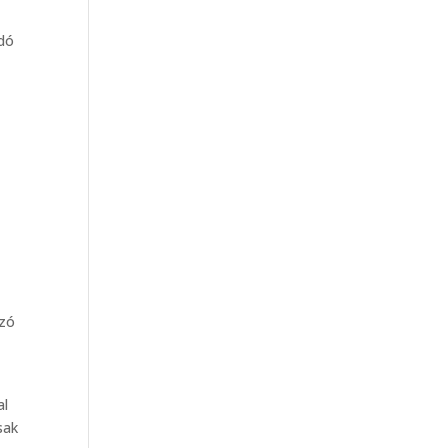
dó
szó
al
sak