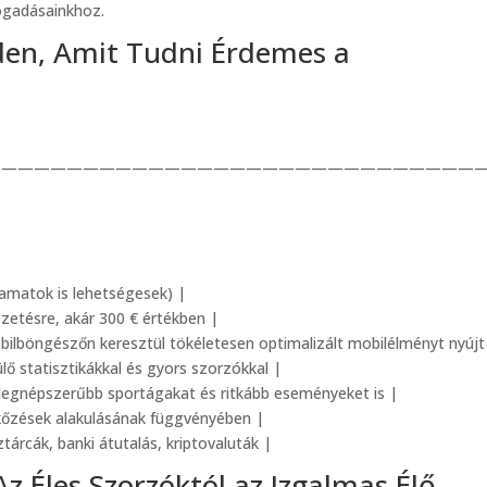
fogadásainkhoz.
den, Amit Tudni Érdemes a
——————————————————————————————
lyamatok is lehetségesek) |
zetésre, akár 300 € értékben |
bilböngészőn keresztül tökéletesen optimalizált mobilélményt nyújt
lő statisztikákkal és gyors szorzókkal |
a legnépszerűbb sportágakat és ritkább eseményeket is |
kőzések alakulásának függvényében |
árcák, banki átutalás, kriptovaluták |
z Éles Szorzóktól az Izgalmas Élő