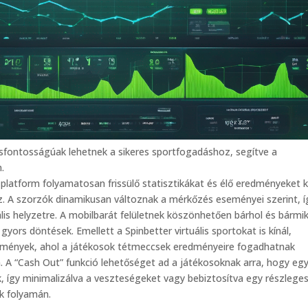
csfontosságúak lehetnek a sikeres sportfogadáshoz, segítve a
.
 a platform folyamatosan frissülő statisztikákat és élő eredményeket k
. A szorzók dinamikusan változnak a mérkőzés eseményei szerint, í
lis helyzetre. A mobilbarát felületnek köszönhetően bárhol és bármi
rs döntések. Emellett a Spinbetter virtuális sportokat is kínál,
emények, ahol a játékosok tétmeccsek eredményeire fogadhatnak
án. A “Cash Out” funkció lehetőséget ad a játékosoknak arra, hogy eg
 így minimalizálva a veszteségeket vagy bebiztosítva egy részlege
ék folyamán.