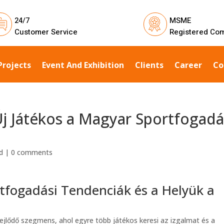
24/7
MSME
Customer Service
Registered Co
Projects
Event And Exhibition
Clients
Career
Co
Új Játékos a Magyar Sportfogadá
d
|
0 comments
tfogadási Tendenciák és a Helyük a
lődő szegmens, ahol egyre több játékos keresi az izgalmat és a