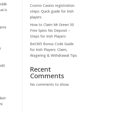
odák
Cosmo Casino registration
ai is
steps: Quick guide for Irish
players
How to Claim Mr Green 50
erre
Free Spins No Deposit –
Steps for Irish Players
Bet365 Bonus Code Guide
y
for Irish Players: Claim,
Wagering & Withdrawal Tips
ndő
Recent
Comments
No comments to show.
üket
mi
s