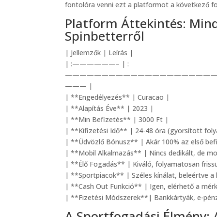
fontolóra venni ezt a platformot a következő 
Platform Áttekintés: Min
Spinbetterről
| Jellemzők | Leírás |
| :——————– | :
————————————————————
——— |
| **Engedélyezés** | Curacao |
| **Alapítás Éve** | 2023 |
| **Min Befizetés** | 3000 Ft |
| **Kifizetési Idő** | 24-48 óra (gyorsított fo
| **Üdvözlő Bónusz** | Akár 100% az első befi
| **Mobil Alkalmazás** | Nincs dedikált, de mo
| **Élő Fogadás** | Kiváló, folyamatosan frissü
| **Sportpiacok** | Széles kínálat, beleértve 
| **Cash Out Funkció** | Igen, elérhető a mér
| **Fizetési Módszerek**| Bankkártyák, e-pénzt
A Sportfogadási Élmény: A