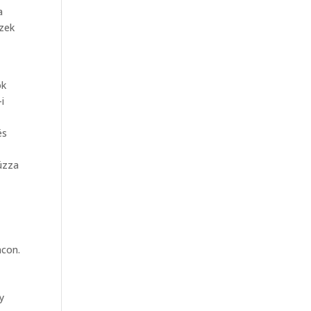
a
Ezek
ók
i
és
úzza
acon.
y