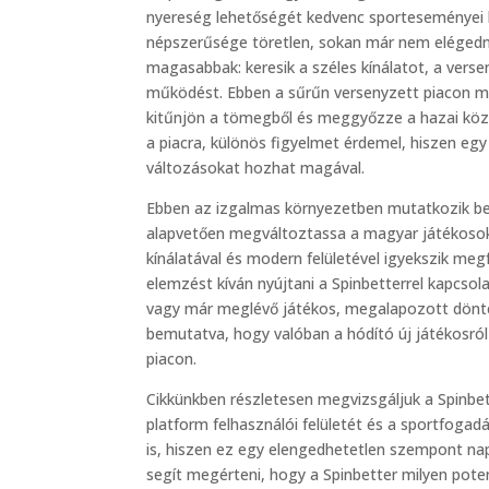
nyereség lehetőségét kedvenc sporteseményei k
népszerűsége töretlen, sokan már nem elégedne
magasabbak: keresik a széles kínálatot, a vers
működést. Ebben a sűrűn versenyzett piacon mi
kitűnjön a tömegből és meggyőzze a hazai közö
a piacra, különös figyelmet érdemel, hiszen e
változásokat hozhat magával.
Ebben az izgalmas környezetben mutatkozik b
alapvetően megváltoztassa a magyar játékosok 
kínálatával és modern felületével igyekszik meg
elemzést kíván nyújtani a Spinbetterrel kapcso
vagy már meglévő játékos, megalapozott döntés
bemutatva, hogy valóban a hódító új játékosról 
piacon.
Cikkünkben részletesen megvizsgáljuk a Spinbett
platform felhasználói felületét és a sportfogad
is, hiszen ez egy elengedhetetlen szempont na
segít megérteni, hogy a Spinbetter milyen pote