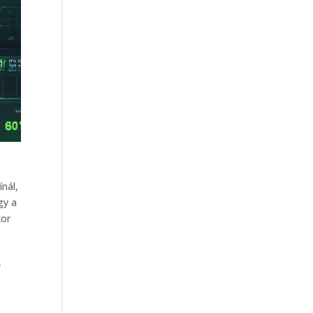
ínál,
gy a
kor
y
s