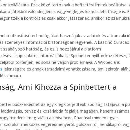
trollálására. Ezek közé tartoznak a befizetési limitek beállítása, 
ár a játékból való ideiglenes vagy végleges kizárás lehetősége is. 
egőrizzék a kontrollt és csak akkor játsszanak, amikor az számukra
nebb titkosítási technológiákat használják az adatok és a tranzakci
és személyes információi biztonságban legyenek. A kaszinó Curacao-
ert szabályozó hatóság, és ez is hozzájárul a platform
ésével kapcsolatos információkat a Spinbetter nyíltan közzéteszi, 
ljából történjen, és soha ne váljon problémává. A Wikipédia is
ás
jelenségére és annak társadalmi vonatkozásaira, ami szintén aláh
plő számára.
ság, Ami Kihozza a Spinbettert a
etter büszkélkedhet az egyik legkiterjedtebb sportág listájával a pi
 labdarúgás, tenisz és kosárlabda foglalja magában, hanem számos
a, hogy mindenki megtalálja a kedvencét. Ráadásul minden egyes
yen szó akár mérkőzés végeredményéről, gólszámról, hendikapról vag