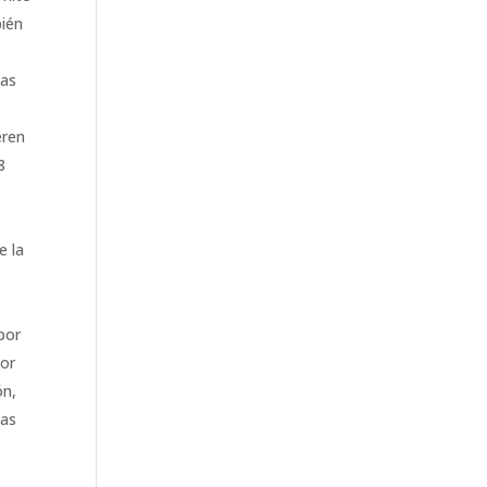
bién
ias
eren
8
e la
por
por
ón,
las