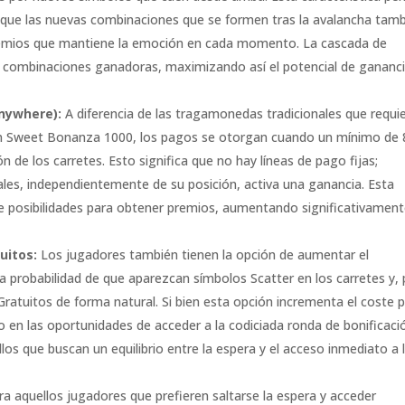
a que las nuevas combinaciones que se formen tras la avalancha tam
remios que mantiene la emoción en cada momento. La cascada de
 combinaciones ganadoras, maximizando así el potencial de gananc
Anywhere):
A diferencia de las tragamonedas tradicionales que requi
 en Sweet Bonanza 1000, los pagos se otorgan cuando un mínimo de 
n de los carretes. Esto significa que no hay líneas de pago fijas;
les, independientemente de su posición, activa una ganancia. Esta
posibilidades para obtener premios, aumentando significativament
uitos:
Los jugadores también tienen la opción de aumentar el
la probabilidad de que aparezcan símbolos Scatter en los carretes y, 
s Gratuitos de forma natural. Si bien esta opción incrementa el coste 
 en las oportunidades de acceder a la codiciada ronda de bonificaci
os que buscan un equilibrio entre la espera y el acceso inmediato a 
a aquellos jugadores que prefieren saltarse la espera y acceder