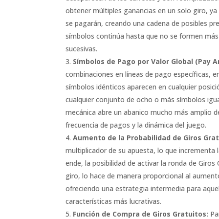
obtener múltiples ganancias en un solo giro, y
se pagarán, creando una cadena de posibles p
símbolos continúa hasta que no se formen más
sucesivas.
Símbolos de Pago por Valor Global (Pay 
combinaciones en líneas de pago específicas,
símbolos idénticos aparecen en cualquier posició
cualquier conjunto de ocho o más símbolos igua
mecánica abre un abanico mucho más amplio de 
frecuencia de pagos y la dinámica del juego.
Aumento de la Probabilidad de Giros Grat
multiplicador de su apuesta, lo que incrementa 
ende, la posibilidad de activar la ronda de Giro
giro, lo hace de manera proporcional al aumento
ofreciendo una estrategia intermedia para aquell
características más lucrativas.
Función de Compra de Giros Gratuitos:
Par