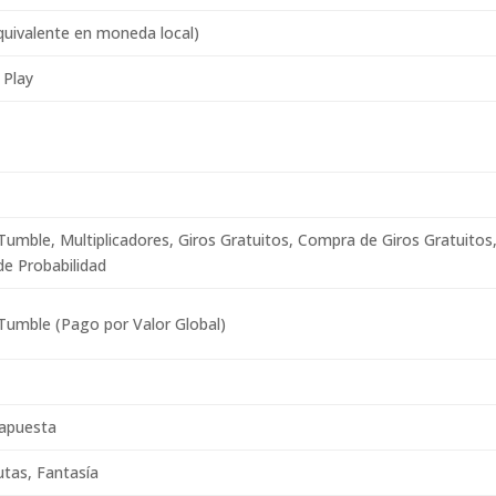
quivalente en moneda local)
 Play
umble, Multiplicadores, Giros Gratuitos, Compra de Giros Gratuitos
e Probabilidad
Tumble (Pago por Valor Global)
 apuesta
utas, Fantasía