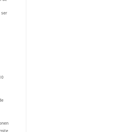
 ser
10
de
ponen
rmite