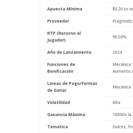
Apuesta Mínima
$0.20 (o e
Proveedor
Pragmatic
RTP (Retorno al
96.50%
Jugador)
Año de Lanzamiento
2024
Funciones de
Mecánica T
Bonificación
Aumento d
Líneas de Pago/Formas
Mecánica 
de Ganar
Volatilidad
Alta
Ganancia Máxima
10000x la
Temática
Dulces, Fr