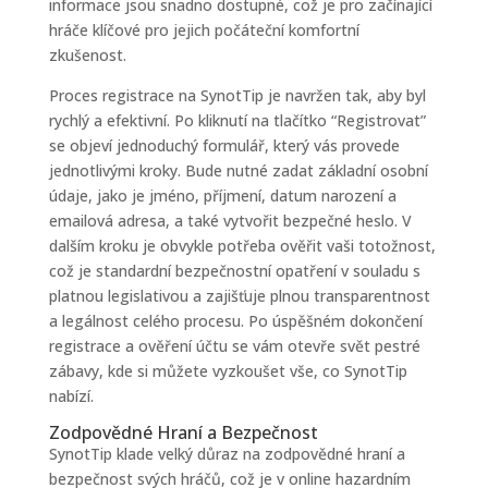
informace jsou snadno dostupné, což je pro začínající
hráče klíčové pro jejich počáteční komfortní
zkušenost.
Proces registrace na SynotTip je navržen tak, aby byl
rychlý a efektivní. Po kliknutí na tlačítko “Registrovat”
se objeví jednoduchý formulář, který vás provede
jednotlivými kroky. Bude nutné zadat základní osobní
údaje, jako je jméno, příjmení, datum narození a
emailová adresa, a také vytvořit bezpečné heslo. V
dalším kroku je obvykle potřeba ověřit vaši totožnost,
což je standardní bezpečnostní opatření v souladu s
platnou legislativou a zajišťuje plnou transparentnost
a legálnost celého procesu. Po úspěšném dokončení
registrace a ověření účtu se vám otevře svět pestré
zábavy, kde si můžete vyzkoušet vše, co SynotTip
nabízí.
Zodpovědné Hraní a Bezpečnost
SynotTip klade velký důraz na zodpovědné hraní a
bezpečnost svých hráčů, což je v online hazardním