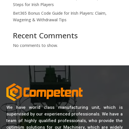
Steps for Irish Players
Bet365 Bonus Code Guide for Irish Players: Claim,
Wagering & Withdrawal Tips
Recent Comments
No comments to show.
We have world class manufacturing unit, which is
supervised by our experienced professionals. We have a
team of highly qualified professionals, who provide the
optimum solutions for our Machinery, which are widely