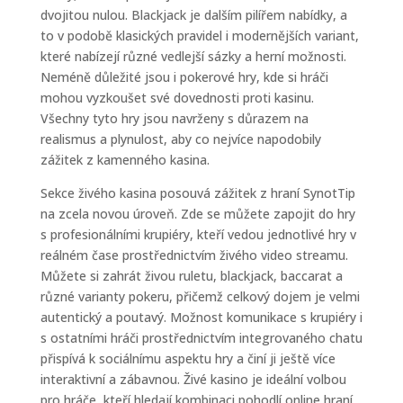
dvojitou nulou. Blackjack je dalším pilířem nabídky, a
to v podobě klasických pravidel i modernějších variant,
které nabízejí různé vedlejší sázky a herní možnosti.
Neméně důležité jsou i pokerové hry, kde si hráči
mohou vyzkoušet své dovednosti proti kasinu.
Všechny tyto hry jsou navrženy s důrazem na
realismus a plynulost, aby co nejvíce napodobily
zážitek z kamenného kasina.
Sekce živého kasina posouvá zážitek z hraní SynotTip
na zcela novou úroveň. Zde se můžete zapojit do hry
s profesionálními krupiéry, kteří vedou jednotlivé hry v
reálném čase prostřednictvím živého video streamu.
Můžete si zahrát živou ruletu, blackjack, baccarat a
různé varianty pokeru, přičemž celkový dojem je velmi
autentický a poutavý. Možnost komunikace s krupiéry i
s ostatními hráči prostřednictvím integrovaného chatu
přispívá k sociálnímu aspektu hry a činí ji ještě více
interaktivní a zábavnou. Živé kasino je ideální volbou
pro hráče, kteří hledají kombinaci pohodlí online hraní