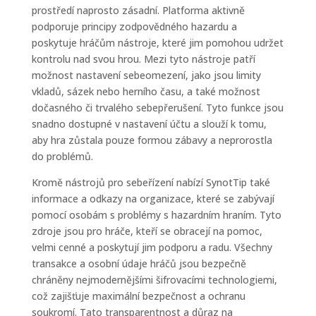
prostředí naprosto zásadní. Platforma aktivně
podporuje principy zodpovědného hazardu a
poskytuje hráčům nástroje, které jim pomohou udržet
kontrolu nad svou hrou. Mezi tyto nástroje patří
možnost nastavení sebeomezení, jako jsou limity
vkladů, sázek nebo herního času, a také možnost
dočasného či trvalého sebepřerušení. Tyto funkce jsou
snadno dostupné v nastavení účtu a slouží k tomu,
aby hra zůstala pouze formou zábavy a neprorostla
do problémů.
Kromě nástrojů pro sebeřízení nabízí SynotTip také
informace a odkazy na organizace, které se zabývají
pomocí osobám s problémy s hazardním hraním. Tyto
zdroje jsou pro hráče, kteří se obracejí na pomoc,
velmi cenné a poskytují jim podporu a radu. Všechny
transakce a osobní údaje hráčů jsou bezpečně
chráněny nejmodernějšími šifrovacími technologiemi,
což zajišťuje maximální bezpečnost a ochranu
soukromí. Tato transparentnost a důraz na