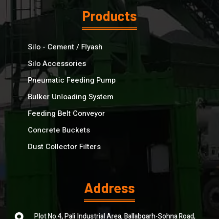
Products
Silo - Cement / Flyash
Silo Accessories
Pneumatic Feeding Pump
Bulker Unloading System
Feeding Belt Conveyor
Concrete Buckets
Dust Collector Filters
Address
Plot No.4, Pali Industrial Area, Ballabgarh-Sohna Road,