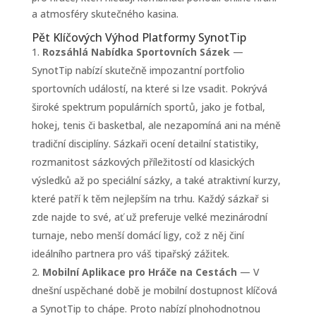
a atmosféry skutečného kasina.
Pět Klíčových Výhod Platformy SynotTip
Rozsáhlá Nabídka Sportovních Sázek
—
SynotTip nabízí skutečně impozantní portfolio
sportovních událostí, na které si lze vsadit. Pokrývá
široké spektrum populárních sportů, jako je fotbal,
hokej, tenis či basketbal, ale nezapomíná ani na méně
tradiční disciplíny. Sázkaři ocení detailní statistiky,
rozmanitost sázkových příležitostí od klasických
výsledků až po speciální sázky, a také atraktivní kurzy,
které patří k těm nejlepším na trhu. Každý sázkař si
zde najde to své, ať už preferuje velké mezinárodní
turnaje, nebo menší domácí ligy, což z něj činí
ideálního partnera pro váš tipařský zážitek.
Mobilní Aplikace pro Hráče na Cestách
— V
dnešní uspěchané době je mobilní dostupnost klíčová
a SynotTip to chápe. Proto nabízí plnohodnotnou