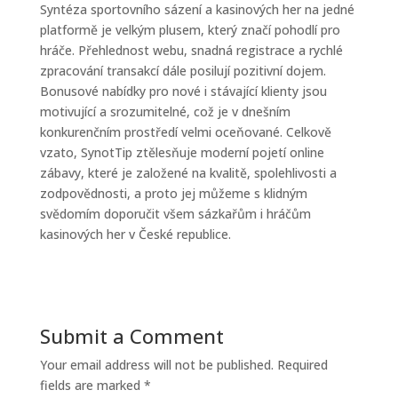
Syntéza sportovního sázení a kasinových her na jedné
platformě je velkým plusem, který značí pohodlí pro
hráče. Přehlednost webu, snadná registrace a rychlé
zpracování transakcí dále posilují pozitivní dojem.
Bonusové nabídky pro nové i stávající klienty jsou
motivující a srozumitelné, což je v dnešním
konkurenčním prostředí velmi oceňované. Celkově
vzato, SynotTip ztělesňuje moderní pojetí online
zábavy, které je založené na kvalitě, spolehlivosti a
zodpovědnosti, a proto jej můžeme s klidným
svědomím doporučit všem sázkařům i hráčům
kasinových her v České republice.
Submit a Comment
Your email address will not be published.
Required
fields are marked
*