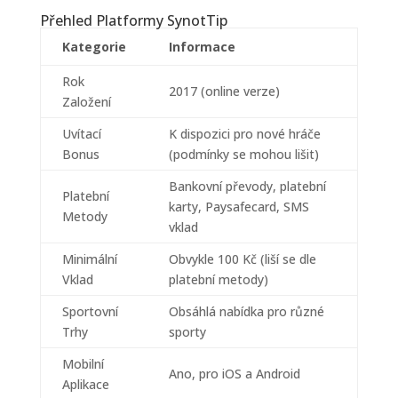
Přehled Platformy SynotTip
Kategorie
Informace
Rok
2017 (online verze)
Založení
Uvítací
K dispozici pro nové hráče
Bonus
(podmínky se mohou lišit)
Bankovní převody, platební
Platební
karty, Paysafecard, SMS
Metody
vklad
Minimální
Obvykle 100 Kč (liší se dle
Vklad
platební metody)
Sportovní
Obsáhlá nabídka pro různé
Trhy
sporty
Mobilní
Ano, pro iOS a Android
Aplikace