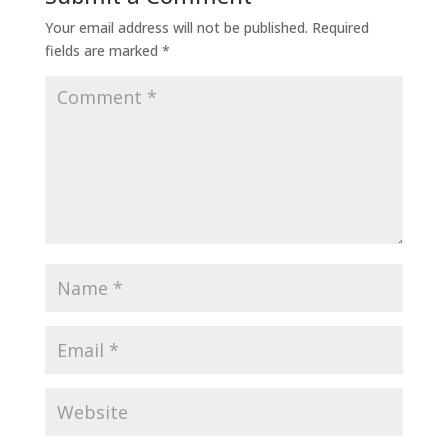
Your email address will not be published.
Required
fields are marked
*