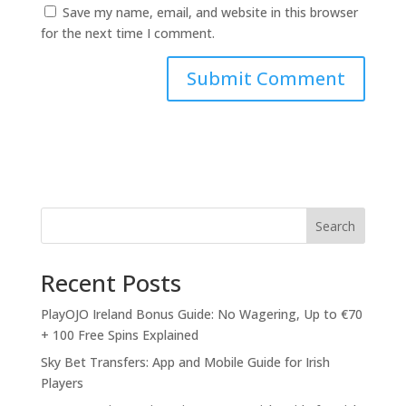
Save my name, email, and website in this browser
for the next time I comment.
Search
Recent Posts
PlayOJO Ireland Bonus Guide: No Wagering, Up to €70
+ 100 Free Spins Explained
Sky Bet Transfers: App and Mobile Guide for Irish
Players