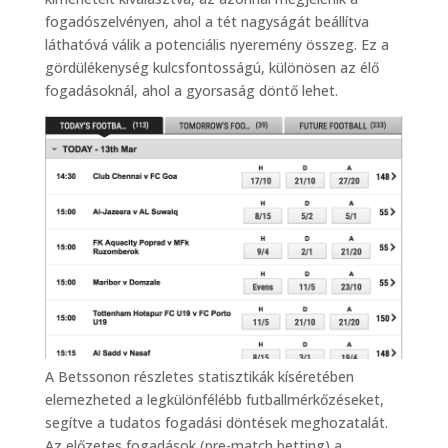
fogadószelvényen, ahol a tét nagyságát beállítva
láthatóvá válik a potenciális nyeremény összeg. Ez a
gördülékenység kulcsfontosságú, különösen az élő
fogadásoknál, ahol a gyorsaság döntő lehet.
A Betssonon részletes statisztikák kíséretében
elemezheted a legkülönfélébb futballmérkőzéseket,
segítve a tudatos fogadási döntések meghozatalát.
Az előzetes fogadások (pre-match betting) a