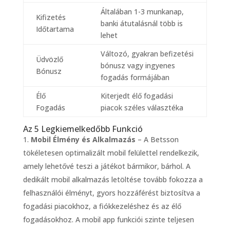
Általában 1-3 munkanap,
Kifizetés
banki átutalásnál több is
Időtartama
lehet
Változó, gyakran befizetési
Üdvözlő
bónusz vagy ingyenes
Bónusz
fogadás formájában
Élő
Kiterjedt élő fogadási
Fogadás
piacok széles választéka
Az 5 Legkiemelkedőbb Funkció
Mobil Élmény és Alkalmazás
– A Betsson
tökéletesen optimalizált mobil felülettel rendelkezik,
amely lehetővé teszi a játékot bármikor, bárhol. A
dedikált mobil alkalmazás letöltése tovább fokozza a
felhasználói élményt, gyors hozzáférést biztosítva a
fogadási piacokhoz, a fiókkezeléshez és az élő
fogadásokhoz. A mobil app funkciói szinte teljesen