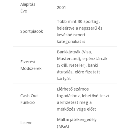
Alapítás
2001
Éve
Több mint 30 sportág,
beleértve a népszerű és
Sportpiacok
kevésbé ismert
kategóriákat is
Bankkártyák (Visa,
Mastercard), e-pénztárcák
Fizetési
(Skrill, Neteller), banki
Módszerek
átutalás, előre fizetett
kártyák
Elérhető számos
Cash Out
fogadáshoz, lehetővé teszi
Funkció
a kifizetést még a
mérkőzés vége előtt
Máltai játékengedély
Licenc
(MGA)