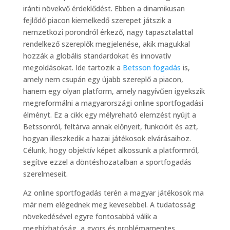
iránti növekvő érdeklődést. Ebben a dinamikusan
fejlődő piacon kiemelkedő szerepet játszik a
nemzetközi porondról érkező, nagy tapasztalattal
rendelkező szereplők megjelenése, akik magukkal
hozzák a globális standardokat és innovatív
megoldásokat. Ide tartozik a
Betsson fogadás
is,
amely nem csupán egy újabb szereplő a piacon,
hanem egy olyan platform, amely nagyívűen igyekszik
megreformálni a magyarországi online sportfogadási
élményt. Ez a cikk egy mélyreható elemzést nyújt a
Betssonról, feltárva annak előnyeit, funkcióit és azt,
hogyan illeszkedik a hazai játékosok elvárásaihoz.
Célunk, hogy objektív képet alkossunk a platformról,
segítve ezzel a döntéshozatalban a sportfogadás
szerelmeseit.
Az online sportfogadás terén a magyar játékosok ma
már nem elégednek meg kevesebbel. A tudatosság
növekedésével egyre fontosabbá válik a
megbízhatóság, a gyors és problémamentes