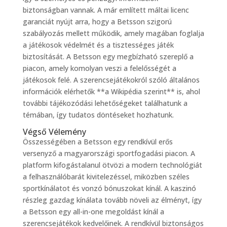
biztonságban vannak. A már említett máltai licenc
garanciát nyújt arra, hogy a Betsson szigorú
szabályozás mellett működik, amely magában foglalja
a játékosok védelmét és a tisztességes játék
biztosítását. A Betsson egy megbízható szereplő a
piacon, amely komolyan veszi a felelősségét a
játékosok felé. A szerencsejátékokról szóló általános
információk elérhetők **a Wikipédia szerint** is, ahol
további tájékozódási lehetőségeket találhatunk a
témában, így tudatos döntéseket hozhatunk.
Végső Vélemény
Összességében a Betsson egy rendkívül erős
versenyző a magyarországi sportfogadási piacon. A
platform kifogástalanul ötvözi a modern technológiát
a felhasználóbarát kivitelezéssel, miközben széles
sportkínálatot és vonzó bónuszokat kínál. A kaszinó
részleg gazdag kínálata tovább növeli az élményt, így
a Betsson egy all-in-one megoldást kínál a
szerencsejátékok kedvelőinek. A rendkívül biztonságos