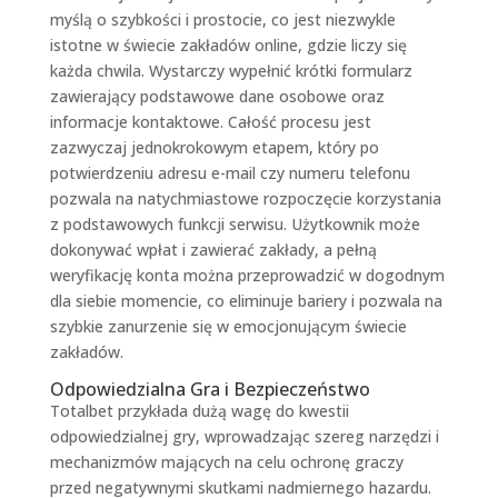
myślą o szybkości i prostocie, co jest niezwykle
istotne w świecie zakładów online, gdzie liczy się
każda chwila. Wystarczy wypełnić krótki formularz
zawierający podstawowe dane osobowe oraz
informacje kontaktowe. Całość procesu jest
zazwyczaj jednokrokowym etapem, który po
potwierdzeniu adresu e-mail czy numeru telefonu
pozwala na natychmiastowe rozpoczęcie korzystania
z podstawowych funkcji serwisu. Użytkownik może
dokonywać wpłat i zawierać zakłady, a pełną
weryfikację konta można przeprowadzić w dogodnym
dla siebie momencie, co eliminuje bariery i pozwala na
szybkie zanurzenie się w emocjonującym świecie
zakładów.
Odpowiedzialna Gra i Bezpieczeństwo
Totalbet przykłada dużą wagę do kwestii
odpowiedzialnej gry, wprowadzając szereg narzędzi i
mechanizmów mających na celu ochronę graczy
przed negatywnymi skutkami nadmiernego hazardu.