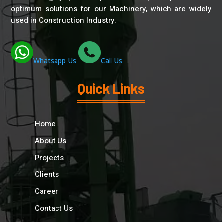
optimum solutions for our Machinery, which are widely
used in Construction Industry.
Whatsapp Us
Call Us
Quick Links
Home
About Us
Projects
Clients
Career
Contact Us