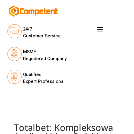
24/7
Customer Service
MSME
Registered Company
Qualified
Expert Professional
Totalbet: Kompleksowa