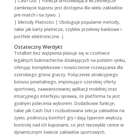
| Cash Out | Funkcja umożliwiająca wcześniejsze
zamknięcie kuponu jest dostępna dla wielu zakładów
pre-match i na żywo. |
| Metody Płatności | Obsługuje popularne metody,
takie jak karty płatnicze, szybkie przelewy bankowe i
portfele elektroniczne. |
Ostateczny Werdykt
Totalbet bez wątpienia plasuje się w czołówce
legalnych bukmacherów działających na polskim rynku,
oferując kompleksowe i nowoczesne rozwiązania dla
szerokiego grona graczy. Połączenie atrakcyjnego
bonusu powitalnego, imponująco szerokiej oferty
sportowej, zaawansowanej aplikacji mobilnej oraz
intuicyjnego interfejsu sprawia, że platforma ta jest
godnym polecenia wyborem. Dodatkowe funkcje,
takie jak Cash Out i rozbudowana sekcja zakładów na
żywo, podnoszą komfort gry i dają typerom większą
kontrolę nad ich kuponami, co jest niezwykle cenne w
dynamicznym świecie zakładów sportowych.