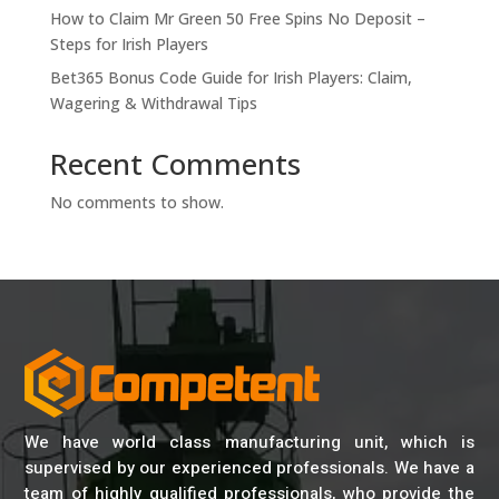
How to Claim Mr Green 50 Free Spins No Deposit –
Steps for Irish Players
Bet365 Bonus Code Guide for Irish Players: Claim,
Wagering & Withdrawal Tips
Recent Comments
No comments to show.
We have world class manufacturing unit, which is
supervised by our experienced professionals. We have a
team of highly qualified professionals, who provide the