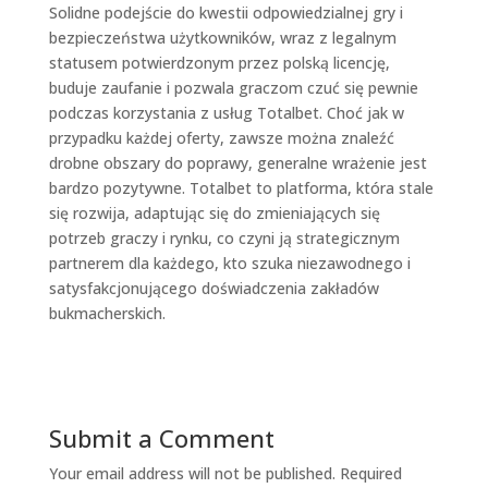
Solidne podejście do kwestii odpowiedzialnej gry i
bezpieczeństwa użytkowników, wraz z legalnym
statusem potwierdzonym przez polską licencję,
buduje zaufanie i pozwala graczom czuć się pewnie
podczas korzystania z usług Totalbet. Choć jak w
przypadku każdej oferty, zawsze można znaleźć
drobne obszary do poprawy, generalne wrażenie jest
bardzo pozytywne. Totalbet to platforma, która stale
się rozwija, adaptując się do zmieniających się
potrzeb graczy i rynku, co czyni ją strategicznym
partnerem dla każdego, kto szuka niezawodnego i
satysfakcjonującego doświadczenia zakładów
bukmacherskich.
Submit a Comment
Your email address will not be published.
Required