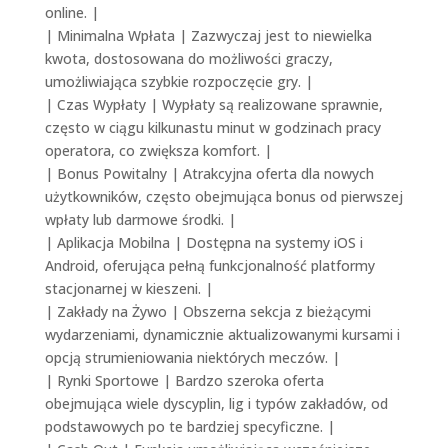
online. |
| Minimalna Wpłata | Zazwyczaj jest to niewielka
kwota, dostosowana do możliwości graczy,
umożliwiająca szybkie rozpoczęcie gry. |
| Czas Wypłaty | Wypłaty są realizowane sprawnie,
często w ciągu kilkunastu minut w godzinach pracy
operatora, co zwiększa komfort. |
| Bonus Powitalny | Atrakcyjna oferta dla nowych
użytkowników, często obejmująca bonus od pierwszej
wpłaty lub darmowe środki. |
| Aplikacja Mobilna | Dostępna na systemy iOS i
Android, oferująca pełną funkcjonalność platformy
stacjonarnej w kieszeni. |
| Zakłady na Żywo | Obszerna sekcja z bieżącymi
wydarzeniami, dynamicznie aktualizowanymi kursami i
opcją strumieniowania niektórych meczów. |
| Rynki Sportowe | Bardzo szeroka oferta
obejmująca wiele dyscyplin, lig i typów zakładów, od
podstawowych po te bardziej specyficzne. |