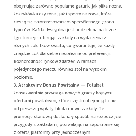
obejmując zarówno popularne gatunki jak piłka nożna,
koszykówka czy tenis, jak i sporty niszowe, które
cieszą się zainteresowaniem specyficznego grona
typerów. Każda dyscyplina jest podzielona na liczne
ligi i turnieje, oferując zakłady na wydarzenia z
różnych zakątków świata, co gwarantuje, że każdy
znajdzie coś dla siebie niezależnie od preferencji.
Różnorodność rynków zdarzeń w ramach
pojedynczego meczu również stoi na wysokim
poziomie.
Atrakcyjny Bonus Powitalny
— Totalbet
konsekwentnie przyciąga nowych graczy hojnymi
ofertami powitalnymi, które często obejmują bonus
od pierwszej wpłaty lub darmowe zakłady. Te
promocje stanowią doskonały sposób na rozpoczęcie
przygody z zakładami, pozwalając na zapoznanie się
z ofertą platformy przy jednoczesnym