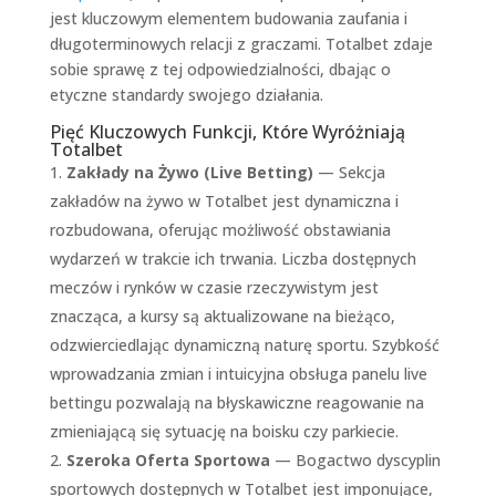
jest kluczowym elementem budowania zaufania i
długoterminowych relacji z graczami. Totalbet zdaje
sobie sprawę z tej odpowiedzialności, dbając o
etyczne standardy swojego działania.
Pięć Kluczowych Funkcji, Które Wyróżniają
Totalbet
Zakłady na Żywo (Live Betting)
— Sekcja
zakładów na żywo w Totalbet jest dynamiczna i
rozbudowana, oferując możliwość obstawiania
wydarzeń w trakcie ich trwania. Liczba dostępnych
meczów i rynków w czasie rzeczywistym jest
znacząca, a kursy są aktualizowane na bieżąco,
odzwierciedlając dynamiczną naturę sportu. Szybkość
wprowadzania zmian i intuicyjna obsługa panelu live
bettingu pozwalają na błyskawiczne reagowanie na
zmieniającą się sytuację na boisku czy parkiecie.
Szeroka Oferta Sportowa
— Bogactwo dyscyplin
sportowych dostępnych w Totalbet jest imponujące,