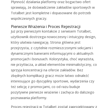
Płynność działania platformy oraz bogactwo ofert
sprawiają, że doświadczenie zakładów sportowych w
Totalbet jest kompletne i dopasowane do potrzeb
współczesnych graczy.
Pierwsze Wrażenia i Proces Rejestracji
Już przy pierwszym kontakcie z serwisem Totalbet,
użytkownik dostrzega nowoczesny i intuicyjny design,
który ułatwia nawigację. Strona główna jest
przejrzysta, z czytelnie rozmieszczonymi sekcjami i
dynamicznymi banerami informującymi o aktualnych
promocjach i bonusach. Kolorystyka, choć wyrazista,
nie przytłacza, a układ elementów minimalistyczny, co
sprzyja koncentracji na ofercie zakładów. Bez
zbędnych komplikacji gracz może łatwo odnaleźć
interesujące go dyscypliny sportowe, wydarzenia czy
też sekcję z promocjami, co od razu buduje
pozytywne pierwsze wrażenie i zachęca do dalszego
poznawania platformy.
Proces rejestracji w Totalbet został zaprojektowany z