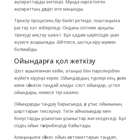
ақпараттарды енгізіңіз. Мұнда көрсетілген
ақпараттың дәлдігі өте маңызды.
Тіркелу процесінің бір бөлігі ретінде, поштаңызға
растау хат жіберіледі. Ондағы сілтеме арқылы
тіркеуді аяқтау қажет. Бұл қадам қауіпсіздік үшін
жүзеге асырылады. Әйтпесе, шотқа кіру мүмкін
болмайды.
Ойындарға қол жеткізу
Шот ашылғаннан кейін, атыңыз бен пароліңізбен
жүйеге кіруіңіз керек. Ойындардың түрлері кең, әркім
өзіне сәйкесін таңдай алады: слот ойындар, үстел
ойындары, немесе тірі казино.
Ойындарды таңдау барысында, әр ұтыс ойынының
шарттарын тексеріңіз. Тегін айналымдар мен
бонустарды ұсынатын ұсыныстар жиі кездеседі. Бұл
сіздің ойын тәжірибеңізді байытады.
Алаңыңызға сәйкес ойын автоматтарын таңдап,