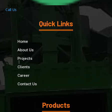
Call Us
Quick Links
Home
About Us
Projects
Clients
Career
Contact Us
Products