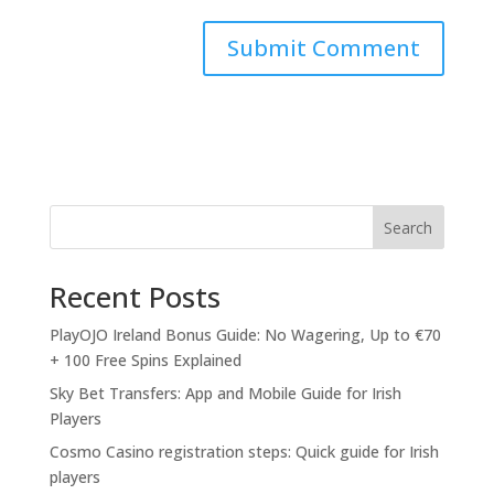
Search
Recent Posts
PlayOJO Ireland Bonus Guide: No Wagering, Up to €70
+ 100 Free Spins Explained
Sky Bet Transfers: App and Mobile Guide for Irish
Players
Cosmo Casino registration steps: Quick guide for Irish
players