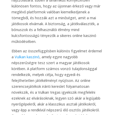
hajszolására. Ebben a dinamikus környezetben
különösen fontos, hogy az újonnan érkező vagy már
meglévő platformok valóban kiemelkedjenek a
tömegből, és hozzák azt a minőséget, amit a mai
játékosok elvárnak. A biztonság, a játékválaszték, a
bónuszok és a felhasználói élmény mind
kulcsfontosságú tényezők a sikeres online kaszinó
működésében.
Ebben az összefüggésben különös figyelmet érdemel
a
Vulkan kaszinó
, amely egyre nagyobb
népszerűségre tesz szert a magyar játékosok
körében. A platform számos vonzó tulajdonsággal
rendelkezik, melyek célja, hogy egyedi és
felejthetetlen játékélményt nyújtson. Az online
szerencsejátékok iránti kereslet folyamatosan
növekszik, és a Vulkan Vegas igyekszik megfelelni
ezeknek az elvárásoknak, legyen szó akár a legújabb
nyerőgépekről, akár a klasszikus asztali játékokról,
vagy épp a rendkívül népszerű élő osztós játékokról.