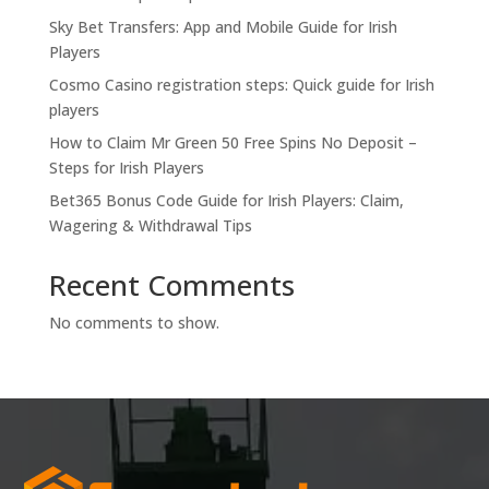
Sky Bet Transfers: App and Mobile Guide for Irish
Players
Cosmo Casino registration steps: Quick guide for Irish
players
How to Claim Mr Green 50 Free Spins No Deposit –
Steps for Irish Players
Bet365 Bonus Code Guide for Irish Players: Claim,
Wagering & Withdrawal Tips
Recent Comments
No comments to show.