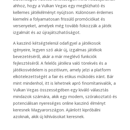
ahhoz, hogy a Vulkan Vegas egy megbízható és
kellemes játékélményt nyújtson. Különösen érdemes
kiemelni a folyamatosan frissülő promóciókat és
versenyeket, amelyek még tovább fokozzák a játék
izgalmát és az újrajátszhatóságot.
A kaszinó kétségtelenül odafigyel a játékosok
igényeire, legyen szó akár új, izgalmas játékok
bevezetéséről, akár a már meglévő funkciók
fejlesztéséről. A felelős játékra való törekvés és a
játékosvédelem is pozitívum, amely jelzi a platform
elkötelezettségét a fair és etikus működés iránt. Bár
mint mindenhol, itt is lehetnek apró finomítanivalók, a
Vulkan Vegas összességében egy kiváló választás
mindazok számára, akik egy modern, szórakoztató és
potenciálisan nyereséges online kaszinó élményt
keresnek Magyarországon. Ajánlott kipróbálni
azoknak, akik új kihívásokat keresnek.