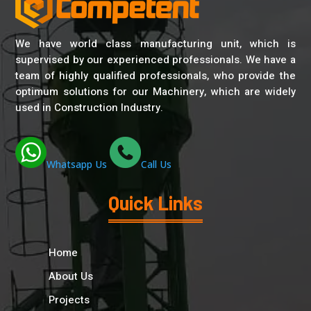
We have world class manufacturing unit, which is
supervised by our experienced professionals. We have a
team of highly qualified professionals, who provide the
optimum solutions for our Machinery, which are widely
used in Construction Industry.
Whatsapp Us
Call Us
Quick Links
Home
About Us
Projects