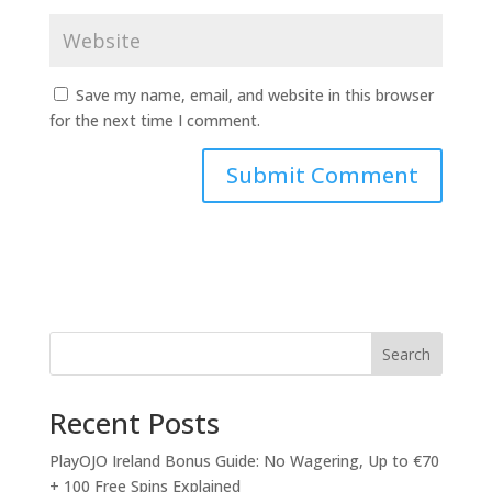
Save my name, email, and website in this browser
for the next time I comment.
Search
Recent Posts
PlayOJO Ireland Bonus Guide: No Wagering, Up to €70
+ 100 Free Spins Explained