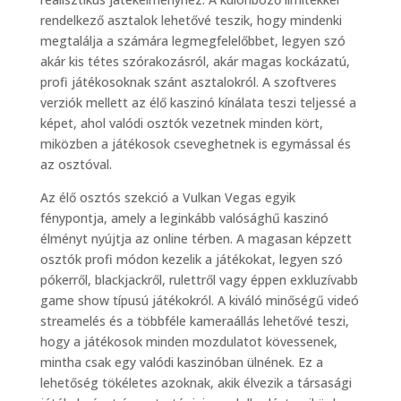
rendelkező asztalok lehetővé teszik, hogy mindenki
megtalálja a számára legmegfelelőbbet, legyen szó
akár kis tétes szórakozásról, akár magas kockázatú,
profi játékosoknak szánt asztalokról. A szoftveres
verziók mellett az élő kaszinó kínálata teszi teljessé a
képet, ahol valódi osztók vezetnek minden kört,
miközben a játékosok cseveghetnek is egymással és
az osztóval.
Az élő osztós szekció a Vulkan Vegas egyik
fénypontja, amely a leginkább valósághű kaszinó
élményt nyújtja az online térben. A magasan képzett
osztók profi módon kezelik a játékokat, legyen szó
pókerről, blackjackről, rulettről vagy éppen exkluzívabb
game show típusú játékokról. A kiváló minőségű videó
streamelés és a többféle kameraállás lehetővé teszi,
hogy a játékosok minden mozdulatot kövessenek,
mintha csak egy valódi kaszinóban ülnének. Ez a
lehetőség tökéletes azoknak, akik élvezik a társasági