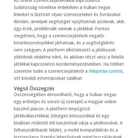
Az online szerencsejátékokkal kapcsolatos
tudatosság növelése érdekében a Vulkan Vegas
linkeket is biztosít olyan szervezeteket és forrásokat
illetően, amelyek segítséget nyújthatnak azoknak, akik
úgy érzik, problémáik vannak a játékkal. Fontos
megérteni, hogy a szerencsejátékok negatív
következményekkel járhatnak, és a segítségkérés
nem szégyen. A platform elkötelezett a játékosok
jólétének védelme iránt, és aktívan részt vesz a felelős
játékkal kapcsolatos kezdeményezésekben. Ha többet
szeretne tudni a szerencsejátékról a
Wikipédia szerint
,
ott bővebb információkat találhat.
Végső Összegzés
Összességében elmondható, hogy a Vulkan Vegas
egy erőteljes és vonzó új szereplő a magyar online
kaszinó piacon. A platform lenyűgöző
játékválasztékkal, bőséges bónuszokkal és egy
kiválóan működő élő kaszinóval várja a játékosokat. A
felhasználóbarát felület, a mobil kompatibilitás és a
biztonságos fizetési lehetőségek mind hozzájárulnak