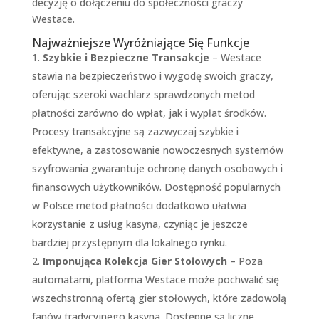
decyzję o dołączeniu do społeczności graczy
Westace.
Najważniejsze Wyróżniające Się Funkcje
Szybkie i Bezpieczne Transakcje
– Westace
stawia na bezpieczeństwo i wygodę swoich graczy,
oferując szeroki wachlarz sprawdzonych metod
płatności zarówno do wpłat, jak i wypłat środków.
Procesy transakcyjne są zazwyczaj szybkie i
efektywne, a zastosowanie nowoczesnych systemów
szyfrowania gwarantuje ochronę danych osobowych i
finansowych użytkowników. Dostępność popularnych
w Polsce metod płatności dodatkowo ułatwia
korzystanie z usług kasyna, czyniąc je jeszcze
bardziej przystępnym dla lokalnego rynku.
Imponująca Kolekcja Gier Stołowych
– Poza
automatami, platforma Westace może pochwalić się
wszechstronną ofertą gier stołowych, które zadowolą
fanów tradycyjnego kasyna. Dostępne są liczne