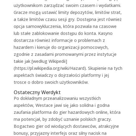
użytkownikom zarządzać swoim czasem i wydatkami.
Gracze mogą ustawić limity depozytów, limitów strat,
a także limitów czasu sesji gry. Dostępna jest również
opcja samowykluczenia, która pozwala na czasowe
lub stałe zablokowanie dostępu do konta. Kasyno
dostarcza również informacje o problemach z
hazardem i kieruje do organizacji pomocowych,
zgodnie z zasadami promowanymi przez instytucje
takie jak [według Wikipedii]
(https://pl.wikipedia.org/wiki/Hazard). Skupienie na tych
aspektach świadczy o dojrzałości platformy i jej
trosce o dobro swoich użytkowników.
Ostateczny Werdykt
Po dokładnym przeanalizowaniu wszystkich
aspektów, Westace jawi się jako solidna i godna
zaufania platforma do gier hazardowych online, która
ma potencjał, by zdobyć uznanie polskich graczy.
Bogactwo gier od wiodących dostawców, atrakcyjne
bonusy, przyjazny interfejs oraz silny nacisk na