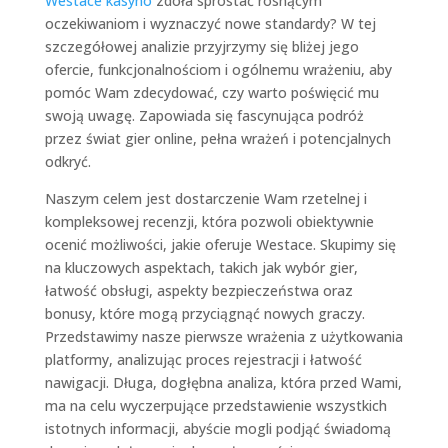
Westace kasyno
zdoła sprostać rosnącym
oczekiwaniom i wyznaczyć nowe standardy? W tej
szczegółowej analizie przyjrzymy się bliżej jego
ofercie, funkcjonalnościom i ogólnemu wrażeniu, aby
pomóc Wam zdecydować, czy warto poświęcić mu
swoją uwagę. Zapowiada się fascynująca podróż
przez świat gier online, pełna wrażeń i potencjalnych
odkryć.
Naszym celem jest dostarczenie Wam rzetelnej i
kompleksowej recenzji, która pozwoli obiektywnie
ocenić możliwości, jakie oferuje Westace. Skupimy się
na kluczowych aspektach, takich jak wybór gier,
łatwość obsługi, aspekty bezpieczeństwa oraz
bonusy, które mogą przyciągnąć nowych graczy.
Przedstawimy nasze pierwsze wrażenia z użytkowania
platformy, analizując proces rejestracji i łatwość
nawigacji. Długa, dogłębna analiza, która przed Wami,
ma na celu wyczerpujące przedstawienie wszystkich
istotnych informacji, abyście mogli podjąć świadomą