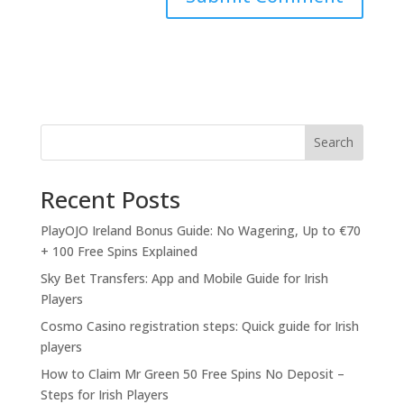
Search
Recent Posts
PlayOJO Ireland Bonus Guide: No Wagering, Up to €70
+ 100 Free Spins Explained
Sky Bet Transfers: App and Mobile Guide for Irish
Players
Cosmo Casino registration steps: Quick guide for Irish
players
How to Claim Mr Green 50 Free Spins No Deposit –
Steps for Irish Players