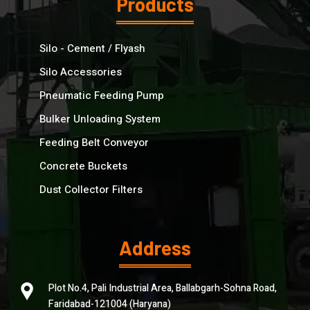
Products
Silo - Cement / Flyash
Silo Accessories
Pneumatic Feeding Pump
Bulker Unloading System
Feeding Belt Conveyor
Concrete Buckets
Dust Collector Filters
Address
Plot No.4, Pali Industrial Area, Ballabgarh-Sohna Road,
Faridabad-121004 (Haryana)