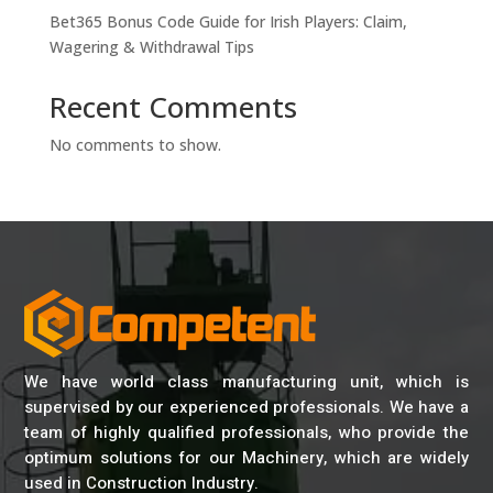
Bet365 Bonus Code Guide for Irish Players: Claim,
Wagering & Withdrawal Tips
Recent Comments
No comments to show.
We have world class manufacturing unit, which is
supervised by our experienced professionals. We have a
team of highly qualified professionals, who provide the
optimum solutions for our Machinery, which are widely
used in Construction Industry.