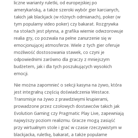
liczne warianty ruletki, od europejskiej po
amerykańską, a także szeroki wybór gier karcianych,
takich jak blackjack (w różnych odmianach), poker (w
tym popularny video poker) czy bakarat. Rozgrywka
na stołach jest płynna, a grafika wiernie odwzorowuje
realia gry, co pozwala na pełne zanurzenie się w
emocjonującej atmosferze. Wiele z tych gier oferuje
możliwość dostosowania stawek, co czyni je
odpowiednimi zarówno dla graczy z mniejszym
budżetem, jak i dla tych poszukujących wysokich
emocji.
Nie można zapomnieć o sekcji kasyna na żywo, która
jest integralną częścią doświadczenia Westace.
Transmisje na żywo z prawdziwymi krupierami,
prowadzone przez czołowych dostawców takich jak
Evolution Gaming czy Pragmatic Play Live, zapewniają
najwyższy poziom realizmu. Gracze mogą zasiąść
przy wirtualnym stole i grać w czasie rzeczywistym w
blackjacka, ruletkę, bakarat, a także popularne