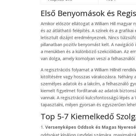
Első Benyomások és Regis
Amikor először ellátogat a William Hill magyar
és az átlátható felépítés. A színek és a grafi
letisztult dizájnt eredményeznek. Nincs túlzsú
pillanatban pozitív benyomást kelt. A navigáció
a menükben és a különböző szekciókban. Az emb
van dolga, amely komolyan veszi a felhasználói
A regisztrációs folyamat a William Hillnél rendk
kitöltésére vagy hosszas várakozásra. Néhány a
személyes adatok és a lakcím, a felhasználó gy
kiemelt figyelmet fordítanak az adatok biztons
vannak. A regisztráció kulcsfontosságú lépés a 
tapasztalni, milyen gyorsan és egyszerűen lehet
Top 5-7 Kiemelkedő Szolgá
Versenyképes Oddsok és Magas Nyeres
oddsokat kínáljon ügyfelei számára, maximalizá