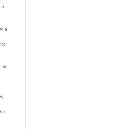
zeres
nd a
dási
, de
ok
lis