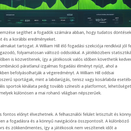
 elemzése segíthet a fogadók számára abban, hogy tudatos döntése
t és a korábbi eredményeket.
akat tartogat. A William Hill élő fogadási szekciója rendkívül jól fe
igazodó, folyamatosan változó oddsokkal. A játékközbeni statisztik
lőben is közvetítenek, így a játékosok valós időben követhetik kedve
kombináció páratlanul izgalmas fogadási élményt nyújt, ahol a
en befolyásolhatják a végeredményt. A William Hill oddsai
pszerű sportágak, mint a labdarúgás, tenisz vagy kosárlabda esetéb
lis sportok kínálata pedig tovább színesíti a platformot, lehetősége
amelyek különösen a mai rohanó világban népszerűek.
s fontos előnyt élvezhetnek. A felhasználói felület letisztult és könn
nden a fogadásra és a könnyű navigációra összpontosít. A különböző
ors és zökkenőmentes, így a játékosok nem veszítenek időt a