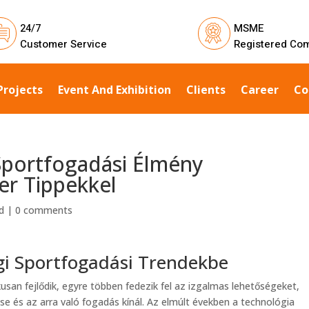
24/7
MSME
Customer Service
Registered Co
Projects
Event And Exhibition
Clients
Career
Co
s Sportfogadási Élmény
r Tippekkel
d
|
0 comments
gi Sportfogadási Trendekbe
an fejlődik, egyre többen fedezik fel az izgalmas lehetőségeket,
 és az arra való fogadás kínál. Az elmúlt években a technológia