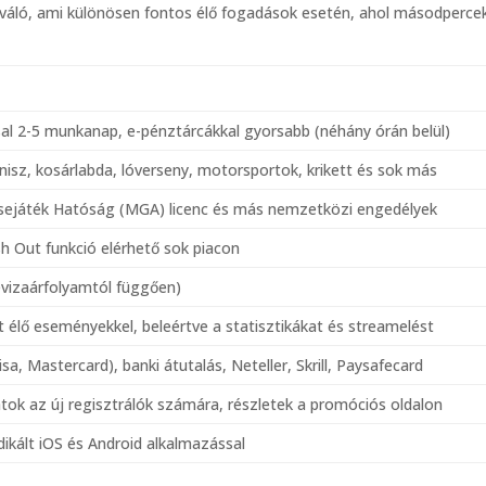
kiváló, ami különösen fontos élő fogadások esetén, ahol másodpercek
sal 2-5 munkanap, e-pénztárcákkal gyorsabb (néhány órán belül)
nisz, kosárlabda, lóverseny, motorsportok, krikett és sok más
sejáték Hatóság (MGA) licenc és más nemzetközi engedélyek
sh Out funkció elérhető sok piacon
evizaárfolyamtól függően)
at élő eseményekkel, beleértve a statisztikákat és streamelést
sa, Mastercard), banki átutalás, Neteller, Skrill, Paysafecard
atok az új regisztrálók számára, részletek a promóciós oldalon
dikált iOS és Android alkalmazással